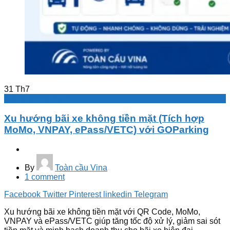
31
Th7
Bãi xe thông minh
Xu hướng bãi xe không tiền mặt (Tích hợp
MoMo, VNPAY, ePass/VETC) với GOParking
By
Toàn cầu Vina
1
comment
Facebook
Twitter
Pinterest
linkedin
Telegram
Xu hướng bãi xe không tiền mặt với QR Code, MoMo,
VNPAY và ePass/VETC giúp tăng tốc độ xử lý, giảm sai sót