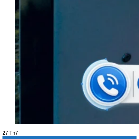
27
Th7
Barie tự động