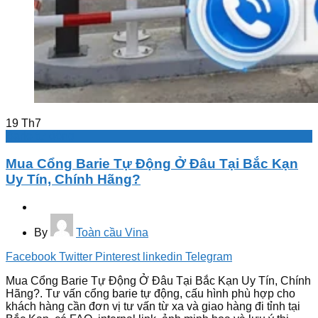
19
Th7
Barie tự động
Mua Cổng Barie Tự Động Ở Đâu Tại Bắc Kạn
Uy Tín, Chính Hãng?
By
Toàn cầu Vina
Facebook
Twitter
Pinterest
linkedin
Telegram
Mua Cổng Barie Tự Động Ở Đâu Tại Bắc Kạn Uy Tín, Chính
Hãng?. Tư vấn cổng barie tự động, cấu hình phù hợp cho
khách hàng cần đơn vị tư vấn từ xa và giao hàng đi tỉnh tại