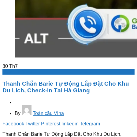
30
Th7
Barie tự động
Thanh Chắn Barie Tự Động Lắp Đặt Cho Khu
Du Lịch, Check-in Tại Hà Giang
By
Toàn cầu Vina
Facebook
Twitter
Pinterest
linkedin
Telegram
Thanh Chắn Barie Tự Động Lắp Đặt Cho Khu Du Lịch,