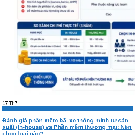
17
Th7
Bãi xe thông minh
Đánh giá phần mềm bãi xe thông minh tự sản
xuất (In-house) vs Phần mềm thương mại: Nên
chọn loại nào?