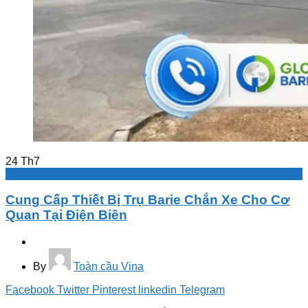
24
Th7
Barie tự động
Cung Cấp Thiết Bị Trụ Barie Chắn Xe Cho Cơ
Quan Tại Điện Biên
By
Toàn cầu Vina
Facebook
Twitter
Pinterest
linkedin
Telegram