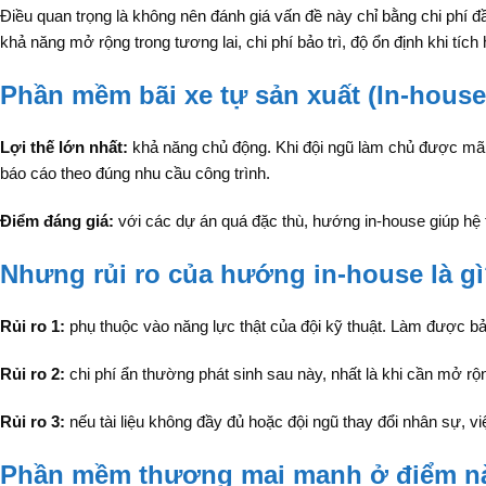
Điều quan trọng là không nên đánh giá vấn đề này chỉ bằng chi phí 
khả năng mở rộng trong tương lai, chi phí bảo trì, độ ổn định khi tíc
Phần mềm bãi xe tự sản xuất (In-house)
Lợi thế lớn nhất:
khả năng chủ động. Khi đội ngũ làm chủ được mã ng
báo cáo theo đúng nhu cầu công trình.
Điểm đáng giá:
với các dự án quá đặc thù, hướng in-house giúp h
Nhưng rủi ro của hướng in-house là g
Rủi ro 1:
phụ thuộc vào năng lực thật của đội kỹ thuật. Làm được bản
Rủi ro 2:
chi phí ẩn thường phát sinh sau này, nhất là khi cần mở rộn
Rủi ro 3:
nếu tài liệu không đầy đủ hoặc đội ngũ thay đổi nhân sự, vi
Phần mềm thương mại mạnh ở điểm n