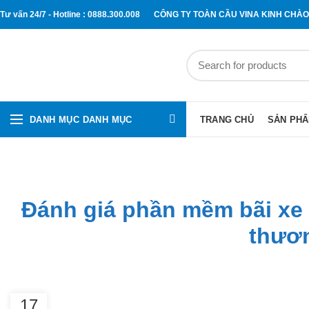
Tư vấn 24/7 - Hotline : 0888.300.008
CÔNG TY TOÀN CẦU VINA KINH CHÀ
DANH MỤC DANH MỤC
TRANG CHỦ
SẢN PH
Đánh giá phần mềm bãi xe 
thươn
17