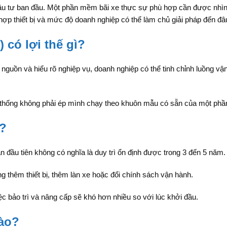
đầu tư ban đầu. Một phần mềm bãi xe thực sự phù hợp cần được nhìn 
h hợp thiết bị và mức độ doanh nghiệp có thể làm chủ giải pháp đến đâ
 có lợi thế gì?
uồn và hiểu rõ nghiệp vụ, doanh nghiệp có thể tinh chỉnh luồng vận 
ệ thống không phải ép mình chạy theo khuôn mẫu có sẵn của một ph
ì?
 đầu tiên không có nghĩa là duy trì ổn định được trong 3 đến 5 năm.
g thêm thiết bị, thêm làn xe hoặc đổi chính sách vận hành.
ệc bảo trì và nâng cấp sẽ khó hơn nhiều so với lúc khởi đầu.
ào?