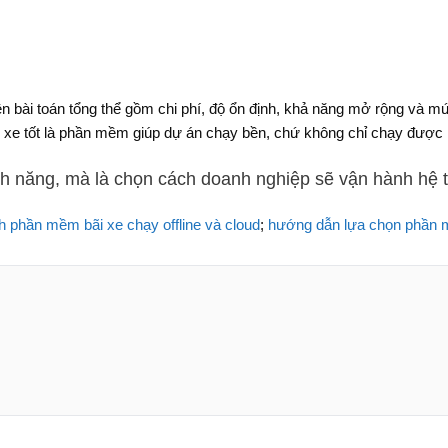
ên bài toán tổng thể gồm chi phí, độ ổn định, khả năng mở rộng và 
xe tốt là phần mềm giúp dự án chạy bền, chứ không chỉ chạy được 
h năng, mà là chọn cách doanh nghiệp sẽ vận hành hệ t
h phần mềm bãi xe chạy offline và cloud
;
hướng dẫn lựa chọn phần m