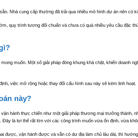
 sẵn. Nhà cung cấp thường đã trải qua nhiều mô hình dự án nên có ki
m, quy trình tương đối chuẩn và chưa có quá nhiều yêu cầu đặc th
gì?
mong muốn. Một số giải pháp đóng khung khá chặt, khiến doanh nghiệ
 định, việc mở rộng hoặc thay đổi cấu hình sau này sẽ kém linh hoạt.
toán này?
g vận hành thực chiến như một giải pháp thương mại trưởng thành, 
án. Đây là lợi thế rất lớn với các công trình muốn vừa ổn định, vừa k
hai được, vận hành được và vẫn có dư địa làm chủ lâu dài, thì hướng 