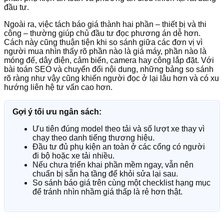
đầu tư.
Ngoài ra, việc tách báo giá thành hai phần – thiết bị và thi
công – thường giúp chủ đầu tư đọc phương án dễ hơn.
Cách này cũng thuận tiện khi so sánh giữa các đơn vị vì
người mua nhìn thấy rõ phần nào là giá máy, phần nào là
móng đế, dây điện, cảm biến, camera hay công lắp đặt. Với
bài toán SEO và chuyển đổi nội dung, những bảng so sánh
rõ ràng như vậy cũng khiến người đọc ở lại lâu hơn và có xu
hướng liên hệ tư vấn cao hơn.
Gợi ý tối ưu ngân sách:
Ưu tiên đúng model theo tải và số lượt xe thay vì
chạy theo danh tiếng thương hiệu.
Đầu tư đủ phụ kiện an toàn ở các cổng có người
đi bộ hoặc xe tải nhiều.
Nếu chưa triển khai phần mềm ngay, vẫn nên
chuẩn bị sẵn hạ tầng để khỏi sửa lại sau.
So sánh báo giá trên cùng một checklist hạng mục
để tránh nhìn nhầm giá thấp là rẻ hơn thật.