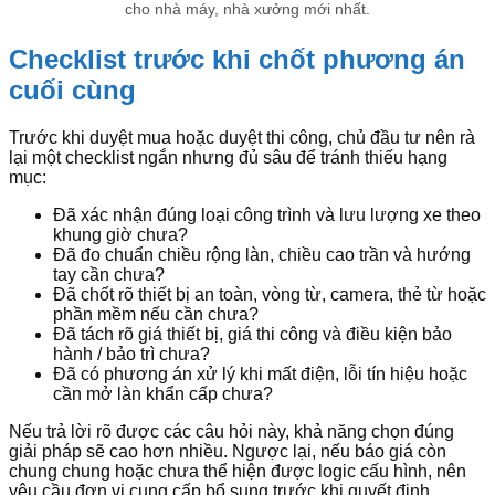
cho nhà máy, nhà xưởng mới nhất.
Checklist trước khi chốt phương án
cuối cùng
Trước khi duyệt mua hoặc duyệt thi công, chủ đầu tư nên rà
lại một checklist ngắn nhưng đủ sâu để tránh thiếu hạng
mục:
Đã xác nhận đúng loại công trình và lưu lượng xe theo
khung giờ chưa?
Đã đo chuẩn chiều rộng làn, chiều cao trần và hướng
tay cần chưa?
Đã chốt rõ thiết bị an toàn, vòng từ, camera, thẻ từ hoặc
phần mềm nếu cần chưa?
Đã tách rõ giá thiết bị, giá thi công và điều kiện bảo
hành / bảo trì chưa?
Đã có phương án xử lý khi mất điện, lỗi tín hiệu hoặc
cần mở làn khẩn cấp chưa?
Nếu trả lời rõ được các câu hỏi này, khả năng chọn đúng
giải pháp sẽ cao hơn nhiều. Ngược lại, nếu báo giá còn
chung chung hoặc chưa thể hiện được logic cấu hình, nên
yêu cầu đơn vị cung cấp bổ sung trước khi quyết định.