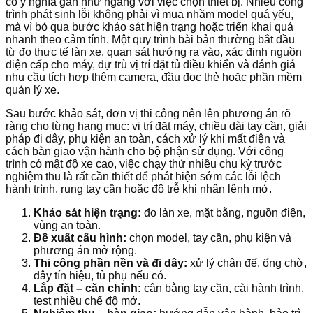
có ý nghĩa gần như ngang với việc chọn thiết bị. Nhiều công
trình phát sinh lỗi không phải vì mua nhầm model quá yếu,
mà vì bỏ qua bước khảo sát hiện trạng hoặc triển khai quá
nhanh theo cảm tính. Một quy trình bài bản thường bắt đầu
từ đo thực tế làn xe, quan sát hướng ra vào, xác định nguồn
điện cấp cho máy, dự trù vị trí đặt tủ điều khiển và đánh giá
nhu cầu tích hợp thêm camera, đầu đọc thẻ hoặc phần mềm
quản lý xe.
Sau bước khảo sát, đơn vị thi công nên lên phương án rõ
ràng cho từng hạng mục: vị trí đặt máy, chiều dài tay cần, giải
pháp đi dây, phụ kiện an toàn, cách xử lý khi mất điện và
cách bàn giao vận hành cho bộ phận sử dụng. Với công
trình có mật độ xe cao, việc chạy thử nhiều chu kỳ trước
nghiệm thu là rất cần thiết để phát hiện sớm các lỗi lệch
hành trình, rung tay cần hoặc độ trễ khi nhận lệnh mở.
Khảo sát hiện trạng:
đo làn xe, mặt bằng, nguồn điện,
vùng an toàn.
Đề xuất cấu hình:
chọn model, tay cần, phụ kiện và
phương án mở rộng.
Thi công phần nền và đi dây:
xử lý chân đế, ống chờ,
dây tín hiệu, tủ phụ nếu có.
Lắp đặt – căn chỉnh:
cân bằng tay cần, cài hành trình,
test nhiều chế độ mở.