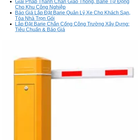
Giải Pháp Thanh Chắn Giao Thông, Barie Tự Động
Cho Khu Công Nghiệp
Báo Giá Lắp Đặt Barie Quản Lý Xe Cho Khách Sạn,
Tòa Nhà Trọn Gói
Lắp Đặt Barie Chắn Cổng Công Trường Xây Dựng:
Tiêu Chuẩn & Báo Giá