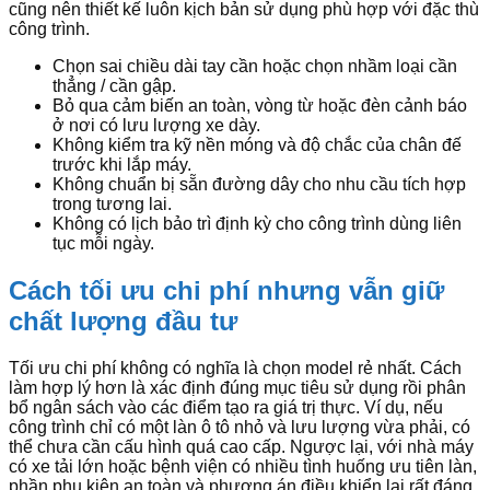
cũng nên thiết kế luôn kịch bản sử dụng phù hợp với đặc thù
công trình.
Chọn sai chiều dài tay cần hoặc chọn nhầm loại cần
thẳng / cần gập.
Bỏ qua cảm biến an toàn, vòng từ hoặc đèn cảnh báo
ở nơi có lưu lượng xe dày.
Không kiểm tra kỹ nền móng và độ chắc của chân đế
trước khi lắp máy.
Không chuẩn bị sẵn đường dây cho nhu cầu tích hợp
trong tương lai.
Không có lịch bảo trì định kỳ cho công trình dùng liên
tục mỗi ngày.
Cách tối ưu chi phí nhưng vẫn giữ
chất lượng đầu tư
Tối ưu chi phí không có nghĩa là chọn model rẻ nhất. Cách
làm hợp lý hơn là xác định đúng mục tiêu sử dụng rồi phân
bổ ngân sách vào các điểm tạo ra giá trị thực. Ví dụ, nếu
công trình chỉ có một làn ô tô nhỏ và lưu lượng vừa phải, có
thể chưa cần cấu hình quá cao cấp. Ngược lại, với nhà máy
có xe tải lớn hoặc bệnh viện có nhiều tình huống ưu tiên làn,
phần phụ kiện an toàn và phương án điều khiển lại rất đáng