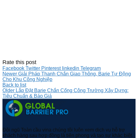
Rate this post
Facebook
Twitter
Pinterest
linkedin
Telegram
Newer
Giải Pháp Thanh Chắn Giao Thông, Barie Tự Động
Cho Khu Công Nghiệp
Back to list
Older
Lắp Đặt Barie Chắn Cổng Công Trường Xây Dựng:
Tiêu Chuẩn & Báo Giá
Đội ngũ Toàn cầu vina chúng tôi luôn xem dịch vụ hỗ trợ
khách hàng sau hợp đồng là tiên phong và tạo sự khác biệt.