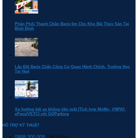
Phân Phối Thanh Chắn Barie 6m Cho Kho Bãi Thủy Sản Tại
Bình Định
Lắp Đặt Barie Chắn Cổng Cơ Quan Hành Chính, Trường Học
Tại Huế
Xu hướng bãi xe không tiền mặt (Tích hợp MoMo, VNPAY,
ePass/VETC) với GOParking
HỖ TRỢ KỸ THUẬT
0888.300.008
( Mr.Hùng )