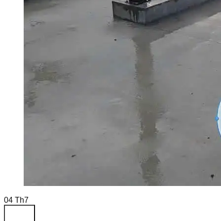
04
Th7