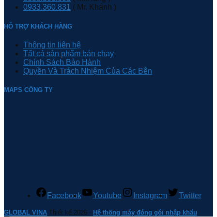
0933.360.831
( Mr. Khánh )
HỖ TRỢ KHÁCH HÀNG
Thông tin liên hệ
Tất cả sản phẩm bán chạy
Chính Sách Bảo Hành
Quyền Và Trách Nhiệm Của Các Bên
MAPS CÔNG TY
Facebook
Youtube
Instagram
Twitter
GLOBAL VINA
Thiết kế 2026 -
Hệ thống máy đóng gói nhập khẩu