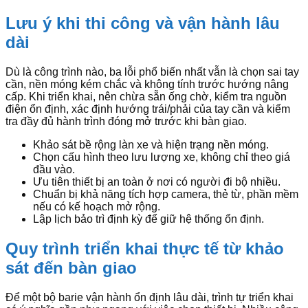
Lưu ý khi thi công và vận hành lâu
dài
Dù là công trình nào, ba lỗi phổ biến nhất vẫn là chọn sai tay
cần, nền móng kém chắc và không tính trước hướng nâng
cấp. Khi triển khai, nên chừa sẵn ống chờ, kiểm tra nguồn
điện ổn định, xác định hướng trái/phải của tay cần và kiểm
tra đầy đủ hành trình đóng mở trước khi bàn giao.
Khảo sát bề rộng làn xe và hiện trạng nền móng.
Chọn cấu hình theo lưu lượng xe, không chỉ theo giá
đầu vào.
Ưu tiên thiết bị an toàn ở nơi có người đi bộ nhiều.
Chuẩn bị khả năng tích hợp camera, thẻ từ, phần mềm
nếu có kế hoạch mở rộng.
Lập lịch bảo trì định kỳ để giữ hệ thống ổn định.
Quy trình triển khai thực tế từ khảo
sát đến bàn giao
Để một bộ barie vận hành ổn định lâu dài, trình tự triển khai