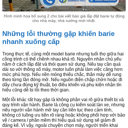
Hình minh họa bổ sung 2 cho bài viết báo giá lắp đặt barie tự động
cho nhà máy, nhà xưởng mới nhất.
Những lỗi thường gặp khiến barie
nhanh xuống cấp
Trong thực tế, cùng một model barie nhưng tuổi thọ giữa hai
công trình có thể chênh nhau khá rõ. Nguyên nhân chủ yếu
nằm ở cách lắp đặt và thói quen sử dụng. Nếu tay cần quá
dài so với thông số máy, motor luôn phải làm việc căng hơn
mức phù hợp. Nếu nền móng thiếu chắc, thân máy dễ rung
theo từng lần đóng mở. Nếu nguồn điện chập chờn hoặc đi
dây chưa đúng kỹ thuật, bo điều khiển và phụ kiện nhận tín
hiệu cũng dễ bị lỗi theo thời gian.
Một lỗi khác rất hay gặp là không phân vai rõ giữa thiết bị và
quy trình vận hành. Barie là công cụ kiểm soát làn xe, nhưng
nếu người vận hành mở tay cần liên tục theo cảm tính,
không có luồng ưu tiên rõ ràng hoặc không phối hợp với bảo
vệ / camera / phần mềm thì hiệu quả sử dụng sẽ giảm đi
đáng kể. Vì vậy, ngoài chuyện chọn máy, người triển khai