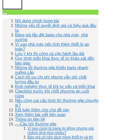
Nội dung chính trong bài
Những yếu tố quyết định giá và hiệu quả đầu
tư
Bảng giá lắp đặt barie cho nhà máy, nhà
xưởng
Vì sao nhà máy nên tính thêm thiết bị an
toàn?
Lưu ý khi thi công và vận hành lâu dài
Quy trình triển khai thực tế từ khảo sát đến
bàn giao
Những lỗi thường gặp khiến barie nhanh
xuống cấp
Cách tối ưu chi phí nhưng vẫn giữ chất
lượng đầu tư
Kinh nghiệm thực tế khi tư vấn và triển khai
Checklist trước khi chốt phương án cuối
cùng
Nếu chọn sai cấu hình thì thường gặp chuyện
gì?
Kết luận thêm cho chủ đề này
Xem thêm bài viết liên quan
Thông tin liên hệ
Câu hỏi thường gặp
Vì sao cùng là barie tự động nhưng giá
chênh lệch khá nhiều?
Báo giá có nên tách riêng thiết bị và thi