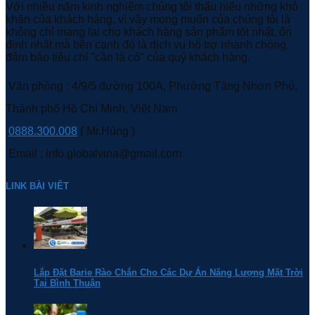
Với nhiều năm kinh nghiệm chúng tôi thấu hiểu những khó
khăn của khách hàng, vì vậy mong muốn của chúng tôi là
không chỉ mang lại cho khách hàng sản phẩm tốt nhất, ổn
định nhất mà bên cạnh đó là dịch vụ hỗ trợ nhanh chóng,
đảm bảo tiêu chí "cần là có" của quý khách hàng.
Văn phòng : 4/9/5 đường 100A, Phường Tăng Nhơn Phú,
Thành phố Hồ Chí Minh, Việt Nam
0888.300.008
( Mr.Hùng )
Email : info.globalvina@gmail.com
LINK BÀI VIÊT
Lắp Đặt Barie Rào Chắn Cho Các Dự Án Năng Lượng Mặt Trời
Tại Bình Thuận