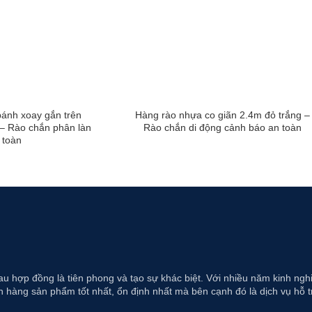
ánh xoay gắn trên
Hàng rào nhựa co giãn 2.4m đỏ trắng –
– Rào chắn phân làn
Rào chắn di động cảnh báo an toàn
 toàn
au hợp đồng là tiên phong và tạo sự khác biệt. Với nhiều năm kinh ng
 hàng sản phẩm tốt nhất, ổn định nhất mà bên cạnh đó là dịch vụ hỗ t