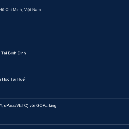
Hồ Chí Minh, Việt Nam
Tại Bình Định
g Học Tại Huế
Y, ePass/VETC) với GOParking