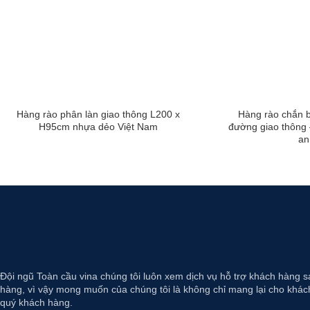
Hàng rào phân làn giao thông L200 x
Hàng rào chắn b
H95cm nhựa dẻo Việt Nam
đường giao thông 
an
Đội ngũ Toàn cầu vina chúng tôi luôn xem dịch vụ hỗ trợ khách hàng s
hàng, vì vậy mong muốn của chúng tôi là không chỉ mang lại cho khách
quý khách hàng.