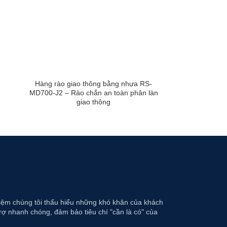
Hàng rào giao thông bằng nhựa RS-
MD700-J2 – Rào chắn an toàn phân làn
giao thông
hiệm chúng tôi thấu hiểu những khó khăn của khách
rợ nhanh chóng, đảm bảo tiêu chí "cần là có" của