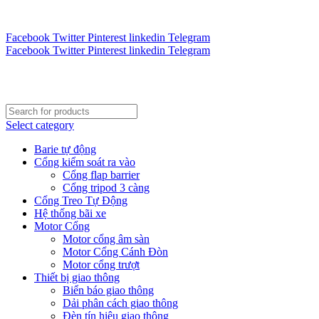
Tư vấn 24/7 - Hotline : 0888.300.008
CÔNG TY TOÀN CẦU VINA KINH CHÀO QUÝ KHÁCH H
Facebook
Twitter
Pinterest
linkedin
Telegram
Facebook
Twitter
Pinterest
linkedin
Telegram
Select category
Barie tự động
Cổng kiểm soát ra vào
Cổng flap barrier
Cổng tripod 3 càng
Cổng Treo Tự Động
Hệ thống bãi xe
Motor Cổng
Motor cổng âm sàn
Motor Cổng Cánh Đòn
Motor cổng trượt
Thiết bị giao thông
Biển báo giao thông
Dải phân cách giao thông
Đèn tín hiệu giao thông