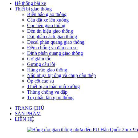
Hệ thống bãi xe
Thiết bị giao thông
Biển báo giao thông
Cầu dắt xe lên xuống
Cọc tiêu giao thông
Đèn tín hiệu giao thông
Dải phân cách giao thông
Decal phản quang giao thông
Đệm chống va đập cao su
Đinh phản quang giao thông
Gờ giảm tốc
Gương cầu lồi
Hàng rào giao thông
Nắp nhựa bịt ống và chụp đầu thép
Ốp cột cao su
Thiết bị an toàn nhà xưởng
Thùng chống va đập
Trụ phân làn giao thông
TRANG CHỦ
SẢN PHẨM
LIÊN HỆ