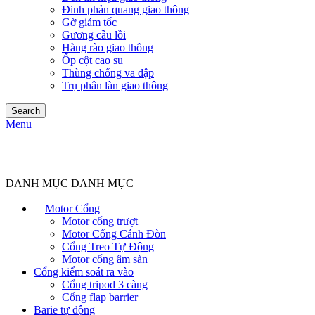
Đinh phản quang giao thông
Gờ giảm tốc
Gương cầu lồi
Hàng rào giao thông
Ốp cột cao su
Thùng chống va đập
Trụ phân làn giao thông
Search
Menu
DANH MỤC DANH MỤC
Motor Cổng
Motor cổng trượt
Motor Cổng Cánh Đòn
Cổng Treo Tự Động
Motor cổng âm sàn
Cổng kiểm soát ra vào
Cổng tripod 3 càng
Cổng flap barrier
Barie tự động