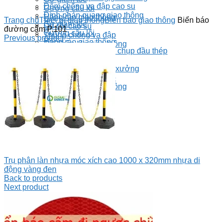
Đệm chống va đập cao su
Gương cầu lồi
Click to enlarge
Đinh phản quang giao thông
Hàng rào giao thông
Trang chủ
Thiết bị giao thông
Biển báo giao thông
Biển báo
Gờ giảm tốc
Ốp cột cao su
đường cấm P.101
Gương cầu lồi
Thùng chống va đập
Previous product
Hàng rào giao thông
Trụ phân làn giao thông
Nắp nhựa bịt ống và chụp đầu thép
Ốp cột cao su
Search
Thiết bị an toàn nhà xưởng
Menu
Thùng chống va đập
Trụ phân làn giao thông
TRANG CHỦ
SẢN PHẨM
LIÊN HỆ
Trụ phân làn nhựa móc xích cao 1000 x 320mm nhựa di
động vàng đen
Back to products
Next product