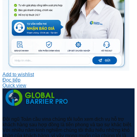
Add to wishlist
Đọc tiếp
Quick view
Đội ngũ Toàn cầu vina chúng tôi luôn xem dịch vụ hỗ trợ
khách hàng sau hợp đồng là tiên phong và tạo sự khác biệt.
Với nhiều năm kinh nghiệm chúng tôi thấu hiểu những khó
khăn của khách hàng, vì vậy mong muốn của chúng tôi là