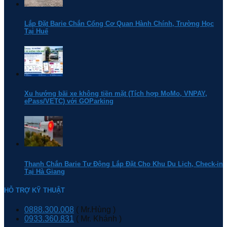
Lắp Đặt Barie Chắn Cổng Cơ Quan Hành Chính, Trường Học
Tại Huế
Xu hướng bãi xe không tiền mặt (Tích hợp MoMo, VNPAY,
ePass/VETC) với GOParking
Thanh Chắn Barie Tự Động Lắp Đặt Cho Khu Du Lịch, Check-in
Tại Hà Giang
HỖ TRỢ KỸ THUẬT
0888.300.008
( Mr.Hùng )
0933.360.831
( Mr. Khánh )