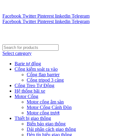
Tư vấn 24/7 - Hotline : 0888.300.008
CÔNG TY TOÀN CẦU VINA KINH CHÀO QUÝ KHÁCH H
Facebook
Twitter
Pinterest
linkedin
Telegram
Facebook
Twitter
Pinterest
linkedin
Telegram
Select category
Barie tự động
Cổng kiểm soát ra vào
Cổng flap barrier
Cổng tripod 3 càng
Cổng Treo Tự Động
Hệ thống bãi xe
Motor Cổng
Motor cổng âm sàn
Motor Cổng Cánh Đòn
Motor cổng trượt
Thiết bị giao thông
Biển báo giao thông
Dải phân cách giao thông
Đèn tín hiệu giao thông