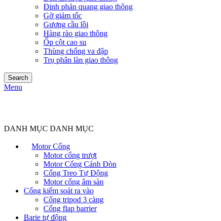
Đinh phản quang giao thông
Gờ giảm tốc
Gương cầu lồi
Hàng rào giao thông
Ốp cột cao su
Thùng chống va đập
Trụ phân làn giao thông
Search
Menu
DANH MỤC DANH MỤC
Motor Cổng
Motor cổng trượt
Motor Cổng Cánh Đòn
Cổng Treo Tự Động
Motor cổng âm sàn
Cổng kiểm soát ra vào
Cổng tripod 3 càng
Cổng flap barrier
Barie tự động