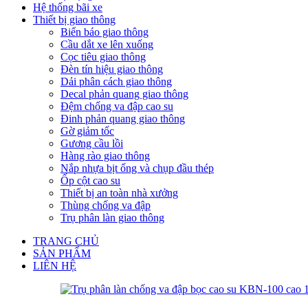
Hệ thống bãi xe
Thiết bị giao thông
Biển báo giao thông
Cầu dắt xe lên xuống
Cọc tiêu giao thông
Đèn tín hiệu giao thông
Dải phân cách giao thông
Decal phản quang giao thông
Đệm chống va đập cao su
Đinh phản quang giao thông
Gờ giảm tốc
Gương cầu lồi
Hàng rào giao thông
Nắp nhựa bịt ống và chụp đầu thép
Ốp cột cao su
Thiết bị an toàn nhà xưởng
Thùng chống va đập
Trụ phân làn giao thông
TRANG CHỦ
SẢN PHẨM
LIÊN HỆ