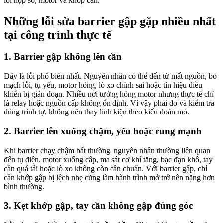
lỗi hộp số, motor và khớp cần.
Những lỗi sửa barrier gập gặp nhiều nhất
tại công trình thực tế
1. Barrier gập không lên cần
Đây là lỗi phổ biến nhất. Nguyên nhân có thể đến từ mất nguồn, bo
mạch lỗi, tụ yếu, motor hỏng, lò xo chỉnh sai hoặc tín hiệu điều
khiển bị gián đoạn. Nhiều nơi tưởng hỏng motor nhưng thực tế chỉ
là relay hoặc nguồn cấp không ổn định. Vì vậy phải đo và kiểm tra
đúng trình tự, không nên thay linh kiện theo kiểu đoán mò.
2. Barrier lên xuống chậm, yếu hoặc rung mạnh
Khi barrier chạy chậm bất thường, nguyên nhân thường liên quan
đến tụ điện, motor xuống cấp, ma sát cơ khí tăng, bạc đạn khô, tay
cần quá tải hoặc lò xo không còn cân chuẩn. Với barrier gập, chỉ
cần khớp gập bị lệch nhẹ cũng làm hành trình mở trở nên nặng hơn
bình thường.
3. Kẹt khớp gập, tay cần không gập đúng góc