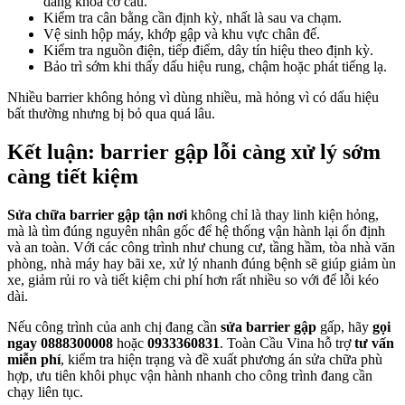
đang khóa cơ cấu.
Kiểm tra cân bằng cần định kỳ, nhất là sau va chạm.
Vệ sinh hộp máy, khớp gập và khu vực chân đế.
Kiểm tra nguồn điện, tiếp điểm, dây tín hiệu theo định kỳ.
Bảo trì sớm khi thấy dấu hiệu rung, chậm hoặc phát tiếng lạ.
Nhiều barrier không hỏng vì dùng nhiều, mà hỏng vì có dấu hiệu
bất thường nhưng bị bỏ qua quá lâu.
Kết luận: barrier gập lỗi càng xử lý sớm
càng tiết kiệm
Sửa chữa barrier gập tận nơi
không chỉ là thay linh kiện hỏng,
mà là tìm đúng nguyên nhân gốc để hệ thống vận hành lại ổn định
và an toàn. Với các công trình như chung cư, tầng hầm, tòa nhà văn
phòng, nhà máy hay bãi xe, xử lý nhanh đúng bệnh sẽ giúp giảm ùn
xe, giảm rủi ro và tiết kiệm chi phí hơn rất nhiều so với để lỗi kéo
dài.
Nếu công trình của anh chị đang cần
sửa barrier gập
gấp, hãy
gọi
ngay 0888300008
hoặc
0933360831
. Toàn Cầu Vina hỗ trợ
tư vấn
miễn phí
, kiểm tra hiện trạng và đề xuất phương án sửa chữa phù
hợp, ưu tiên khôi phục vận hành nhanh cho công trình đang cần
chạy liên tục.