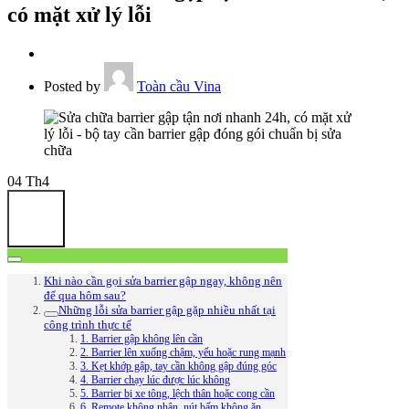
có mặt xử lý lỗi
Posted by
Toàn cầu Vina
04
Th4
Khi nào cần gọi sửa barrier gập ngay, không nên
để qua hôm sau?
Những lỗi sửa barrier gập gặp nhiều nhất tại
công trình thực tế
1. Barrier gập không lên cần
2. Barrier lên xuống chậm, yếu hoặc rung mạnh
3. Kẹt khớp gập, tay cần không gập đúng góc
4. Barrier chạy lúc được lúc không
5. Barrier bị xe tông, lệch thân hoặc cong cần
6. Remote không nhận, nút bấm không ăn