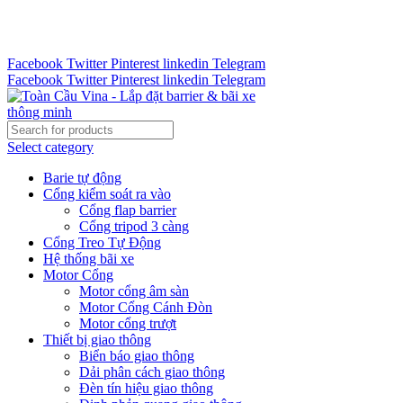
Tư vấn 24/7 - Hotline : 0888.300.008
CÔNG TY TOÀN CẦU VINA KINH CHÀO QUÝ KHÁCH
HÀNG
Facebook
Twitter
Pinterest
linkedin
Telegram
Facebook
Twitter
Pinterest
linkedin
Telegram
Select category
Barie tự động
Cổng kiểm soát ra vào
Cổng flap barrier
Cổng tripod 3 càng
Cổng Treo Tự Động
Hệ thống bãi xe
Motor Cổng
Motor cổng âm sàn
Motor Cổng Cánh Đòn
Motor cổng trượt
Thiết bị giao thông
Biển báo giao thông
Dải phân cách giao thông
Đèn tín hiệu giao thông