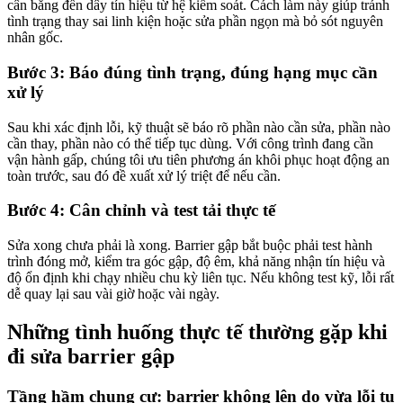
cân bằng đến dây tín hiệu từ hệ kiểm soát. Cách làm này giúp tránh
tình trạng thay sai linh kiện hoặc sửa phần ngọn mà bỏ sót nguyên
nhân gốc.
Bước 3: Báo đúng tình trạng, đúng hạng mục cần
xử lý
Sau khi xác định lỗi, kỹ thuật sẽ báo rõ phần nào cần sửa, phần nào
cần thay, phần nào có thể tiếp tục dùng. Với công trình đang cần
vận hành gấp, chúng tôi ưu tiên phương án khôi phục hoạt động an
toàn trước, sau đó đề xuất xử lý triệt để nếu cần.
Bước 4: Cân chỉnh và test tải thực tế
Sửa xong chưa phải là xong. Barrier gập bắt buộc phải test hành
trình đóng mở, kiểm tra góc gập, độ êm, khả năng nhận tín hiệu và
độ ổn định khi chạy nhiều chu kỳ liên tục. Nếu không test kỹ, lỗi rất
dễ quay lại sau vài giờ hoặc vài ngày.
Những tình huống thực tế thường gặp khi
đi sửa barrier gập
Tầng hầm chung cư: barrier không lên do vừa lỗi tụ