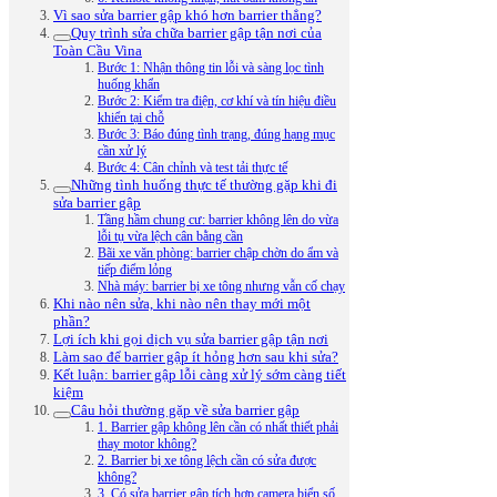
Vì sao sửa barrier gập khó hơn barrier thẳng?
Quy trình sửa chữa barrier gập tận nơi của
Toàn Cầu Vina
Bước 1: Nhận thông tin lỗi và sàng lọc tình
huống khẩn
Bước 2: Kiểm tra điện, cơ khí và tín hiệu điều
khiển tại chỗ
Bước 3: Báo đúng tình trạng, đúng hạng mục
cần xử lý
Bước 4: Cân chỉnh và test tải thực tế
Những tình huống thực tế thường gặp khi đi
sửa barrier gập
Tầng hầm chung cư: barrier không lên do vừa
lỗi tụ vừa lệch cân bằng cần
Bãi xe văn phòng: barrier chập chờn do ẩm và
tiếp điểm lỏng
Nhà máy: barrier bị xe tông nhưng vẫn cố chạy
Khi nào nên sửa, khi nào nên thay mới một
phần?
Lợi ích khi gọi dịch vụ sửa barrier gập tận nơi
Làm sao để barrier gập ít hỏng hơn sau khi sửa?
Kết luận: barrier gập lỗi càng xử lý sớm càng tiết
kiệm
Câu hỏi thường gặp về sửa barrier gập
1. Barrier gập không lên cần có nhất thiết phải
thay motor không?
2. Barrier bị xe tông lệch cần có sửa được
không?
3. Có sửa barrier gập tích hợp camera biển số