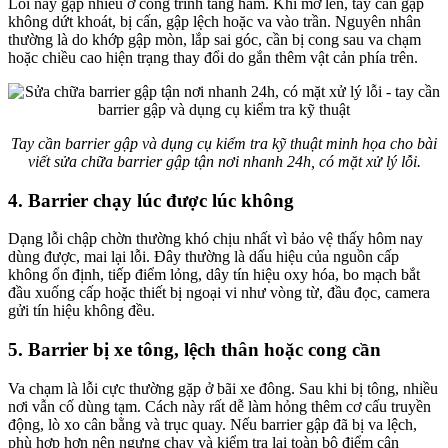
Lỗi này gặp nhiều ở công trình tầng hầm. Khi mở lên, tay cần gập
không dứt khoát, bị cấn, gập lệch hoặc va vào trần. Nguyên nhân
thường là do khớp gập mòn, lắp sai góc, cần bị cong sau va chạm
hoặc chiều cao hiện trạng thay đổi do gắn thêm vật cản phía trên.
Tay cần barrier gập và dụng cụ kiểm tra kỹ thuật minh họa cho bài
viết sửa chữa barrier gập tận nơi nhanh 24h, có mặt xử lý lỗi.
4. Barrier chạy lúc được lúc không
Dạng lỗi chập chờn thường khó chịu nhất vì bảo vệ thấy hôm nay
dùng được, mai lại lỗi. Đây thường là dấu hiệu của nguồn cấp
không ổn định, tiếp điểm lỏng, dây tín hiệu oxy hóa, bo mạch bắt
đầu xuống cấp hoặc thiết bị ngoại vi như vòng từ, đầu đọc, camera
gửi tín hiệu không đều.
5. Barrier bị xe tông, lệch thân hoặc cong cần
Va chạm là lỗi cực thường gặp ở bãi xe đông. Sau khi bị tông, nhiều
nơi vẫn cố dùng tạm. Cách này rất dễ làm hỏng thêm cơ cấu truyền
động, lò xo cân bằng và trục quay. Nếu barrier gập đã bị va lệch,
phù hợp hơn nên ngưng chạy và kiểm tra lại toàn bộ điểm cân