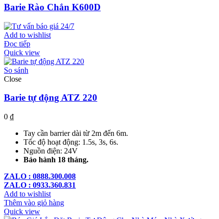
Barie Rào Chắn K600D
Add to wishlist
Đọc tiếp
Quick view
So sánh
Close
Barie tự động ATZ 220
0
₫
Tay cần barrier dài từ 2m đến 6m.
Tốc độ hoạt động: 1.5s, 3s, 6s.
Nguồn điện: 24V
Bảo hành 18 tháng.
ZALO : 0888.300.008
ZALO : 0933.360.831
Add to wishlist
Thêm vào giỏ hàng
Quick view