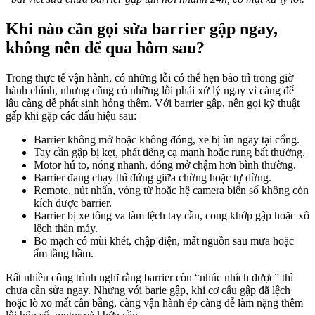
Khi nào cần gọi sửa barrier gập ngay,
không nên để qua hôm sau?
Trong thực tế vận hành, có những lỗi có thể hẹn bảo trì trong giờ
hành chính, nhưng cũng có những lỗi phải xử lý ngay vì càng để
lâu càng dễ phát sinh hỏng thêm. Với barrier gập, nên gọi kỹ thuật
gấp khi gặp các dấu hiệu sau:
Barrier không mở hoặc không đóng, xe bị ùn ngay tại cổng.
Tay cần gập bị kẹt, phát tiếng cạ mạnh hoặc rung bất thường.
Motor hú to, nóng nhanh, đóng mở chậm hơn bình thường.
Barrier đang chạy thì đứng giữa chừng hoặc tự dừng.
Remote, nút nhấn, vòng từ hoặc hệ camera biển số không còn
kích được barrier.
Barrier bị xe tông va làm lệch tay cần, cong khớp gập hoặc xô
lệch thân máy.
Bo mạch có mùi khét, chập điện, mất nguồn sau mưa hoặc
ẩm tầng hầm.
Rất nhiều công trình nghĩ rằng barrier còn “nhúc nhích được” thì
chưa cần sửa ngay. Nhưng với barie gập, khi cơ cấu gập đã lệch
hoặc lò xo mất cân bằng, càng vận hành ép càng dễ làm nặng thêm