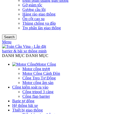
Đinh phản quang giao thông
Gờ giảm tốc
Gương cầu lồi
Hàng rào giao thông
Ốp cột cao su
Thùng chống va đập
Trụ phân làn giao thông
Search
Menu
DANH MỤC DANH MỤC
Motor Cổng
Motor cổng trượt
Motor Cổng Cánh Đòn
Cổng Treo Tự Động
Motor cổng âm sàn
Cổng kiểm soát ra vào
Cổng tripod 3 càng
Cổng flap barrier
Barie tự động
Hệ thống bãi xe
Thiết bị giao thông