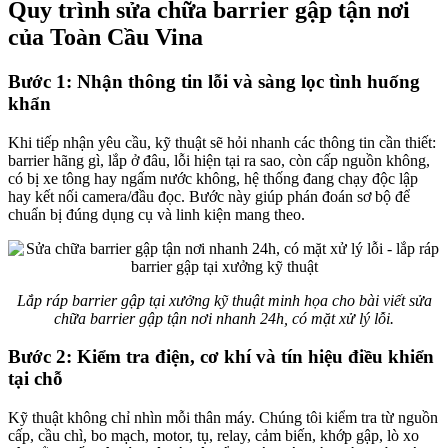
Quy trình sửa chữa barrier gập tận nơi
của Toàn Cầu Vina
Bước 1: Nhận thông tin lỗi và sàng lọc tình huống
khẩn
Khi tiếp nhận yêu cầu, kỹ thuật sẽ hỏi nhanh các thông tin cần thiết:
barrier hãng gì, lắp ở đâu, lỗi hiện tại ra sao, còn cấp nguồn không,
có bị xe tông hay ngấm nước không, hệ thống đang chạy độc lập
hay kết nối camera/đầu đọc. Bước này giúp phán đoán sơ bộ để
chuẩn bị đúng dụng cụ và linh kiện mang theo.
Lắp ráp barrier gập tại xưởng kỹ thuật minh họa cho bài viết sửa
chữa barrier gập tận nơi nhanh 24h, có mặt xử lý lỗi.
Bước 2: Kiểm tra điện, cơ khí và tín hiệu điều khiển
tại chỗ
Kỹ thuật không chỉ nhìn mỗi thân máy. Chúng tôi kiểm tra từ nguồn
cấp, cầu chì, bo mạch, motor, tụ, relay, cảm biến, khớp gập, lò xo