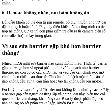
chỉnh.
6. Remote không nhận, nút bấm không ăn
Lỗi điều khiển có thể đến từ pin remote, bộ thu, nguồn phụ trợ, cài
đặt bo mạch hoặc lỗi đường dây điều khiển. Nếu công trình có tích
hợp hệ thống giữ xe thì còn phải kiểm tra đầu ra từ camera biển số,
controller hoặc relay trung gian.
Vì sao sửa barrier gập khó hơn barrier
thẳng?
Nhiều người nghĩ sửa barrier nào cũng giống nhau. Thực tế, barrier
gập phức tạp hơn vì ngoài phần motor và bo mạch như barrier
thường, nó còn có cơ cấu khớp gập và yêu cầu cân chỉnh góc mở
chuẩn theo chiều cao thực tế. Chỉ cần chỉnh lệch một chút, cần sẽ
gập không đều, rung, cấn trần hoặc tạo tải không đều lên motor.
Đó là lý do vì sao cùng là “barrier mở không lên”, nhưng cách xử lý
ở barrier gập cần người đã từng lắp và chỉnh loại này. Nếu thợ chỉ
quen barrier cần thẳng, khả năng cao sẽ xử lý được phần điện cơ
bản nhưng bỏ sót phần cơ khí gập, khiến lỗi tái diễn.