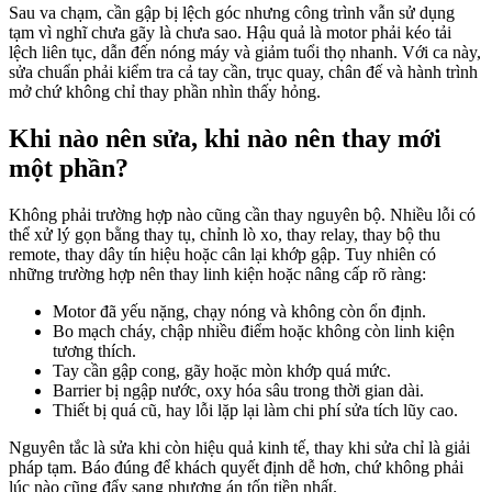
Sau va chạm, cần gập bị lệch góc nhưng công trình vẫn sử dụng
tạm vì nghĩ chưa gãy là chưa sao. Hậu quả là motor phải kéo tải
lệch liên tục, dẫn đến nóng máy và giảm tuổi thọ nhanh. Với ca này,
sửa chuẩn phải kiểm tra cả tay cần, trục quay, chân đế và hành trình
mở chứ không chỉ thay phần nhìn thấy hỏng.
Khi nào nên sửa, khi nào nên thay mới
một phần?
Không phải trường hợp nào cũng cần thay nguyên bộ. Nhiều lỗi có
thể xử lý gọn bằng thay tụ, chỉnh lò xo, thay relay, thay bộ thu
remote, thay dây tín hiệu hoặc cân lại khớp gập. Tuy nhiên có
những trường hợp nên thay linh kiện hoặc nâng cấp rõ ràng:
Motor đã yếu nặng, chạy nóng và không còn ổn định.
Bo mạch cháy, chập nhiều điểm hoặc không còn linh kiện
tương thích.
Tay cần gập cong, gãy hoặc mòn khớp quá mức.
Barrier bị ngập nước, oxy hóa sâu trong thời gian dài.
Thiết bị quá cũ, hay lỗi lặp lại làm chi phí sửa tích lũy cao.
Nguyên tắc là sửa khi còn hiệu quả kinh tế, thay khi sửa chỉ là giải
pháp tạm. Báo đúng để khách quyết định dễ hơn, chứ không phải
lúc nào cũng đẩy sang phương án tốn tiền nhất.