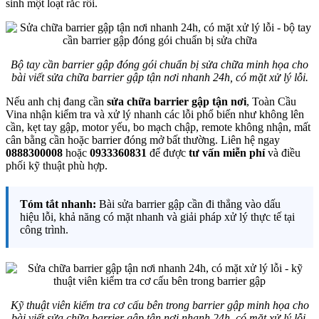
sinh một loạt rắc rối.
Bộ tay cần barrier gập đóng gói chuẩn bị sửa chữa minh họa cho
bài viết sửa chữa barrier gập tận nơi nhanh 24h, có mặt xử lý lỗi.
Nếu anh chị đang cần
sửa chữa barrier gập tận nơi
, Toàn Cầu
Vina nhận kiểm tra và xử lý nhanh các lỗi phổ biến như không lên
cần, kẹt tay gập, motor yếu, bo mạch chập, remote không nhận, mất
cân bằng cần hoặc barrier đóng mở bất thường. Liên hệ ngay
0888300008
hoặc
0933360831
để được
tư vấn miễn phí
và điều
phối kỹ thuật phù hợp.
Tóm tắt nhanh:
Bài sửa barrier gập cần đi thẳng vào dấu
hiệu lỗi, khả năng có mặt nhanh và giải pháp xử lý thực tế tại
công trình.
Kỹ thuật viên kiểm tra cơ cấu bên trong barrier gập minh họa cho
bài viết sửa chữa barrier gập tận nơi nhanh 24h, có mặt xử lý lỗi.