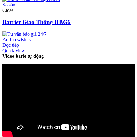
So sánh
Close
Barrier Giao Thông HBG6
Add to wishlist
Đọc tiếp
Quick view
Video barie tự động