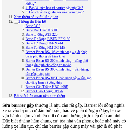
không?
4. Bao lâu nên bảo trì barrier gập một lần?
5. Cần chuẩn bị gì khi gọi sửa barrier gập?
Xem thêm bài viết liên quan
Thông tin liên hệ
Barie AG2
Barie Rào Chắn K600D
Barie tự động ATZ 220
Barie Tự Động BISEN EPK180
Barie Tự Động HM-ZG-M
Barie Tự Động HM-ZG-MB
Barrier Bisen BS-106 chính hãng – giải pháp
barie phổ thông dễ triển khai
Barrier Bisen BS-206 chính hãng – dòng phổ
thông ổn định cho cổng xe ra vào
Barrier Bisen BS-306 chính hãng – cần thẳng,
cần gập, hàng rào
Barrier Bisen BS-306TI bản nâng cấp – cần gập
cho tầng hầm và cổng thấp
Barrier Cần Thẳng HBG-409E
Barrier Giao Thông HBG6
Bài viết liên quan nên xem thêm
Sửa barrier gập
thường là nhu cầu rất gấp. Barrier lỗi đồng nghĩa
xe ra vào bị ùn, cư dân bức xúc, bảo vệ phải đứng mở tay, bãi xe
vận hành chậm và nhiều nơi còn ảnh hưởng trực tiếp đến an ninh.
Đặc biệt ở tầng hầm chung cư, tòa nhà văn phòng hoặc nhà máy có
luồng xe liên tục, chỉ cần barrier gập đứng máy vài giờ là đủ phát