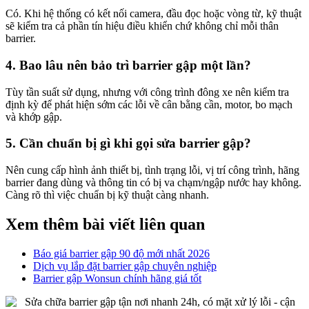
Có. Khi hệ thống có kết nối camera, đầu đọc hoặc vòng từ, kỹ thuật
sẽ kiểm tra cả phần tín hiệu điều khiển chứ không chỉ mỗi thân
barrier.
4. Bao lâu nên bảo trì barrier gập một lần?
Tùy tần suất sử dụng, nhưng với công trình đông xe nên kiểm tra
định kỳ để phát hiện sớm các lỗi về cân bằng cần, motor, bo mạch
và khớp gập.
5. Cần chuẩn bị gì khi gọi sửa barrier gập?
Nên cung cấp hình ảnh thiết bị, tình trạng lỗi, vị trí công trình, hãng
barrier đang dùng và thông tin có bị va chạm/ngập nước hay không.
Càng rõ thì việc chuẩn bị kỹ thuật càng nhanh.
Xem thêm bài viết liên quan
Báo giá barrier gập 90 độ mới nhất 2026
Dịch vụ lắp đặt barrier gập chuyên nghiệp
Barrier gập Wonsun chính hãng giá tốt