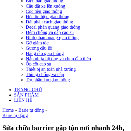
Biển báo giao thông
Cầu dắt xe lên xuống
Cọc tiêu giao thông
Đèn tín hiệu giao thông
Dải phân cách giao thông
Decal phản quang giao thông
Đệm chống va đập cao su
Đinh phản quang giao thông
Gờ giảm tốc
Gương cầu lồi
Hàng rào giao thông
Nắp nhựa bịt ống và chụp đầu thép
Ốp cột cao su
Thiết bị an toàn nhà xưởng
Thùng chống va đập
Trụ phân làn giao thông
TRANG CHỦ
SẢN PHẨM
LIÊN HỆ
Home
»
Barie tự động
»
Barie tự động
Sửa chữa barrier gập tận nơi nhanh 24h,