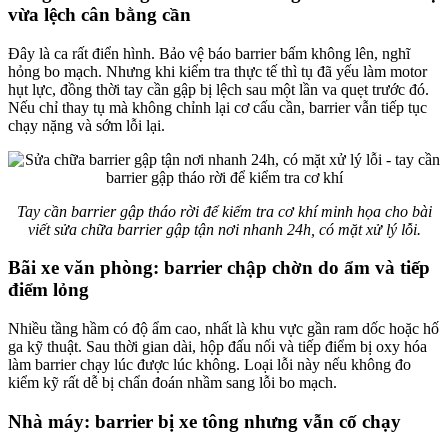
vừa lệch cân bằng cần
Đây là ca rất điển hình. Bảo vệ báo barrier bấm không lên, nghĩ
hỏng bo mạch. Nhưng khi kiểm tra thực tế thì tụ đã yếu làm motor
hụt lực, đồng thời tay cần gập bị lệch sau một lần va quẹt trước đó.
Nếu chỉ thay tụ mà không chỉnh lại cơ cấu cần, barrier vẫn tiếp tục
chạy nặng và sớm lỗi lại.
Tay cần barrier gập tháo rời để kiểm tra cơ khí minh họa cho bài
viết sửa chữa barrier gập tận nơi nhanh 24h, có mặt xử lý lỗi.
Bãi xe văn phòng: barrier chập chờn do ẩm và tiếp
điểm lỏng
Nhiều tầng hầm có độ ẩm cao, nhất là khu vực gần ram dốc hoặc hố
ga kỹ thuật. Sau thời gian dài, hộp đấu nối và tiếp điểm bị oxy hóa
làm barrier chạy lúc được lúc không. Loại lỗi này nếu không đo
kiểm kỹ rất dễ bị chẩn đoán nhầm sang lỗi bo mạch.
Nhà máy: barrier bị xe tông nhưng vẫn cố chạy