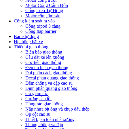
Motor cổng trượt
Motor Cổng Cánh Đòn
Cổng Treo Tự Động
Motor cổng âm sàn
Cổng kiểm soát ra vào
Cổng tripod 3 càng
Cổng flap barrier
Barie tự động
Hệ thống bãi xe
Thiết bị giao thông
Biển báo giao thông
Cầu dắt xe lên xuống
Cọc tiêu giao thông
Đèn tín hiệu giao thông
Dải phân cách giao thông
Decal phản quang giao thông
Đệm chống va đập cao su
Đinh phản quang giao thông
Gờ giảm tốc
Gương cầu lồi
Hàng rào giao thông
Nắp nhựa bịt ống và chụp đầu thép
Ốp cột cao su
Thiết bị an toàn nhà xưởng
Thùng chống va đập