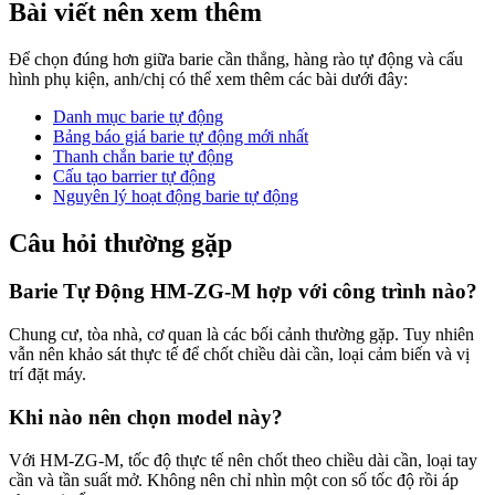
Bài viết nên xem thêm
Để chọn đúng hơn giữa barie cần thẳng, hàng rào tự động và cấu
hình phụ kiện, anh/chị có thể xem thêm các bài dưới đây:
Danh mục barie tự động
Bảng báo giá barie tự động mới nhất
Thanh chắn barie tự động
Cấu tạo barrier tự động
Nguyên lý hoạt động barie tự động
Câu hỏi thường gặp
Barie Tự Động HM-ZG-M hợp với công trình nào?
Chung cư, tòa nhà, cơ quan là các bối cảnh thường gặp. Tuy nhiên
vẫn nên khảo sát thực tế để chốt chiều dài cần, loại cảm biến và vị
trí đặt máy.
Khi nào nên chọn model này?
Với HM-ZG-M, tốc độ thực tế nên chốt theo chiều dài cần, loại tay
cần và tần suất mở. Không nên chỉ nhìn một con số tốc độ rồi áp