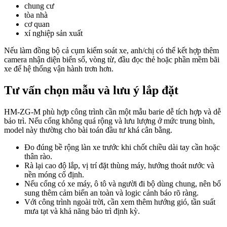
chung cư
tòa nhà
cơ quan
xí nghiệp sản xuất
Nếu làm đồng bộ cả cụm kiểm soát xe, anh/chị có thể kết hợp thêm
camera nhận diện biển số, vòng từ, đầu đọc thẻ hoặc phần mềm bãi
xe để hệ thống vận hành trơn hơn.
Tư vấn chọn mẫu và lưu ý lắp đặt
HM-ZG-M phù hợp công trình cần một mẫu barie dễ tích hợp và dễ
bảo trì. Nếu cổng không quá rộng và lưu lượng ở mức trung bình,
model này thường cho bài toán đầu tư khá cân bằng.
Đo đúng bề rộng làn xe trước khi chốt chiều dài tay cần hoặc
thân rào.
Rà lại cao độ lắp, vị trí đặt thùng máy, hướng thoát nước và
nền móng cố định.
Nếu cổng có xe máy, ô tô và người đi bộ dùng chung, nên bổ
sung thêm cảm biến an toàn và logic cảnh báo rõ ràng.
Với công trình ngoài trời, cần xem thêm hướng gió, tần suất
mưa tạt và khả năng bảo trì định kỳ.