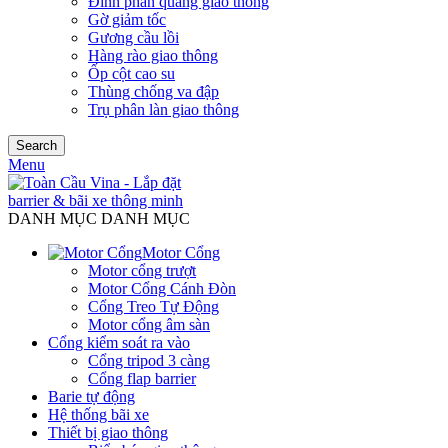
Đinh phản quang giao thông
Gờ giảm tốc
Gương cầu lồi
Hàng rào giao thông
Ốp cột cao su
Thùng chống va đập
Trụ phân làn giao thông
Search
Menu
DANH MỤC DANH MỤC
Motor Cổng
Motor cổng trượt
Motor Cổng Cánh Đòn
Cổng Treo Tự Động
Motor cổng âm sàn
Cổng kiểm soát ra vào
Cổng tripod 3 càng
Cổng flap barrier
Barie tự động
Hệ thống bãi xe
Thiết bị giao thông