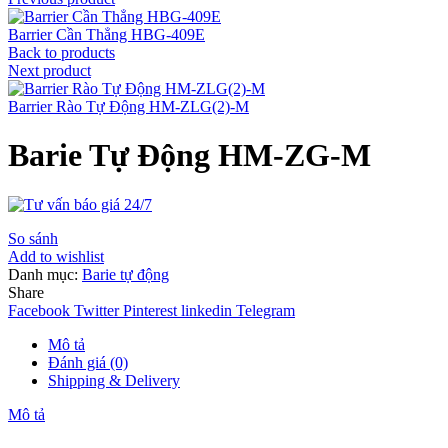
Barrier Cần Thẳng HBG-409E
Back to products
Next product
Barrier Rào Tự Động HM-ZLG(2)-M
Barie Tự Động HM-ZG-M
So sánh
Add to wishlist
Danh mục:
Barie tự động
Share
Facebook
Twitter
Pinterest
linkedin
Telegram
Mô tả
Đánh giá (0)
Shipping & Delivery
Mô tả