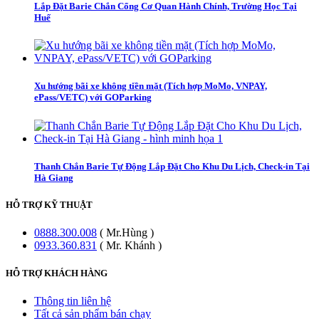
Lắp Đặt Barie Chắn Cổng Cơ Quan Hành Chính, Trường Học Tại
Huế
Xu hướng bãi xe không tiền mặt (Tích hợp MoMo, VNPAY,
ePass/VETC) với GOParking
Thanh Chắn Barie Tự Động Lắp Đặt Cho Khu Du Lịch, Check-in Tại
Hà Giang
HỖ TRỢ KỸ THUẬT
0888.300.008
( Mr.Hùng )
0933.360.831
( Mr. Khánh )
HỖ TRỢ KHÁCH HÀNG
Thông tin liên hệ
Tất cả sản phẩm bán chạy