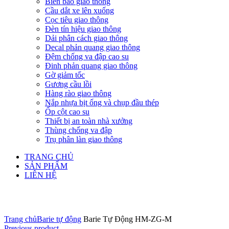
Biển báo giao thông
Cầu dắt xe lên xuống
Cọc tiêu giao thông
Đèn tín hiệu giao thông
Dải phân cách giao thông
Decal phản quang giao thông
Đệm chống va đập cao su
Đinh phản quang giao thông
Gờ giảm tốc
Gương cầu lồi
Hàng rào giao thông
Nắp nhựa bịt ống và chụp đầu thép
Ốp cột cao su
Thiết bị an toàn nhà xưởng
Thùng chống va đập
Trụ phân làn giao thông
TRANG CHỦ
SẢN PHẨM
LIÊN HỆ
Click to enlarge
Trang chủ
Barie tự động
Barie Tự Động HM-ZG-M
Previous product