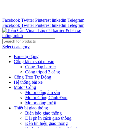
Tư vấn 24/7 - Hotline : 0888.300.008
CÔNG TY TOÀN CẦU VINA KINH CHÀO QUÝ KHÁCH
HÀNG
Facebook
Twitter
Pinterest
linkedin
Telegram
Facebook
Twitter
Pinterest
linkedin
Telegram
Select category
Barie tự động
Cổng kiểm soát ra vào
Cổng flap barrier
Cổng tripod 3 càng
Cổng Treo Tự Động
Hệ thống bãi xe
Motor Cổng
Motor cổng âm sàn
Motor Cổng Cánh Đòn
Motor cổng trượt
Thiết bị giao thông
Biển báo giao thông
Dải phân cách giao thông
Đèn tín hiệu giao thông