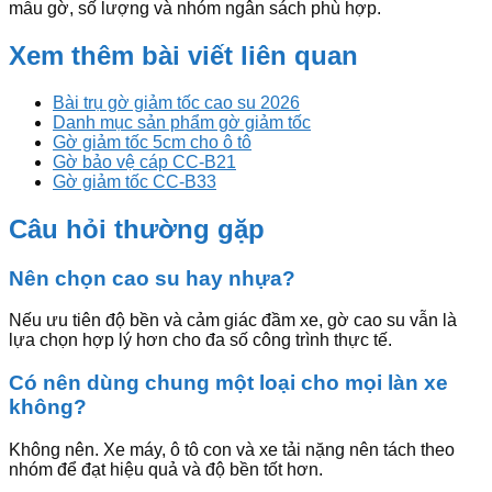
mẫu gờ, số lượng và nhóm ngân sách phù hợp.
Xem thêm bài viết liên quan
Bài trụ gờ giảm tốc cao su 2026
Danh mục sản phẩm gờ giảm tốc
Gờ giảm tốc 5cm cho ô tô
Gờ bảo vệ cáp CC-B21
Gờ giảm tốc CC-B33
Câu hỏi thường gặp
Nên chọn cao su hay nhựa?
Nếu ưu tiên độ bền và cảm giác đầm xe, gờ cao su vẫn là
lựa chọn hợp lý hơn cho đa số công trình thực tế.
Có nên dùng chung một loại cho mọi làn xe
không?
Không nên. Xe máy, ô tô con và xe tải nặng nên tách theo
nhóm để đạt hiệu quả và độ bền tốt hơn.