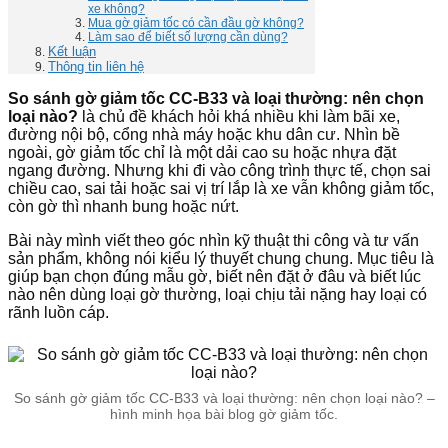
xe không?
Mua gờ giảm tốc có cần đầu gờ không?
Làm sao để biết số lượng cần dùng?
Kết luận
Thông tin liên hệ
So sánh gờ giảm tốc CC-B33 và loại thường: nên chọn
loại nào?
là chủ đề khách hỏi khá nhiều khi làm bãi xe,
đường nội bộ, cổng nhà máy hoặc khu dân cư. Nhìn bề
ngoài, gờ giảm tốc chỉ là một dải cao su hoặc nhựa đặt
ngang đường. Nhưng khi đi vào công trình thực tế, chọn sai
chiều cao, sai tải hoặc sai vị trí lắp là xe vẫn không giảm tốc,
còn gờ thì nhanh bung hoặc nứt.
Bài này mình viết theo góc nhìn kỹ thuật thi công và tư vấn
sản phẩm, không nói kiểu lý thuyết chung chung. Mục tiêu là
giúp bạn chọn đúng mẫu gờ, biết nên đặt ở đâu và biết lúc
nào nên dùng loại gờ thường, loại chịu tải nặng hay loại có
rãnh luồn cáp.
So sánh gờ giảm tốc CC-B33 và loại thường: nên chọn loại nào? –
hình minh họa bài blog gờ giảm tốc.