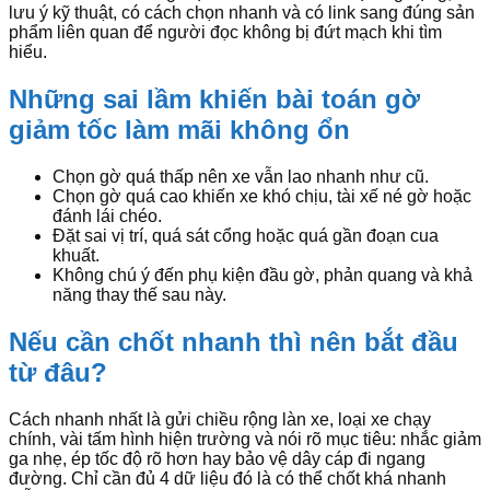
lưu ý kỹ thuật, có cách chọn nhanh và có link sang đúng sản
phẩm liên quan để người đọc không bị đứt mạch khi tìm
hiểu.
Những sai lầm khiến bài toán gờ
giảm tốc làm mãi không ổn
Chọn gờ quá thấp nên xe vẫn lao nhanh như cũ.
Chọn gờ quá cao khiến xe khó chịu, tài xế né gờ hoặc
đánh lái chéo.
Đặt sai vị trí, quá sát cổng hoặc quá gần đoạn cua
khuất.
Không chú ý đến phụ kiện đầu gờ, phản quang và khả
năng thay thế sau này.
Nếu cần chốt nhanh thì nên bắt đầu
từ đâu?
Cách nhanh nhất là gửi chiều rộng làn xe, loại xe chạy
chính, vài tấm hình hiện trường và nói rõ mục tiêu: nhắc giảm
ga nhẹ, ép tốc độ rõ hơn hay bảo vệ dây cáp đi ngang
đường. Chỉ cần đủ 4 dữ liệu đó là có thể chốt khá nhanh