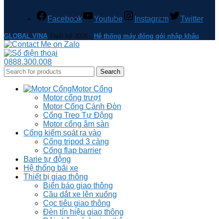
Facebook
Youtube
Instagram
Twitter
GLOBAL VINA
Thiết kế 2026 -
Hệ thống máy đóng gói nhập khẩu
0888.300.008
Search
Motor Cổng
Motor cổng trượt
Motor Cổng Cánh Đòn
Cổng Treo Tự Động
Motor cổng âm sàn
Cổng kiểm soát ra vào
Cổng tripod 3 càng
Cổng flap barrier
Barie tự động
Hệ thống bãi xe
Thiết bị giao thông
Biển báo giao thông
Cầu dắt xe lên xuống
Cọc tiêu giao thông
Đèn tín hiệu giao thông