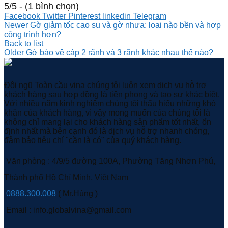
5/5 - (1 bình chọn)
Facebook
Twitter
Pinterest
linkedin
Telegram
Newer
Gờ giảm tốc cao su và gờ nhựa: loại nào bền và hợp
công trình hơn?
Back to list
Older
Gờ bảo vệ cáp 2 rãnh và 3 rãnh khác nhau thế nào?
Đội ngũ Toàn cầu vina chúng tôi luôn xem dịch vụ hỗ trợ
khách hàng sau hợp đồng là tiên phong và tạo sự khác biệt.
Với nhiều năm kinh nghiệm chúng tôi thấu hiểu những khó
khăn của khách hàng, vì vậy mong muốn của chúng tôi là
không chỉ mang lại cho khách hàng sản phẩm tốt nhất, ổn
định nhất mà bên cạnh đó là dịch vụ hỗ trợ nhanh chóng,
đảm bảo tiêu chí "cần là có" của quý khách hàng.
Văn phòng : 4/9/5 đường 100A, Phường Tăng Nhơn Phú,
Thành phố Hồ Chí Minh, Việt Nam
0888.300.008
( Mr.Hùng )
Email : info.globalvina@gmail.com