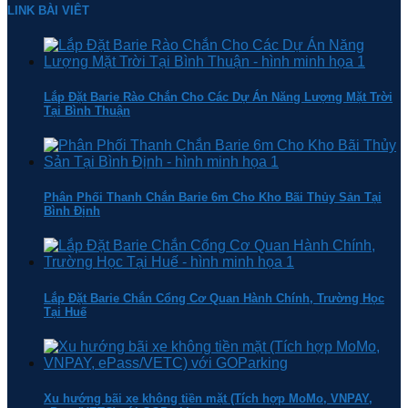
LINK BÀI VIÊT
Lắp Đặt Barie Rào Chắn Cho Các Dự Án Năng Lượng Mặt Trời
Tại Bình Thuận
Phân Phối Thanh Chắn Barie 6m Cho Kho Bãi Thủy Sản Tại
Bình Định
Lắp Đặt Barie Chắn Cổng Cơ Quan Hành Chính, Trường Học
Tại Huế
Xu hướng bãi xe không tiền mặt (Tích hợp MoMo, VNPAY,