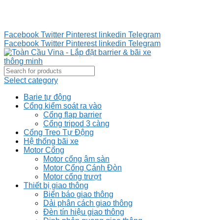
Tư vấn 24/7 - Hotline : 0888.300.008
CÔNG TY TOÀN CẦU VINA KINH CHÀO QUÝ KHÁCH
HÀNG
Facebook
Twitter
Pinterest
linkedin
Telegram
Facebook
Twitter
Pinterest
linkedin
Telegram
Select category
Barie tự động
Cổng kiểm soát ra vào
Cổng flap barrier
Cổng tripod 3 càng
Cổng Treo Tự Động
Hệ thống bãi xe
Motor Cổng
Motor cổng âm sàn
Motor Cổng Cánh Đòn
Motor cổng trượt
Thiết bị giao thông
Biển báo giao thông
Dải phân cách giao thông
Đèn tín hiệu giao thông