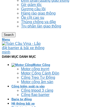
Đinh phản quang giao thông
Gờ giảm tốc
Gương cầu lồi
Hàng rào giao thông
Ốp cột cao su
Thùng chống va đập
Trụ phân làn giao thông
Search
Menu
DANH MỤC DANH MỤC
Motor Cổng
Motor cổng trượt
Motor Cổng Cánh Đòn
Cổng Treo Tự Động
Motor cổng âm sàn
Cổng kiểm soát ra vào
Cổng tripod 3 càng
Cổng flap barrier
Barie tự động
Hệ thống bãi xe