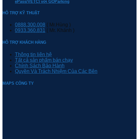
ePass/VETC) với GOParking
HỖ TRỢ KỸ THUẬT
0888.300.008
( Mr.Hùng )
0933.360.831
( Mr. Khánh )
HỖ TRỢ KHÁCH HÀNG
Thông tin liên hệ
Tất cả sản phẩm bán chạy
Chính Sách Bảo Hành
Quyền Và Trách Nhiệm Của Các Bên
MAPS CÔNG TY