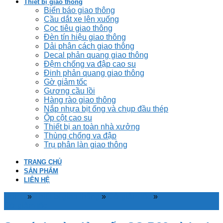
Thiết bị giao thông
Biển báo giao thông
Cầu dắt xe lên xuống
Cọc tiêu giao thông
Đèn tín hiệu giao thông
Dải phân cách giao thông
Decal phản quang giao thông
Đệm chống va đập cao su
Đinh phản quang giao thông
Gờ giảm tốc
Gương cầu lồi
Hàng rào giao thông
Nắp nhựa bịt ống và chụp đầu thép
Ốp cột cao su
Thiết bị an toàn nhà xưởng
Thùng chống va đập
Trụ phân làn giao thông
TRANG CHỦ
SẢN PHẨM
LIÊN HỆ
Home
»
Thiết bị giao thông
»
Gờ giảm tốc
»
Gờ giảm tốc