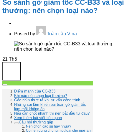
So sánh gờ giảm tốc CC-B33 và loại
thường: nên chọn loại nào?
Posted by
Toàn cầu Vina
21
Th5
Điểm mạnh của CC-B33
Khi nào nên chọn loại thường?
Góc nhìn thực tế khi tư vấn công trình
Những sai lầm khiến bài toán gờ giảm tốc
làm mãi không ổn
Nếu cần chốt nhanh thì nên bắt đầu từ đâu?
Xem thêm bài viết liên quan
Câu hỏi thường gặp
Nên chọn cao su hay nhựa?
Có nên dùng chung một loại cho mọi làn