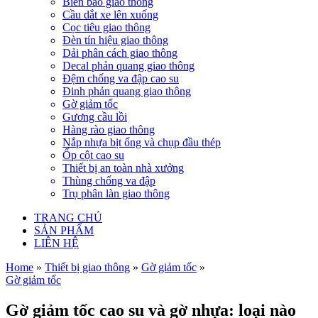
Biển báo giao thông
Cầu dắt xe lên xuống
Cọc tiêu giao thông
Đèn tín hiệu giao thông
Dải phân cách giao thông
Decal phản quang giao thông
Đệm chống va đập cao su
Đinh phản quang giao thông
Gờ giảm tốc
Gương cầu lồi
Hàng rào giao thông
Nắp nhựa bịt ống và chụp đầu thép
Ốp cột cao su
Thiết bị an toàn nhà xưởng
Thùng chống va đập
Trụ phân làn giao thông
TRANG CHỦ
SẢN PHẨM
LIÊN HỆ
Home
»
Thiết bị giao thông
»
Gờ giảm tốc
»
Gờ giảm tốc
Gờ giảm tốc cao su và gờ nhựa: loại nào