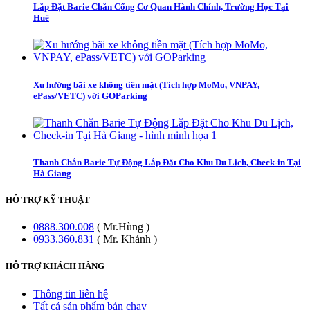
Lắp Đặt Barie Chắn Cổng Cơ Quan Hành Chính, Trường Học Tại
Huế
Xu hướng bãi xe không tiền mặt (Tích hợp MoMo, VNPAY,
ePass/VETC) với GOParking
Thanh Chắn Barie Tự Động Lắp Đặt Cho Khu Du Lịch, Check-in Tại
Hà Giang
HỖ TRỢ KỸ THUẬT
0888.300.008
( Mr.Hùng )
0933.360.831
( Mr. Khánh )
HỖ TRỢ KHÁCH HÀNG
Thông tin liên hệ
Tất cả sản phẩm bán chạy