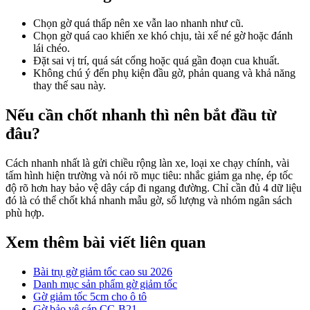
Chọn gờ quá thấp nên xe vẫn lao nhanh như cũ.
Chọn gờ quá cao khiến xe khó chịu, tài xế né gờ hoặc đánh
lái chéo.
Đặt sai vị trí, quá sát cổng hoặc quá gần đoạn cua khuất.
Không chú ý đến phụ kiện đầu gờ, phản quang và khả năng
thay thế sau này.
Nếu cần chốt nhanh thì nên bắt đầu từ
đâu?
Cách nhanh nhất là gửi chiều rộng làn xe, loại xe chạy chính, vài
tấm hình hiện trường và nói rõ mục tiêu: nhắc giảm ga nhẹ, ép tốc
độ rõ hơn hay bảo vệ dây cáp đi ngang đường. Chỉ cần đủ 4 dữ liệu
đó là có thể chốt khá nhanh mẫu gờ, số lượng và nhóm ngân sách
phù hợp.
Xem thêm bài viết liên quan
Bài trụ gờ giảm tốc cao su 2026
Danh mục sản phẩm gờ giảm tốc
Gờ giảm tốc 5cm cho ô tô
Gờ bảo vệ cáp CC-B21