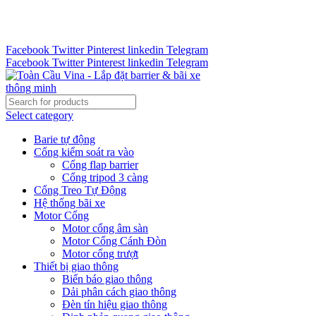
Tư vấn 24/7 - Hotline : 0888.300.008
CÔNG TY TOÀN CẦU VINA KINH CHÀO QUÝ KHÁCH
HÀNG
Facebook
Twitter
Pinterest
linkedin
Telegram
Facebook
Twitter
Pinterest
linkedin
Telegram
Select category
Barie tự động
Cổng kiểm soát ra vào
Cổng flap barrier
Cổng tripod 3 càng
Cổng Treo Tự Động
Hệ thống bãi xe
Motor Cổng
Motor cổng âm sàn
Motor Cổng Cánh Đòn
Motor cổng trượt
Thiết bị giao thông
Biển báo giao thông
Dải phân cách giao thông
Đèn tín hiệu giao thông