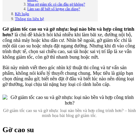
Mua gờ giảm tốc có cần đầu gờ không?
Làm sao để biết số lượng cần dùng?
Kết luận
Thông tin liên hệ
Gờ giảm tốc cao su và gờ nhựa: loại nào bền và hợp công trình
hơn?
là chủ đề khách hỏi khá nhiều khi làm bãi xe, đường nội bộ,
cổng nhà máy hoặc khu dân cư. Nhìn bề ngoài, gờ giảm tốc chỉ là
một dải cao su hoặc nhựa đặt ngang đường. Nhưng khi đi vào công
trình thực tế, chọn sai chiều cao, sai tải hoặc sai vị trí lắp là xe vẫn
không giảm tốc, còn gờ thì nhanh bung hoặc nứt.
Bài này mình viết theo góc nhìn kỹ thuật thi công và tư vấn sản
phẩm, không nói kiểu lý thuyết chung chung. Mục tiêu là giúp bạn
chọn đúng mẫu gờ, biết nên đặt ở đâu và biết lúc nào nên dùng loại
gờ thường, loại chịu tải nặng hay loại có rãnh luồn cáp.
Gờ giảm tốc cao su và gờ nhựa: loại nào bền và hợp công trình hơn? – hình
minh họa bài blog gờ giảm tốc.
Gờ cao su