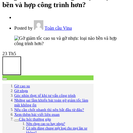
bền và hợp công trình hơn?
Posted by
Toàn cầu Vina
23
Th5
Gờ cao su
Gờ nhựa
Góc nhìn thực tế khi tư vấn công trình
Những sai lầm khiến bài toán gờ giảm tốc làm
mãi không ổn
Nếu cần chốt nhanh thì nên bắt đầu từ đâu?
Xem thêm bài viết liên quan
Câu hỏi thường gặp
Nên chọn cao su hay nhựa?
Có nên dùng chung một loại cho mọi làn xe
không?