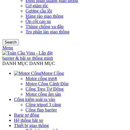
Đinh phản quang giao thông
Gờ giảm tốc
Gương cầu lồi
Hàng rào giao thông
Ốp cột cao su
Thùng chống va đập
Trụ phân làn giao thông
Search
Menu
DANH MỤC DANH MỤC
Motor Cổng
Motor cổng trượt
Motor Cổng Cánh Đòn
Cổng Treo Tự Động
Motor cổng âm sàn
Cổng kiểm soát ra vào
Cổng tripod 3 càng
Cổng flap barrier
Barie tự động
Hệ thống bãi xe
Thiết bị giao thông