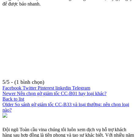
để được báo nhanh.
5/5 - (1 bình chọn)
Facebook
Twitter
Pinterest
linkedin
Telegram
Newer
Nên chọn gờ giảm tốc CC-B01 hay loại khác?
Back to list
Older
So sánh gờ giảm tốc CC-B33 và loại thường: nên chọn loại
nào?
Đội ngũ Toàn cầu vina chúng tôi luôn xem dịch vụ hỗ trợ khách
hàng sau hợp đồng là tiên phong và tạo sự khác biệt. Với nhiều năm