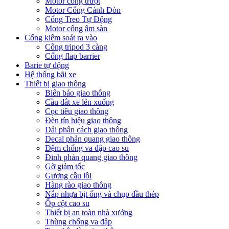
Motor cổng trượt
Motor Cổng Cánh Đòn
Cổng Treo Tự Động
Motor cổng âm sàn
Cổng kiểm soát ra vào
Cổng tripod 3 càng
Cổng flap barrier
Barie tự động
Hệ thống bãi xe
Thiết bị giao thông
Biển báo giao thông
Cầu dắt xe lên xuống
Cọc tiêu giao thông
Đèn tín hiệu giao thông
Dải phân cách giao thông
Decal phản quang giao thông
Đệm chống va đập cao su
Đinh phản quang giao thông
Gờ giảm tốc
Gương cầu lồi
Hàng rào giao thông
Nắp nhựa bịt ống và chụp đầu thép
Ốp cột cao su
Thiết bị an toàn nhà xưởng
Thùng chống va đập