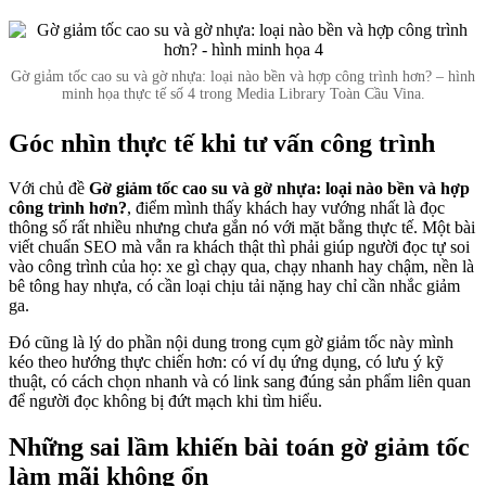
Gờ giảm tốc cao su và gờ nhựa: loại nào bền và hợp công trình hơn? – hình
minh họa thực tế số 4 trong Media Library Toàn Cầu Vina.
Góc nhìn thực tế khi tư vấn công trình
Với chủ đề
Gờ giảm tốc cao su và gờ nhựa: loại nào bền và hợp
công trình hơn?
, điểm mình thấy khách hay vướng nhất là đọc
thông số rất nhiều nhưng chưa gắn nó với mặt bằng thực tế. Một bài
viết chuẩn SEO mà vẫn ra khách thật thì phải giúp người đọc tự soi
vào công trình của họ: xe gì chạy qua, chạy nhanh hay chậm, nền là
bê tông hay nhựa, có cần loại chịu tải nặng hay chỉ cần nhắc giảm
ga.
Đó cũng là lý do phần nội dung trong cụm gờ giảm tốc này mình
kéo theo hướng thực chiến hơn: có ví dụ ứng dụng, có lưu ý kỹ
thuật, có cách chọn nhanh và có link sang đúng sản phẩm liên quan
để người đọc không bị đứt mạch khi tìm hiểu.
Những sai lầm khiến bài toán gờ giảm tốc
làm mãi không ổn