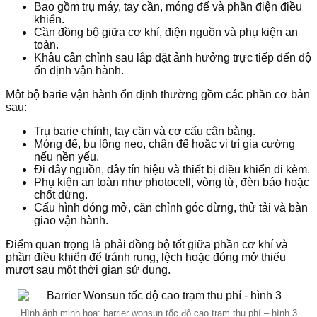
Bao gồm trụ máy, tay cần, móng đế và phần điện điều
khiển.
Cần đồng bộ giữa cơ khí, điện nguồn và phụ kiện an
toàn.
Khâu cân chỉnh sau lắp đặt ảnh hưởng trực tiếp đến độ
ổn định vận hành.
Một bộ barie vận hành ổn định thường gồm các phần cơ bản
sau:
Trụ barie chính, tay cần và cơ cấu cân bằng.
Móng đế, bu lông neo, chân đế hoặc vị trí gia cường
nếu nền yếu.
Đi dây nguồn, dây tín hiệu và thiết bị điều khiển đi kèm.
Phụ kiện an toàn như photocell, vòng từ, đèn báo hoặc
chốt dừng.
Cấu hình đóng mở, căn chỉnh góc dừng, thử tải và bàn
giao vận hành.
Điểm quan trọng là phải đồng bộ tốt giữa phần cơ khí và
phần điều khiển để tránh rung, lệch hoặc đóng mở thiếu
mượt sau một thời gian sử dụng.
Hình ảnh minh họa: barrier wonsun tốc độ cao trạm thu phí – hình 3