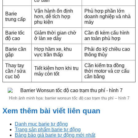
cơ bản
Vận hành ổn định
Phù hợp phần lớn
Barie
hơn, dễ tích hợp
doanh nghiệp và nhà
trung cấp
phụ kiện
máy
Barie tốc
Giảm thời gian chờ
Cần đi kèm cấu hình
độ cao
ở làn xe dày
an toàn phù hợp
Barie cần
Hợp hầm xe, khu
Phải đo kỹ chiều cao
gập
vực trần thấp
thông thủy
Thay tay
Cần kiểm tra đồng
Tiết kiệm hơn khi trụ
cần / sửa
thời motor và cơ cấu
máy còn tốt
cục bộ
cân bằng
Hình ảnh minh họa: barrier wonsun tốc độ cao trạm thu phí – hình 7
Xem thêm bài viết liên quan
Danh mục barie tự động
Trang sản phẩm barie tự động
Bảng báo giá barie tự động mới nhất