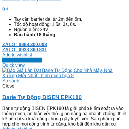
0
₫
Tay cần barrier dài từ 2m đến 6m.
Tốc độ hoạt động: 1.5s, 3s, 6s.
Nguồn điện: 24V
Bảo hành 18 tháng.
ZALO : 0888.300.008
ZALO : 0933.360.831
Add to wishlist
Thêm vào giỏ hàng
Quick view
So sánh
Close
Barie Tự Động BISEN EPK180
Barie tự động BISEN EPK180 là giải pháp kiểm soát ra vào
thông minh, an toàn với thời gian nâng hạ nhanh chóng, thiết
kế bền bỉ và khả năng chống gãy tuyệt vời. Sản phẩm phù
hợp cho mọi công trình từ cảng, kho bãi đến khu dân cư.