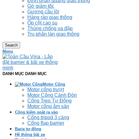
Đinh phản quang giao thông
Gờ giảm tốc
Gương cầu lồi
Hàng rào giao thông
Ốp cột cao su
Thùng chống va đập
Trụ phân làn giao thông
Search
Menu
DANH MỤC DANH MỤC
Motor Cổng
Motor cổng trượt
Motor Cổng Cánh Đòn
Cổng Treo Tự Động
Motor cổng âm sàn
Cổng kiểm soát ra vào
Cổng tripod 3 càng
Cổng flap barrier
Barie tự động
Hệ thống bãi xe