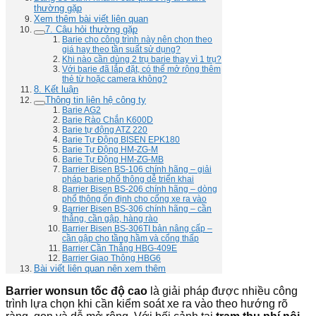
thường gặp
Xem thêm bài viết liên quan
7. Câu hỏi thường gặp
Barie cho công trình này nên chọn theo
giá hay theo tần suất sử dụng?
Khi nào cần dùng 2 trụ barie thay vì 1 trụ?
Với barie đã lắp đặt, có thể mở rộng thêm
thẻ từ hoặc camera không?
8. Kết luận
Thông tin liên hệ công ty
Barie AG2
Barie Rào Chắn K600D
Barie tự động ATZ 220
Barie Tự Động BISEN EPK180
Barie Tự Động HM-ZG-M
Barie Tự Động HM-ZG-MB
Barrier Bisen BS-106 chính hãng – giải
pháp barie phổ thông dễ triển khai
Barrier Bisen BS-206 chính hãng – dòng
phổ thông ổn định cho cổng xe ra vào
Barrier Bisen BS-306 chính hãng – cần
thẳng, cần gập, hàng rào
Barrier Bisen BS-306TI bản nâng cấp –
cần gập cho tầng hầm và cổng thấp
Barrier Cần Thẳng HBG-409E
Barrier Giao Thông HBG6
Bài viết liên quan nên xem thêm
Barrier wonsun tốc độ cao
là giải pháp được nhiều công
trình lựa chọn khi cần kiểm soát xe ra vào theo hướng rõ