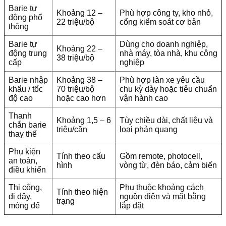
Barie tự
Khoảng 12 –
Phù hợp công ty, kho nhỏ,
động phổ
22 triệu/bộ
cổng kiểm soát cơ bản
thông
Barie tự
Dùng cho doanh nghiệp,
Khoảng 22 –
động trung
nhà máy, tòa nhà, khu công
38 triệu/bộ
cấp
nghiệp
Barie nhập
Khoảng 38 –
Phù hợp làn xe yêu cầu
khẩu / tốc
70 triệu/bộ
chu kỳ dày hoặc tiêu chuẩn
độ cao
hoặc cao hơn
vận hành cao
Thanh
Khoảng 1,5 – 6
Tùy chiều dài, chất liệu và
chắn barie
triệu/cần
loại phản quang
thay thế
Phụ kiện
Tính theo cấu
Gồm remote, photocell,
an toàn,
hình
vòng từ, đèn báo, cảm biến
điều khiển
Thi công,
Phụ thuộc khoảng cách
Tính theo hiện
đi dây,
nguồn điện và mặt bằng
trạng
móng đế
lắp đặt