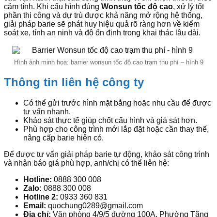
cảm tính. Khi cấu hình đúng
Wonsun tốc độ cao
, xử lý tốt
phần thi công và dự trù được khả năng mở rộng hệ thống,
giải pháp barie sẽ phát huy hiệu quả rõ ràng hơn về kiểm
soát xe, tính an ninh và độ ổn định trong khai thác lâu dài.
Hình ảnh minh họa: barrier wonsun tốc độ cao trạm thu phí – hình 9
Thông tin liên hệ công ty
Có thể gửi trước hình mặt bằng hoặc nhu cầu để được
tư vấn nhanh.
Khảo sát thực tế giúp chốt cấu hình và giá sát hơn.
Phù hợp cho công trình mới lắp đặt hoặc cần thay thế,
nâng cấp barie hiện có.
Để được tư vấn giải pháp barie tự động, khảo sát công trình
và nhận báo giá phù hợp, anh/chị có thể liên hệ:
Hotline:
0888 300 008
Zalo:
0888 300 008
Hotline 2:
0933 360 831
Email:
quochung0289@gmail.com
Địa chỉ:
Văn phòng 4/9/5 đường 100A, Phường Tăng