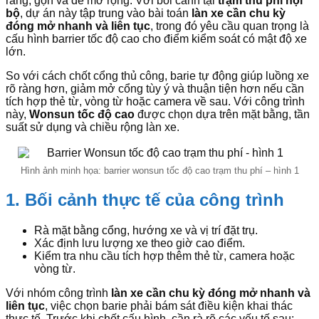
ràng, gọn và dễ mở rộng. Với bối cảnh tại
trạm thu phí nội
bộ
, dự án này tập trung vào bài toán
làn xe cần chu kỳ
đóng mở nhanh và liên tục
, trong đó yêu cầu quan trọng là
cấu hình barrier tốc độ cao cho điểm kiểm soát có mật độ xe
lớn.
So với cách chốt cổng thủ công, barie tự động giúp luồng xe
rõ ràng hơn, giảm mở cổng tùy ý và thuận tiện hơn nếu cần
tích hợp thẻ từ, vòng từ hoặc camera về sau. Với công trình
này,
Wonsun tốc độ cao
được chọn dựa trên mặt bằng, tần
suất sử dụng và chiều rộng làn xe.
Hình ảnh minh họa: barrier wonsun tốc độ cao trạm thu phí – hình 1
1. Bối cảnh thực tế của công trình
Rà mặt bằng cổng, hướng xe và vị trí đặt trụ.
Xác định lưu lượng xe theo giờ cao điểm.
Kiểm tra nhu cầu tích hợp thêm thẻ từ, camera hoặc
vòng từ.
Với nhóm công trình
làn xe cần chu kỳ đóng mở nhanh và
liên tục
, việc chọn barie phải bám sát điều kiện khai thác
thực tế. Trước khi chốt cấu hình, cần rà rõ các yếu tố sau: