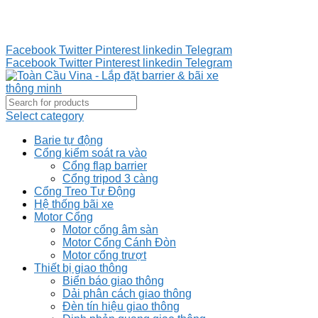
Tư vấn 24/7 - Hotline : 0888.300.008
CÔNG TY TOÀN CẦU VINA KINH CHÀO QUÝ KHÁCH
HÀNG
Facebook
Twitter
Pinterest
linkedin
Telegram
Facebook
Twitter
Pinterest
linkedin
Telegram
Select category
Barie tự động
Cổng kiểm soát ra vào
Cổng flap barrier
Cổng tripod 3 càng
Cổng Treo Tự Động
Hệ thống bãi xe
Motor Cổng
Motor cổng âm sàn
Motor Cổng Cánh Đòn
Motor cổng trượt
Thiết bị giao thông
Biển báo giao thông
Dải phân cách giao thông
Đèn tín hiệu giao thông