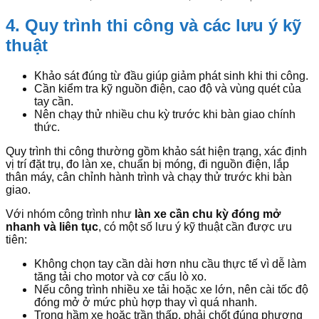
4. Quy trình thi công và các lưu ý kỹ
thuật
Khảo sát đúng từ đầu giúp giảm phát sinh khi thi công.
Cần kiểm tra kỹ nguồn điện, cao độ và vùng quét của
tay cần.
Nên chạy thử nhiều chu kỳ trước khi bàn giao chính
thức.
Quy trình thi công thường gồm khảo sát hiện trạng, xác định
vị trí đặt trụ, đo làn xe, chuẩn bị móng, đi nguồn điện, lắp
thân máy, cân chỉnh hành trình và chạy thử trước khi bàn
giao.
Với nhóm công trình như
làn xe cần chu kỳ đóng mở
nhanh và liên tục
, có một số lưu ý kỹ thuật cần được ưu
tiên:
Không chọn tay cần dài hơn nhu cầu thực tế vì dễ làm
tăng tải cho motor và cơ cấu lò xo.
Nếu công trình nhiều xe tải hoặc xe lớn, nên cài tốc độ
đóng mở ở mức phù hợp thay vì quá nhanh.
Trong hầm xe hoặc trần thấp, phải chốt đúng phương