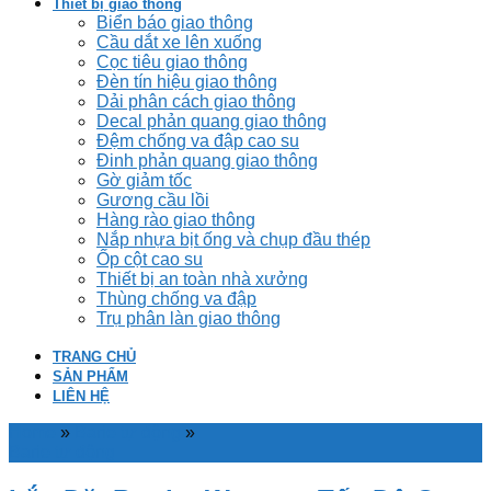
Thiết bị giao thông
Biển báo giao thông
Cầu dắt xe lên xuống
Cọc tiêu giao thông
Đèn tín hiệu giao thông
Dải phân cách giao thông
Decal phản quang giao thông
Đệm chống va đập cao su
Đinh phản quang giao thông
Gờ giảm tốc
Gương cầu lồi
Hàng rào giao thông
Nắp nhựa bịt ống và chụp đầu thép
Ốp cột cao su
Thiết bị an toàn nhà xưởng
Thùng chống va đập
Trụ phân làn giao thông
TRANG CHỦ
SẢN PHẨM
LIÊN HỆ
Home
»
Barie tự động
»
Barie tự động