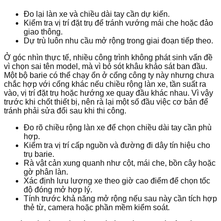
Đo lại làn xe và chiều dài tay cần dự kiến.
Kiểm tra vị trí đặt trụ để tránh vướng mái che hoặc đảo
giao thông.
Dự trù luôn nhu cầu mở rộng trong giai đoạn tiếp theo.
Ở góc nhìn thực tế, nhiều công trình không phát sinh vấn đề
vì chọn sai tên model, mà vì bỏ sót khâu khảo sát ban đầu.
Một bộ barie có thể chạy ổn ở cổng công ty này nhưng chưa
chắc hợp với cổng khác nếu chiều rộng làn xe, tần suất ra
vào, vị trí đặt trụ hoặc hướng xe quay đầu khác nhau. Vì vậy
trước khi chốt thiết bị, nên rà lại một số đầu việc cơ bản để
tránh phải sửa đổi sau khi thi công.
Đo rõ chiều rộng làn xe để chọn chiều dài tay cần phù
hợp.
Kiểm tra vị trí cấp nguồn và đường đi dây tín hiệu cho
trụ barie.
Rà vật cản xung quanh như cột, mái che, bồn cây hoặc
gờ phân làn.
Xác định lưu lượng xe theo giờ cao điểm để chọn tốc
độ đóng mở hợp lý.
Tính trước khả năng mở rộng nếu sau này cần tích hợp
thẻ từ, camera hoặc phần mềm kiểm soát.