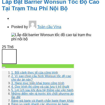
Lắp Đặt Barrier Wonsun Tốc Độ Cao
Tại Trạm Thu Phí Nội Bộ
Posted by
Toàn cầu Vina
25
Th6
1. Bối cảnh thực tế của công trình
2. Vì sao chọn cấu hình Wonsun tốc độ cao
cho dự án này?
3. Hạng mục triển khai trong công trình
4. Quy trình thi công và các lưu ý kỹ thuật
5. Lợi ích sau khi đưa hệ thống vào vận hành
Những điểm nên rà trước khi chốt phương án
lắp đặt
Bảng giá barie và thanh chắn barie tham khảo
Bảng so sánh nhanh các phương án barie