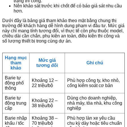
trạng thi công.
Nên khảo sát trước khi chốt để có báo giá sát nhu cầu
hơn.
Dưới đây là bảng giá tham khảo theo mặt bằng chung thị
trường để khách hàng dễ hình dung phạm vi đầu tư. Mức giá
này chỉ mang tính tương đối, vì thực tế còn phụ thuộc model,
chiều dài cần chắn, phụ kiện an toàn, điều kiện thi công và
số lượng thiết bị trong cùng dự án.
Hạng mục
Mức giá
tham
Ghi chú
tương đối
khảo
Barie tự
Khoảng 12 –
Phù hợp công ty, kho nhỏ,
động phổ
22 triệu/bộ
cổng kiểm soát cơ bản
thông
Barie tự
Dùng cho doanh nghiệp,
Khoảng 22 –
động trung
nhà máy, tòa nhà, khu công
38 triệu/bộ
cấp
nghiệp
Barie nhập
Khoảng 38 –
Phù hợp làn xe yêu cầu
khẩu / tốc
70 triệu/bộ
chu kỳ dày hoặc tiêu chuẩn