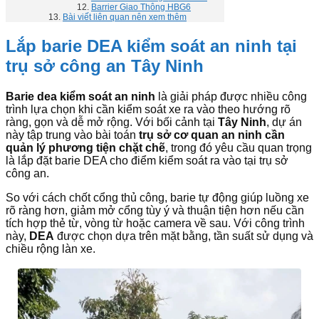
Barrier Giao Thông HBG6
Bài viết liên quan nên xem thêm
Lắp barie DEA kiểm soát an ninh tại
trụ sở công an Tây Ninh
Barie dea kiểm soát an ninh
là giải pháp được nhiều công
trình lựa chọn khi cần kiểm soát xe ra vào theo hướng rõ
ràng, gọn và dễ mở rộng. Với bối cảnh tại
Tây Ninh
, dự án
này tập trung vào bài toán
trụ sở cơ quan an ninh cần
quản lý phương tiện chặt chẽ
, trong đó yêu cầu quan trọng
là lắp đặt barie DEA cho điểm kiểm soát ra vào tại trụ sở
công an.
So với cách chốt cổng thủ công, barie tự động giúp luồng xe
rõ ràng hơn, giảm mở cổng tùy ý và thuận tiện hơn nếu cần
tích hợp thẻ từ, vòng từ hoặc camera về sau. Với công trình
này,
DEA
được chọn dựa trên mặt bằng, tần suất sử dụng và
chiều rộng làn xe.