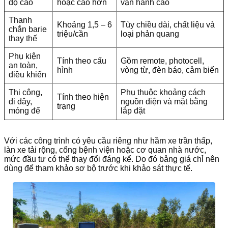
độ cao
hoặc cao hơn
vận hành cao
Thanh
Khoảng 1,5 – 6
Tùy chiều dài, chất liệu và
chắn barie
triệu/cần
loại phản quang
thay thế
Phụ kiện
Tính theo cấu
Gồm remote, photocell,
an toàn,
hình
vòng từ, đèn báo, cảm biến
điều khiển
Thi công,
Phụ thuộc khoảng cách
Tính theo hiện
đi dây,
nguồn điện và mặt bằng
trạng
móng đế
lắp đặt
Với các công trình có yêu cầu riêng như hầm xe trần thấp,
làn xe tải rộng, cổng bệnh viện hoặc cơ quan nhà nước,
mức đầu tư có thể thay đổi đáng kể. Do đó bảng giá chỉ nên
dùng để tham khảo sơ bộ trước khi khảo sát thực tế.