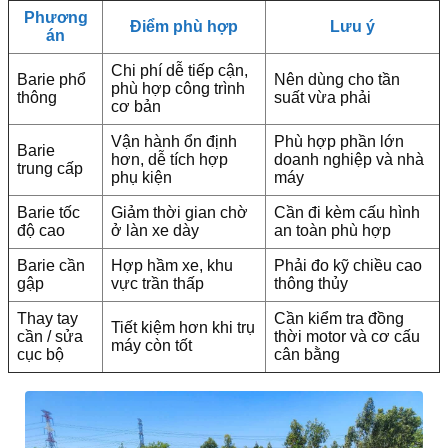
Phương
Điểm phù hợp
Lưu ý
án
Chi phí dễ tiếp cận,
Barie phổ
Nên dùng cho tần
phù hợp công trình
thông
suất vừa phải
cơ bản
Vận hành ổn định
Phù hợp phần lớn
Barie
hơn, dễ tích hợp
doanh nghiệp và nhà
trung cấp
phụ kiện
máy
Barie tốc
Giảm thời gian chờ
Cần đi kèm cấu hình
độ cao
ở làn xe dày
an toàn phù hợp
Barie cần
Hợp hầm xe, khu
Phải đo kỹ chiều cao
gập
vực trần thấp
thông thủy
Thay tay
Cần kiểm tra đồng
Tiết kiệm hơn khi trụ
cần / sửa
thời motor và cơ cấu
máy còn tốt
cục bộ
cân bằng