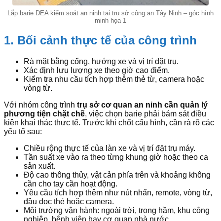
Lắp barie DEA kiểm soát an ninh tại trụ sở công an Tây Ninh – góc hình
minh họa 1
1. Bối cảnh thực tế của công trình
Rà mặt bằng cổng, hướng xe và vị trí đặt trụ.
Xác định lưu lượng xe theo giờ cao điểm.
Kiểm tra nhu cầu tích hợp thêm thẻ từ, camera hoặc
vòng từ.
Với nhóm công trình
trụ sở cơ quan an ninh cần quản lý
phương tiện chặt chẽ
, việc chọn barie phải bám sát điều
kiện khai thác thực tế. Trước khi chốt cấu hình, cần rà rõ các
yếu tố sau:
Chiều rộng thực tế của làn xe và vị trí đặt trụ máy.
Tần suất xe vào ra theo từng khung giờ hoặc theo ca
sản xuất.
Độ cao thông thủy, vật cản phía trên và khoảng không
cần cho tay cần hoạt động.
Yêu cầu tích hợp thêm như nút nhấn, remote, vòng từ,
đầu đọc thẻ hoặc camera.
Môi trường vận hành: ngoài trời, trong hầm, khu công
nghiệp, bệnh viện hay cơ quan nhà nước.