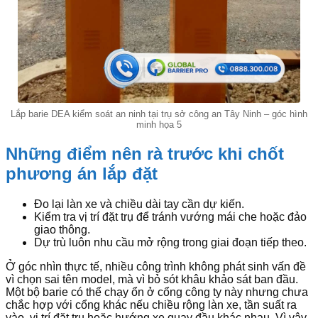
Lắp barie DEA kiểm soát an ninh tại trụ sở công an Tây Ninh – góc hình
minh họa 5
Những điểm nên rà trước khi chốt
phương án lắp đặt
Đo lại làn xe và chiều dài tay cần dự kiến.
Kiểm tra vị trí đặt trụ để tránh vướng mái che hoặc đảo
giao thông.
Dự trù luôn nhu cầu mở rộng trong giai đoạn tiếp theo.
Ở góc nhìn thực tế, nhiều công trình không phát sinh vấn đề
vì chọn sai tên model, mà vì bỏ sót khâu khảo sát ban đầu.
Một bộ barie có thể chạy ổn ở cổng công ty này nhưng chưa
chắc hợp với cổng khác nếu chiều rộng làn xe, tần suất ra
vào, vị trí đặt trụ hoặc hướng xe quay đầu khác nhau. Vì vậy