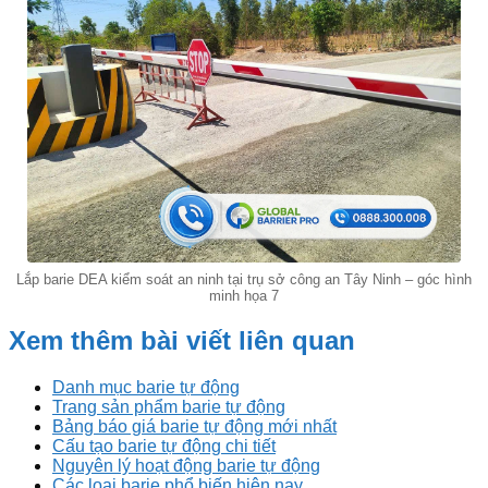
Lắp barie DEA kiểm soát an ninh tại trụ sở công an Tây Ninh – góc hình
minh họa 7
Xem thêm bài viết liên quan
Danh mục barie tự động
Trang sản phẩm barie tự động
Bảng báo giá barie tự động mới nhất
Cấu tạo barie tự động chi tiết
Nguyên lý hoạt động barie tự động
Các loại barie phổ biến hiện nay