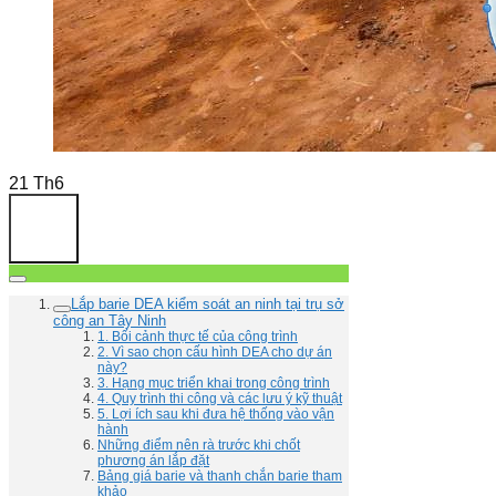
21
Th6
Lắp barie DEA kiểm soát an ninh tại trụ sở
công an Tây Ninh
1. Bối cảnh thực tế của công trình
2. Vì sao chọn cấu hình DEA cho dự án
này?
3. Hạng mục triển khai trong công trình
4. Quy trình thi công và các lưu ý kỹ thuật
5. Lợi ích sau khi đưa hệ thống vào vận
hành
Những điểm nên rà trước khi chốt
phương án lắp đặt
Bảng giá barie và thanh chắn barie tham
khảo