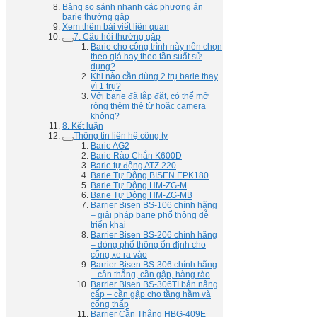
Bảng so sánh nhanh các phương án
barie thường gặp
Xem thêm bài viết liên quan
7. Câu hỏi thường gặp
Barie cho công trình này nên chọn
theo giá hay theo tần suất sử
dụng?
Khi nào cần dùng 2 trụ barie thay
vì 1 trụ?
Với barie đã lắp đặt, có thể mở
rộng thêm thẻ từ hoặc camera
không?
8. Kết luận
Thông tin liên hệ công ty
Barie AG2
Barie Rào Chắn K600D
Barie tự động ATZ 220
Barie Tự Động BISEN EPK180
Barie Tự Động HM-ZG-M
Barie Tự Động HM-ZG-MB
Barrier Bisen BS-106 chính hãng
– giải pháp barie phổ thông dễ
triển khai
Barrier Bisen BS-206 chính hãng
– dòng phổ thông ổn định cho
cổng xe ra vào
Barrier Bisen BS-306 chính hãng
– cần thẳng, cần gập, hàng rào
Barrier Bisen BS-306TI bản nâng
cấp – cần gập cho tầng hầm và
cổng thấp
Barrier Cần Thẳng HBG-409E