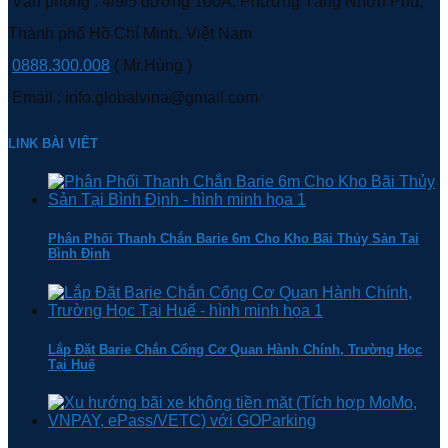
Văn phòng : 4/9/5 đường 100A, Phường Tăng Nhơn Phú,
Thành phố Hồ Chí Minh, Việt Nam
0888.300.008
( Mr.Hùng )
Email : info.globalvina@gmail.com
LINK BÀI VIÊT
Phân Phối Thanh Chắn Barie 6m Cho Kho Bãi Thủy Sản Tại
Bình Định
Lắp Đặt Barie Chắn Cổng Cơ Quan Hành Chính, Trường Học
Tại Huế