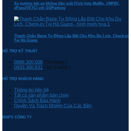
Xu hướng bãi xe không tiền mặt (Tích hợp MoMo, VNPAY,
ePass/VETC) với GOParking
Thanh Chắn Barie Tự Động Lắp Đặt Cho Khu Du Lịch, Check-in
Tại Hà Giang
HỖ TRỢ KỸ THUẬT
0888.300.008
( Mr.Hùng )
0933.360.831
( Mr. Khánh )
HỖ TRỢ KHÁCH HÀNG
Thông tin liên hệ
Tất cả sản phẩm bán chạy
Chính Sách Bảo Hành
Quyền Và Trách Nhiệm Của Các Bên
MAPS CÔNG TY