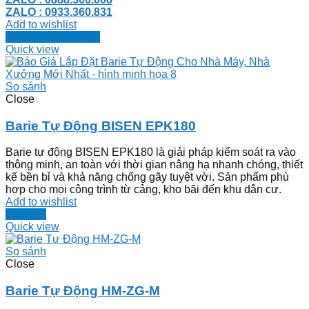
ZALO : 0933.360.831
Add to wishlist
Thêm vào giỏ hàng
Quick view
So sánh
Close
Barie Tự Động BISEN EPK180
Barie tự động BISEN EPK180 là giải pháp kiểm soát ra vào
thông minh, an toàn với thời gian nâng hạ nhanh chóng, thiết
kế bền bỉ và khả năng chống gãy tuyệt vời. Sản phẩm phù
hợp cho mọi công trình từ cảng, kho bãi đến khu dân cư.
Add to wishlist
Đọc tiếp
Quick view
So sánh
Close
Barie Tự Động HM-ZG-M