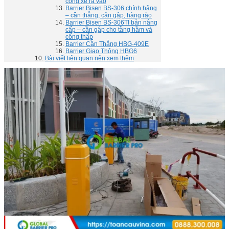
cổng xe ra vào
Barrier Bisen BS-306 chính hãng
– cần thẳng, cần gập, hàng rào
Barrier Bisen BS-306TI bản nâng
cấp – cần gập cho tầng hầm và
cổng thấp
Barrier Cần Thẳng HBG-409E
Barrier Giao Thông HBG6
Bài viết liên quan nên xem thêm