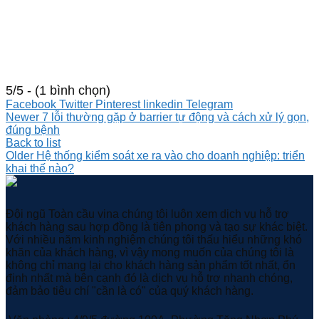
5/5 - (1 bình chọn)
Facebook
Twitter
Pinterest
linkedin
Telegram
Newer
7 lỗi thường gặp ở barrier tự động và cách xử lý gọn,
đúng bệnh
Back to list
Older
Hệ thống kiểm soát xe ra vào cho doanh nghiệp: triển
khai thế nào?
Đội ngũ Toàn cầu vina chúng tôi luôn xem dịch vụ hỗ trợ
khách hàng sau hợp đồng là tiên phong và tạo sự khác biệt.
Với nhiều năm kinh nghiệm chúng tôi thấu hiểu những khó
khăn của khách hàng, vì vậy mong muốn của chúng tôi là
không chỉ mang lại cho khách hàng sản phẩm tốt nhất, ổn
định nhất mà bên cạnh đó là dịch vụ hỗ trợ nhanh chóng,
đảm bảo tiêu chí "cần là có" của quý khách hàng.