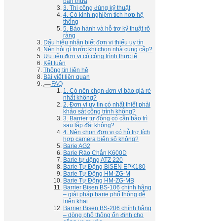
bán thừa
3. Thi công đúng kỹ thuật
4. Có kinh nghiệm tích hợp hệ
thống
5. Bảo hành và hỗ trợ kỹ thuật rõ
ràng
Dấu hiệu nhận biết đơn vị thiếu uy tín
Nên hỏi gì trước khi chọn nhà cung cấp?
Ưu tiên đơn vị có công trình thực tế
Kết luận
Thông tin liên hệ
Bài viết liên quan
FAQ
1. Có nên chọn đơn vị báo giá rẻ
nhất không?
2. Đơn vị uy tín có nhất thiết phải
khảo sát công trình không?
3. Barrier tự động có cần bảo trì
sau lắp đặt không?
4. Nên chọn đơn vị có hỗ trợ tích
hợp camera biển số không?
Barie AG2
Barie Rào Chắn K600D
Barie tự động ATZ 220
Barie Tự Động BISEN EPK180
Barie Tự Động HM-ZG-M
Barie Tự Động HM-ZG-MB
Barrier Bisen BS-106 chính hãng
– giải pháp barie phổ thông dễ
triển khai
Barrier Bisen BS-206 chính hãng
– dòng phổ thông ổn định cho