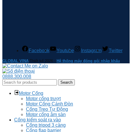
Facebook
Youtube
Instagram
Twitter
GLOBAL VINA
Thiết kế 2026 -
Hệ thống máy đóng gói nhập khẩu
0888.300.008
Search
Motor Cổng
Motor cổng trượt
Motor Cổng Cánh Đòn
Cổng Treo Tự Động
Motor cổng âm sàn
Cổng kiểm soát ra vào
Cổng tripod 3 càng
Cổng flap barrier