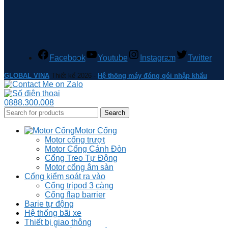
Facebook
Youtube
Instagram
Twitter
GLOBAL VINA
Thiết kế 2026 -
Hệ thống máy đóng gói nhập khẩu
0888.300.008
Search
Motor Cổng
Motor cổng trượt
Motor Cổng Cánh Đòn
Cổng Treo Tự Động
Motor cổng âm sàn
Cổng kiểm soát ra vào
Cổng tripod 3 càng
Cổng flap barrier
Barie tự động
Hệ thống bãi xe
Thiết bị giao thông