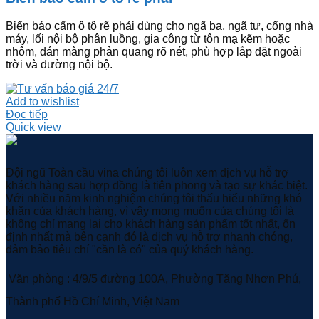
Biển báo cấm ô tô rẽ phải dùng cho ngã ba, ngã tư, cổng nhà
máy, lối nội bộ phân luồng, gia công từ tôn mạ kẽm hoặc
nhôm, dán màng phản quang rõ nét, phù hợp lắp đặt ngoài
trời và đường nội bộ.
Add to wishlist
Đọc tiếp
Quick view
Đội ngũ Toàn cầu vina chúng tôi luôn xem dịch vụ hỗ trợ
khách hàng sau hợp đồng là tiên phong và tạo sự khác biệt.
Với nhiều năm kinh nghiệm chúng tôi thấu hiểu những khó
khăn của khách hàng, vì vậy mong muốn của chúng tôi là
không chỉ mang lại cho khách hàng sản phẩm tốt nhất, ổn
định nhất mà bên cạnh đó là dịch vụ hỗ trợ nhanh chóng,
đảm bảo tiêu chí "cần là có" của quý khách hàng.
Văn phòng : 4/9/5 đường 100A, Phường Tăng Nhơn Phú,
Thành phố Hồ Chí Minh, Việt Nam