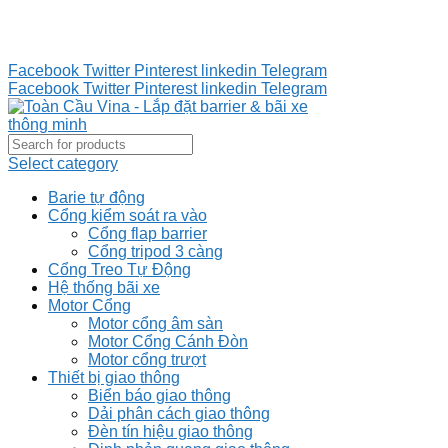
Tư vấn 24/7 - Hotline : 0888.300.008
CÔNG TY TOÀN CẦU VINA KINH CHÀO QUÝ KHÁCH
HÀNG
Facebook
Twitter
Pinterest
linkedin
Telegram
Facebook
Twitter
Pinterest
linkedin
Telegram
Select category
Barie tự động
Cổng kiểm soát ra vào
Cổng flap barrier
Cổng tripod 3 càng
Cổng Treo Tự Động
Hệ thống bãi xe
Motor Cổng
Motor cổng âm sàn
Motor Cổng Cánh Đòn
Motor cổng trượt
Thiết bị giao thông
Biển báo giao thông
Dải phân cách giao thông
Đèn tín hiệu giao thông