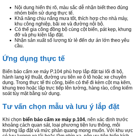
Nội dung hiển thị rõ, màu sắc dễ nhận biết theo đúng
nhóm biển sử dụng thực tế.
Khả năng chịu nắng mưa tốt, thích hợp cho nhà máy,
khu công nghiệp, bãi xe và đường nội bộ.
Có thể gia công đồng bộ cùng cột biển, pát kẹp, khung
đỡ và phụ kiện lắp đặt.
Nhận sản xuất số lượng từ lẻ đến dự án lớn theo yêu
cầu.
Ứng dụng thực tế
Biển báo cấm xe máy P.104 phù hợp lắp đặt tại lối đi bộ,
hành lang kỹ thuật, đường ưu tiên xe ô tô hoặc xe chuyên
dụng. Trong thực tế thi công, biển có thể đi kèm cột mạ kẽm,
khung treo hoặc lắp trực tiếp lên tường, hàng rào, cổng kiểm
soát tùy mặt bằng sử dụng.
Tư vấn chọn mẫu và lưu ý lắp đặt
Khi chọn
biển báo cấm xe máy p.104
, nên xác định trước
khoảng cách quan sát, loại phương tiện lưu thông, môi
trường lắp đặt và mức phản quang mong muốn. Với khu vực
có lưu lượng xe tải hoặc tầm nhìn xa, nên ưu tiên biển kích