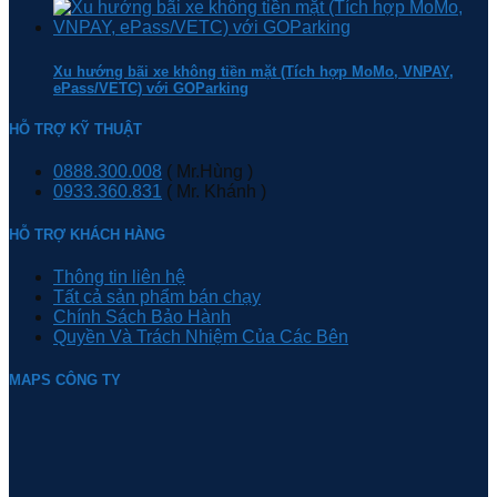
Xu hướng bãi xe không tiền mặt (Tích hợp MoMo, VNPAY,
ePass/VETC) với GOParking
HỖ TRỢ KỸ THUẬT
0888.300.008
( Mr.Hùng )
0933.360.831
( Mr. Khánh )
HỖ TRỢ KHÁCH HÀNG
Thông tin liên hệ
Tất cả sản phẩm bán chạy
Chính Sách Bảo Hành
Quyền Và Trách Nhiệm Của Các Bên
MAPS CÔNG TY