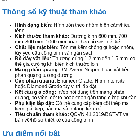
Thông số kỹ thuật tham khảo
Hình dạng biển:
Hình tròn theo nhóm biển cấm/hiệu
lệnh
Kích thước tham khảo:
Đường kính 600 mm, 700
mm, 800 mm, 1000 mm hoặc theo hồ sơ thiết kế
Chất liệu mặt biển:
Tôn mạ kẽm chống gỉ hoặc nhôm,
tùy yêu cầu công trình và ngân sách
Độ dày vật liệu:
Thường dùng 1.2 mm đến 1.5 mm; có
thể gia cường khi biển kích thước lớn
Màng phản quang:
3M, Avery, Nippon hoặc vật liệu
phản quang tương đương
Cấp phản quang:
Engineer Grade, High Intensity
hoặc Diamond Grade tùy vị trí lắp đặt
Kết cấu gia công:
In/ép nội dung trên màng phản
quang, bo viền, đột lỗ hoặc chấn gân tăng cứng khi cần
Phụ kiện lắp đặt:
Có thể cung cấp kèm cột thép mạ
kẽm, pát kẹp, bản mã và bulong liên kết
Tiêu chuẩn tham khảo:
QCVN 41:2019/BGTVT và
bản vẽ/hồ sơ thiết kế của công trình
Ưu điểm nổi bật