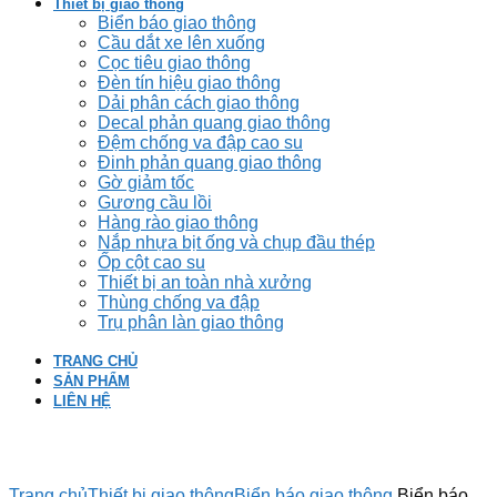
Thiết bị giao thông
Biển báo giao thông
Cầu dắt xe lên xuống
Cọc tiêu giao thông
Đèn tín hiệu giao thông
Dải phân cách giao thông
Decal phản quang giao thông
Đệm chống va đập cao su
Đinh phản quang giao thông
Gờ giảm tốc
Gương cầu lồi
Hàng rào giao thông
Nắp nhựa bịt ống và chụp đầu thép
Ốp cột cao su
Thiết bị an toàn nhà xưởng
Thùng chống va đập
Trụ phân làn giao thông
TRANG CHỦ
SẢN PHẨM
LIÊN HỆ
Click to enlarge
Trang chủ
Thiết bị giao thông
Biển báo giao thông
Biển báo