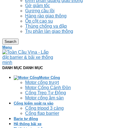
Đinh phản quang giao thông
Gờ giảm tốc
Gương cầu lồi
Hàng rào giao thông
Ốp cột cao su
Thùng chống va đập
Trụ phân làn giao thông
Search
Menu
DANH MỤC DANH MỤC
Motor Cổng
Motor cổng trượt
Motor Cổng Cánh Đòn
Cổng Treo Tự Động
Motor cổng âm sàn
Cổng kiểm soát ra vào
Cổng tripod 3 càng
Cổng flap barrier
Barie tự động
Hệ thống bãi xe