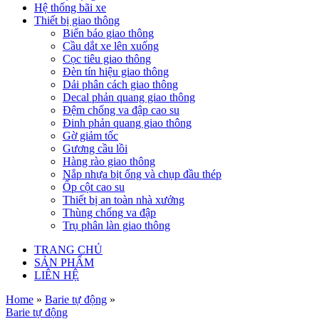
Hệ thống bãi xe
Thiết bị giao thông
Biển báo giao thông
Cầu dắt xe lên xuống
Cọc tiêu giao thông
Đèn tín hiệu giao thông
Dải phân cách giao thông
Decal phản quang giao thông
Đệm chống va đập cao su
Đinh phản quang giao thông
Gờ giảm tốc
Gương cầu lồi
Hàng rào giao thông
Nắp nhựa bịt ống và chụp đầu thép
Ốp cột cao su
Thiết bị an toàn nhà xưởng
Thùng chống va đập
Trụ phân làn giao thông
TRANG CHỦ
SẢN PHẨM
LIÊN HỆ
Home
»
Barie tự động
»
Barie tự động