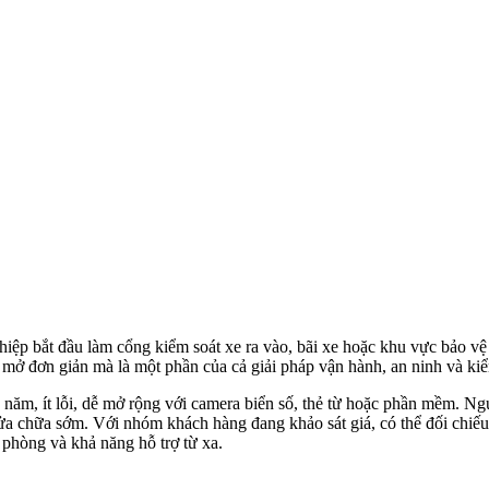
 nghiệp bắt đầu làm cổng kiểm soát xe ra vào, bãi xe hoặc khu vực bảo 
mở đơn giản mà là một phần của cả giải pháp vận hành, an ninh và kiể
ăm, ít lỗi, dễ mở rộng với camera biển số, thẻ từ hoặc phần mềm. Ngược
 sửa chữa sớm. Với nhóm khách hàng đang khảo sát giá, có thể đối chiế
ự phòng và khả năng hỗ trợ từ xa.