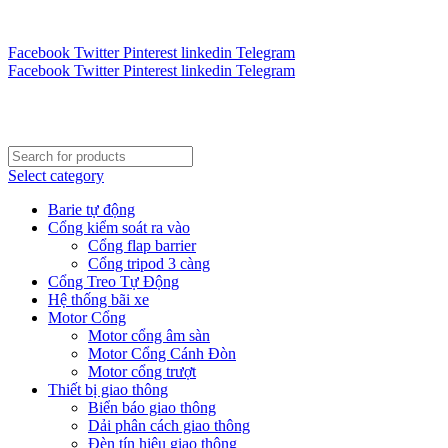
Tư vấn 24/7 - Hotline : 0888.300.008
CÔNG TY TOÀN CẦU VINA KINH CHÀO QUÝ KHÁCH H
Facebook
Twitter
Pinterest
linkedin
Telegram
Facebook
Twitter
Pinterest
linkedin
Telegram
Select category
Barie tự động
Cổng kiểm soát ra vào
Cổng flap barrier
Cổng tripod 3 càng
Cổng Treo Tự Động
Hệ thống bãi xe
Motor Cổng
Motor cổng âm sàn
Motor Cổng Cánh Đòn
Motor cổng trượt
Thiết bị giao thông
Biển báo giao thông
Dải phân cách giao thông
Đèn tín hiệu giao thông