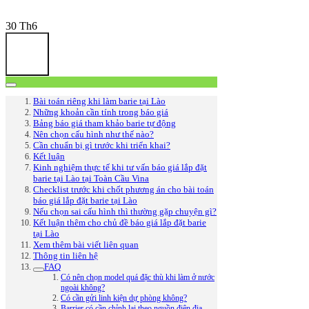
30
Th6
Bài toán riêng khi làm barie tại Lào
Những khoản cần tính trong báo giá
Bảng báo giá tham khảo barie tự động
Nên chọn cấu hình như thế nào?
Cần chuẩn bị gì trước khi triển khai?
Kết luận
Kinh nghiệm thực tế khi tư vấn báo giá lắp đặt
barie tại Lào tại Toàn Cầu Vina
Checklist trước khi chốt phương án cho bài toán
báo giá lắp đặt barie tại Lào
Nếu chọn sai cấu hình thì thường gặp chuyện gì?
Kết luận thêm cho chủ đề báo giá lắp đặt barie
tại Lào
Xem thêm bài viết liên quan
Thông tin liên hệ
FAQ
Có nên chọn model quá đặc thù khi làm ở nước
ngoài không?
Có cần gửi linh kiện dự phòng không?
Barrier có cần chỉnh lại theo nguồn điện địa