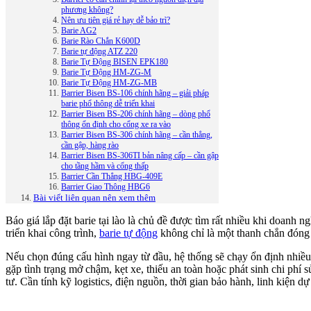
phương không?
Nên ưu tiên giá rẻ hay dễ bảo trì?
Barie AG2
Barie Rào Chắn K600D
Barie tự động ATZ 220
Barie Tự Động BISEN EPK180
Barie Tự Động HM-ZG-M
Barie Tự Động HM-ZG-MB
Barrier Bisen BS-106 chính hãng – giải pháp
barie phổ thông dễ triển khai
Barrier Bisen BS-206 chính hãng – dòng phổ
thông ổn định cho cổng xe ra vào
Barrier Bisen BS-306 chính hãng – cần thẳng,
cần gập, hàng rào
Barrier Bisen BS-306TI bản nâng cấp – cần gập
cho tầng hầm và cổng thấp
Barrier Cần Thẳng HBG-409E
Barrier Giao Thông HBG6
Bài viết liên quan nên xem thêm
Báo giá lắp đặt barie tại lào là chủ đề được tìm rất nhiều khi doanh
triển khai công trình,
barie tự động
không chỉ là một thanh chắn đóng 
Nếu chọn đúng cấu hình ngay từ đầu, hệ thống sẽ chạy ổn định nhiều n
gặp tình trạng mở chậm, kẹt xe, thiếu an toàn hoặc phát sinh chi phí
tư. Cần tính kỹ logistics, điện nguồn, thời gian bảo hành, linh kiện d