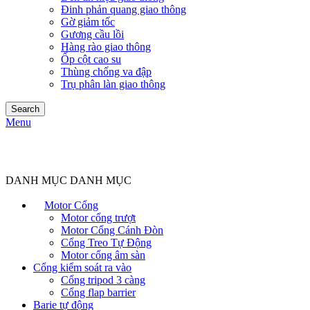
Đinh phản quang giao thông
Gờ giảm tốc
Gương cầu lồi
Hàng rào giao thông
Ốp cột cao su
Thùng chống va đập
Trụ phân làn giao thông
Search
Menu
DANH MỤC DANH MỤC
Motor Cổng
Motor cổng trượt
Motor Cổng Cánh Đòn
Cổng Treo Tự Động
Motor cổng âm sàn
Cổng kiểm soát ra vào
Cổng tripod 3 càng
Cổng flap barrier
Barie tự động