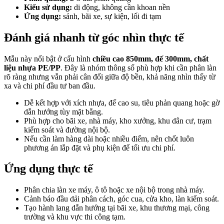
Kiểu sử dụng:
di động, không cần khoan nền
Ứng dụng:
sảnh, bãi xe, sự kiện, lối đi tạm
Đánh giá nhanh từ góc nhìn thực tế
Mẫu này nổi bật ở cấu hình
chiều cao 850mm, đế 300mm, chất
liệu nhựa PE/PP
. Đây là nhóm thông số phù hợp khi cần phân làn
rõ ràng nhưng vẫn phải cân đối giữa độ bền, khả năng nhìn thấy từ
xa và chi phí đầu tư ban đầu.
Dễ kết hợp với xích nhựa, đế cao su, tiêu phản quang hoặc gờ
dẫn hướng tùy mặt bằng.
Phù hợp cho bãi xe, nhà máy, kho xưởng, khu dân cư, trạm
kiểm soát và đường nội bộ.
Nếu cần làm hàng dài hoặc nhiều điểm, nên chốt luôn
phương án lắp đặt và phụ kiện để tối ưu chi phí.
Ứng dụng thực tế
Phân chia làn xe máy, ô tô hoặc xe nội bộ trong nhà máy.
Cảnh báo đầu dải phân cách, góc cua, cửa kho, làn kiểm soát.
Tạo hành lang dẫn hướng tại bãi xe, khu thương mại, công
trường và khu vực thi công tạm.