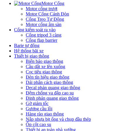
Motor Cổng
Motor cổng trượt
Motor Cổng Cánh Đòn
Cổng Treo Tự Động
Motor cổng âm sàn
Cổng kiểm soát ra vào
Cổng tripod 3 càng
Cổng flap barrier
Barie tự động
Hệ thống bãi xe
Thiết bị giao thông
Biển báo giao thông
Cầu dắt xe lên xuống
Cọc tiêu giao thông
Đèn tín hiệu giao thông
Dải phân cách giao thông
Decal phản quang giao thông
Đệm chống va đập cao su
Đinh phản quang giao thông
Gờ giảm tốc
Gương cầu lồi
Hàng rào giao thông
Nắp nhựa bịt ống và chụp đầu thép
Ốp cột cao su
Thiết bị an toàn nhà xưởng