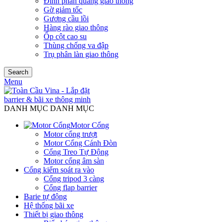
Đinh phản quang giao thông
Gờ giảm tốc
Gương cầu lồi
Hàng rào giao thông
Ốp cột cao su
Thùng chống va đập
Trụ phân làn giao thông
Search
Menu
DANH MỤC DANH MỤC
Motor Cổng
Motor cổng trượt
Motor Cổng Cánh Đòn
Cổng Treo Tự Động
Motor cổng âm sàn
Cổng kiểm soát ra vào
Cổng tripod 3 càng
Cổng flap barrier
Barie tự động
Hệ thống bãi xe
Thiết bị giao thông