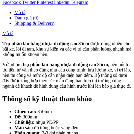
Facebook
Twitter
Pinterest
linkedin
Telegram
Mô tả
Đánh giá (0)
Shipping & Delivery
Mô tả
Trụ phân làn bằng nhựa di động cao 85cm
được dùng nhiều cho
bãi xe, lối đi tạm, khu sự kiện và các vị trí cần phân luồng nhanh mà
không muốn khoan nền.
Với nhóm
trụ phân làn bằng nhựa di động cao 85cm
, bên mình
ưu tiên tư vấn theo đúng nhu cầu công trình: lưu lượng xe, vị trí lắp,
nền thi công và mức độ cần nhận diện ban đêm. Bộ thông số dưới
đây được tổng hợp theo các mẫu đang bán trên thị trường cùng
ngành để khách dễ hình dung cấu hình trước khi lên báo giá thực tế.
Thông số kỹ thuật tham khảo
Chiều cao:
850mm
Đế:
300mm
Chất liệu:
nhựa PE/PP
Màu sắc:
đỏ trắng hoặc vàng đen
Phản quang:
2-3 dải phản quang