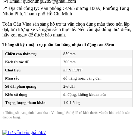
✉️ Email: quochung0289@gmail.com
📍 Địa chỉ công ty: Văn phòng : 4/9/5 đường 100A, Phường Tăng
Nhơn Phú, Thành phố Hồ Chí Minh
Toàn Cầu Vina sẵn sàng hỗ trợ tư vấn chọn đúng mẫu theo nền lắp
đặt, lưu lượng xe và ngân sách thực tế. Nếu cần giá đúng thời điểm,
hãy gọi ngay để được báo nhanh.
Thông số kỹ thuật trụ phân làn bằng nhựa di động cao 85cm
Chiều cao thân trụ
850mm
Kích thước đế
300mm
Chất liệu
nhựa PE/PP
Màu sắc
đỏ trắng hoặc vàng đen
Số dải phản quang
2-3 dải
Kiểu sử dụng
di động, không khoan nền
Trọng lượng tham khảo
1.0-1.5 kg
↑ Thông số mang tính tham khảo. Vui lòng liên hệ để có kích thước và cấu hình chính xác
theo lô hàng.