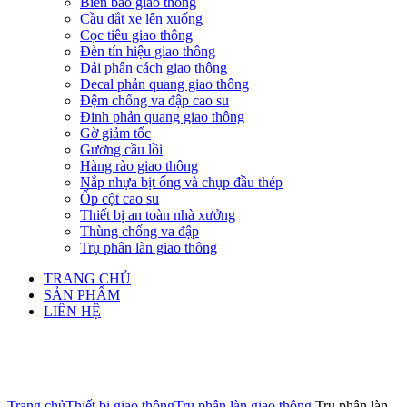
Biển báo giao thông
Cầu dắt xe lên xuống
Cọc tiêu giao thông
Đèn tín hiệu giao thông
Dải phân cách giao thông
Decal phản quang giao thông
Đệm chống va đập cao su
Đinh phản quang giao thông
Gờ giảm tốc
Gương cầu lồi
Hàng rào giao thông
Nắp nhựa bịt ống và chụp đầu thép
Ốp cột cao su
Thiết bị an toàn nhà xưởng
Thùng chống va đập
Trụ phân làn giao thông
TRANG CHỦ
SẢN PHẨM
LIÊN HỆ
Click to enlarge
Trang chủ
Thiết bị giao thông
Trụ phân làn giao thông
Trụ phân làn