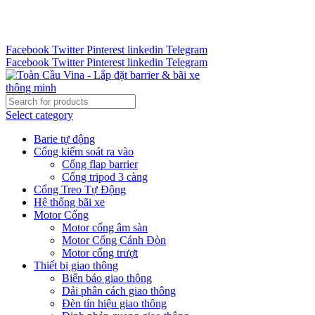
Tư vấn 24/7 - Hotline : 0888.300.008
CÔNG TY TOÀN CẦU VINA KINH CHÀO QUÝ KHÁCH
HÀNG
Facebook
Twitter
Pinterest
linkedin
Telegram
Facebook
Twitter
Pinterest
linkedin
Telegram
Select category
Barie tự động
Cổng kiểm soát ra vào
Cổng flap barrier
Cổng tripod 3 càng
Cổng Treo Tự Động
Hệ thống bãi xe
Motor Cổng
Motor cổng âm sàn
Motor Cổng Cánh Đòn
Motor cổng trượt
Thiết bị giao thông
Biển báo giao thông
Dải phân cách giao thông
Đèn tín hiệu giao thông