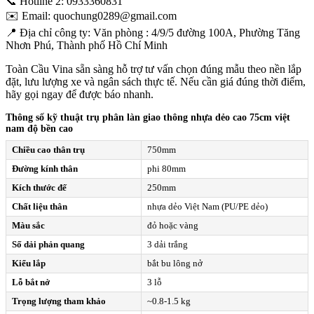
📞 Hotline 2: 0933360831
✉️ Email: quochung0289@gmail.com
📍 Địa chỉ công ty: Văn phòng : 4/9/5 đường 100A, Phường Tăng
Nhơn Phú, Thành phố Hồ Chí Minh
Toàn Cầu Vina sẵn sàng hỗ trợ tư vấn chọn đúng mẫu theo nền lắp
đặt, lưu lượng xe và ngân sách thực tế. Nếu cần giá đúng thời điểm,
hãy gọi ngay để được báo nhanh.
Thông số kỹ thuật trụ phân làn giao thông nhựa dẻo cao 75cm việt
nam độ bền cao
Chiều cao thân trụ
750mm
Đường kính thân
phi 80mm
Kích thước đế
250mm
Chất liệu thân
nhựa dẻo Việt Nam (PU/PE dẻo)
Màu sắc
đỏ hoặc vàng
Số dải phản quang
3 dải trắng
Kiểu lắp
bắt bu lông nở
Lỗ bắt nở
3 lỗ
Trọng lượng tham khảo
~0.8-1.5 kg