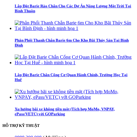
Lắp Đặt Barie Rào Chắn Cho Các Dự Án Năng Lượng Mặt Trời Tại
Bình Thuận
Phân Phối Thanh Chắn Barie 6m Cho Kho Bãi Thủy Sản Tại Bình
Định
Lắp Đặt Barie Chắn Cổng Cơ Quan Hành Chính, Trường Học Tại
Huế
Xu hướng bãi xe không tiền mặt (Tích hợp MoMo, VNPAY,
ePass/VETC) với GOParking
HỖ TRỢ KỸ THUẬT