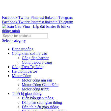
Tư vấn 24/7 - Hotline : 0888.300.008
CÔNG TY TOÀN CẦU VINA KINH CHÀO QUÝ KHÁCH
HÀNG
Facebook
Twitter
Pinterest
linkedin
Telegram
Facebook
Twitter
Pinterest
linkedin
Telegram
Select category
Barie tự động
Cổng kiểm soát ra vào
Cổng flap barrier
Cổng tripod 3 càng
Cổng Treo Tự Động
Hệ thống bãi xe
Motor Cổng
Motor cổng âm sàn
Motor Cổng Cánh Đòn
Motor cổng trượt
Thiết bị giao thông
Biển báo giao thông
Dải phân cách giao thông
Đèn tín hiệu giao thông