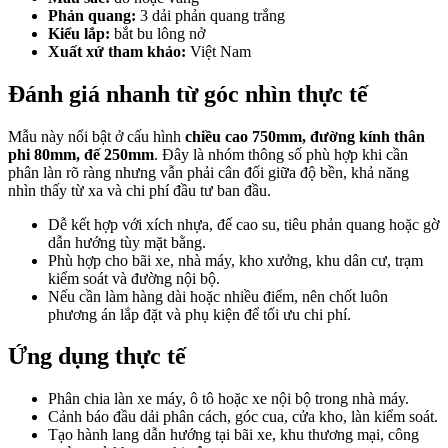
Phản quang:
3 dải phản quang trắng
Kiểu lắp:
bắt bu lông nở
Xuất xứ tham khảo:
Việt Nam
Đánh giá nhanh từ góc nhìn thực tế
Mẫu này nổi bật ở cấu hình
chiều cao 750mm, đường kính thân
phi 80mm, đế 250mm
. Đây là nhóm thông số phù hợp khi cần
phân làn rõ ràng nhưng vẫn phải cân đối giữa độ bền, khả năng
nhìn thấy từ xa và chi phí đầu tư ban đầu.
Dễ kết hợp với xích nhựa, đế cao su, tiêu phản quang hoặc gờ
dẫn hướng tùy mặt bằng.
Phù hợp cho bãi xe, nhà máy, kho xưởng, khu dân cư, trạm
kiểm soát và đường nội bộ.
Nếu cần làm hàng dài hoặc nhiều điểm, nên chốt luôn
phương án lắp đặt và phụ kiện để tối ưu chi phí.
Ứng dụng thực tế
Phân chia làn xe máy, ô tô hoặc xe nội bộ trong nhà máy.
Cảnh báo đầu dải phân cách, góc cua, cửa kho, làn kiểm soát.
Tạo hành lang dẫn hướng tại bãi xe, khu thương mại, công