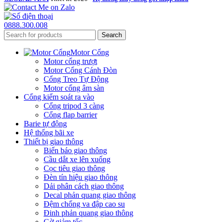
0888.300.008
Search
Motor Cổng
Motor cổng trượt
Motor Cổng Cánh Đòn
Cổng Treo Tự Động
Motor cổng âm sàn
Cổng kiểm soát ra vào
Cổng tripod 3 càng
Cổng flap barrier
Barie tự động
Hệ thống bãi xe
Thiết bị giao thông
Biển báo giao thông
Cầu dắt xe lên xuống
Cọc tiêu giao thông
Đèn tín hiệu giao thông
Dải phân cách giao thông
Decal phản quang giao thông
Đệm chống va đập cao su
Đinh phản quang giao thông
Gờ giảm tốc