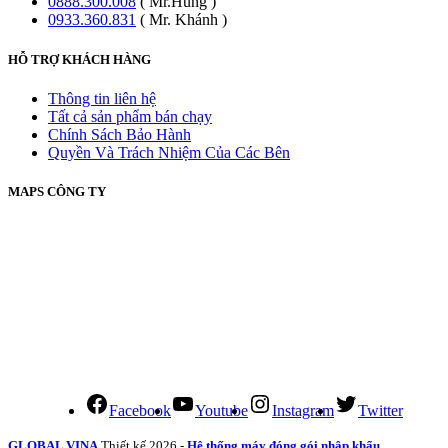
0888.300.008
( Mr.Hùng )
0933.360.831
( Mr. Khánh )
HỖ TRỢ KHÁCH HÀNG
Thông tin liên hệ
Tất cả sản phẩm bán chạy
Chính Sách Bảo Hành
Quyền Và Trách Nhiệm Của Các Bên
MAPS CÔNG TY
Facebook
Youtube
Instagram
Twitter
GLOBAL VINA
Thiết kế 2026 -
Hệ thống máy đóng gói nhập khẩu