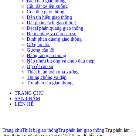
Biển báo giao thông
Cầu dắt xe lên xuống
Cọc tiêu giao thông
Đèn tín hiệu giao thông
Dải phân cách giao thông
Decal phản quang giao thông
Đệm chống va đập cao su
Đinh phản quang giao thông
Gờ giảm tốc
Gương cầu lồi
Hàng rào giao thông
Nắp nhựa bịt ống và chụp đầu thép
Ốp cột cao su
Thiết bị an toàn nhà xưởng
Thùng chống va đập
Trụ phân làn giao thông
TRANG CHỦ
SẢN PHẨM
LIÊN HỆ
Click to enlarge
Trang chủ
Thiết bị giao thông
Trụ phân làn giao thông
Trụ phân làn
giao thông nhựa dẻo cao 75cm Việt Nam độ bền cao