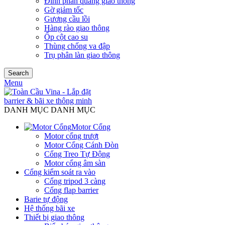
Đinh phản quang giao thông
Gờ giảm tốc
Gương cầu lồi
Hàng rào giao thông
Ốp cột cao su
Thùng chống va đập
Trụ phân làn giao thông
Search
Menu
DANH MỤC DANH MỤC
Motor Cổng
Motor cổng trượt
Motor Cổng Cánh Đòn
Cổng Treo Tự Động
Motor cổng âm sàn
Cổng kiểm soát ra vào
Cổng tripod 3 càng
Cổng flap barrier
Barie tự động
Hệ thống bãi xe
Thiết bị giao thông