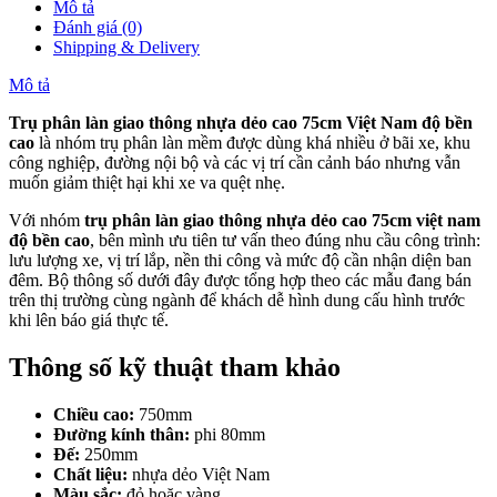
Mô tả
Đánh giá (0)
Shipping & Delivery
Mô tả
Trụ phân làn giao thông nhựa dẻo cao 75cm Việt Nam độ bền
cao
là nhóm trụ phân làn mềm được dùng khá nhiều ở bãi xe, khu
công nghiệp, đường nội bộ và các vị trí cần cảnh báo nhưng vẫn
muốn giảm thiệt hại khi xe va quệt nhẹ.
Với nhóm
trụ phân làn giao thông nhựa dẻo cao 75cm việt nam
độ bền cao
, bên mình ưu tiên tư vấn theo đúng nhu cầu công trình:
lưu lượng xe, vị trí lắp, nền thi công và mức độ cần nhận diện ban
đêm. Bộ thông số dưới đây được tổng hợp theo các mẫu đang bán
trên thị trường cùng ngành để khách dễ hình dung cấu hình trước
khi lên báo giá thực tế.
Thông số kỹ thuật tham khảo
Chiều cao:
750mm
Đường kính thân:
phi 80mm
Đế:
250mm
Chất liệu:
nhựa dẻo Việt Nam
Màu sắc:
đỏ hoặc vàng