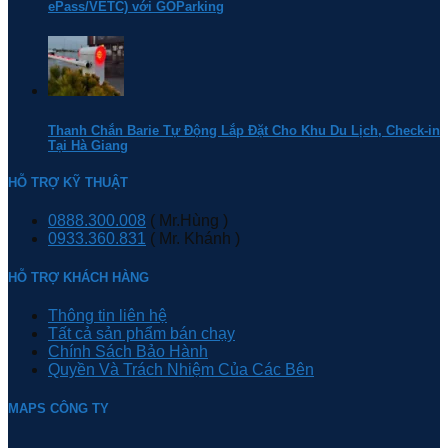
ePass/VETC) với GOParking
Thanh Chắn Barie Tự Động Lắp Đặt Cho Khu Du Lịch, Check-in
Tại Hà Giang
HỖ TRỢ KỸ THUẬT
0888.300.008
( Mr.Hùng )
0933.360.831
( Mr. Khánh )
HỖ TRỢ KHÁCH HÀNG
Thông tin liên hệ
Tất cả sản phẩm bán chạy
Chính Sách Bảo Hành
Quyền Và Trách Nhiệm Của Các Bên
MAPS CÔNG TY