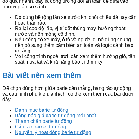
độ quá nhanh, đây là dòng tương đối an toàn để đưa vào
phương án so sánh.
Đo đúng bề rộng làn xe trước khi chốt chiều dài tay cần
hoặc thân rào.
Rà lại cao độ lắp, vị trí đặt thùng máy, hướng thoát
nước và nền móng cố định.
Nếu cổng có xe máy, ô tô và người đi bộ dùng chung,
nên bổ sung thêm cảm biến an toàn và logic cảnh báo
rõ ràng.
Với công trình ngoài trời, cần xem thêm hướng gió, tần
suất mưa tạt và khả năng bảo trì định kỳ.
Bài viết nên xem thêm
Để chọn đúng hơn giữa barie cần thẳng, hàng rào tự động
và cấu hình phụ kiện, anh/chị có thể xem thêm các bài dưới
đây:
Danh mục barie tự động
Bảng báo giá barie tự động mới nhất
Thanh chắn barie tự động
Cấu tạo barrier tự động
Nguyên lý hoạt động barie tự động