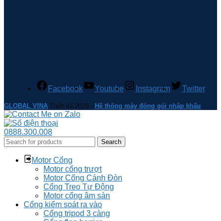
Facebook
Youtube
Instagram
Twitter
GLOBAL VINA
Thiết kế 2026 -
Hệ thống máy đóng gói nhập khẩu
0888.300.008
Search
Motor Cổng
Motor cổng trượt
Motor Cổng Cánh Đòn
Cổng Treo Tự Động
Motor cổng âm sàn
Cổng kiểm soát ra vào
Cổng tripod 3 càng