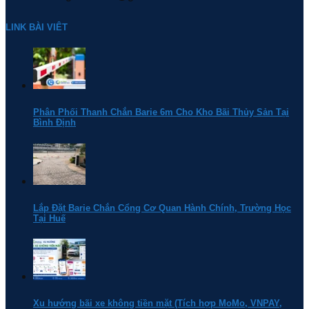
LINK BÀI VIÊT
Phân Phối Thanh Chắn Barie 6m Cho Kho Bãi Thủy Sản Tại
Bình Định
Lắp Đặt Barie Chắn Cổng Cơ Quan Hành Chính, Trường Học
Tại Huế
Xu hướng bãi xe không tiền mặt (Tích hợp MoMo, VNPAY,