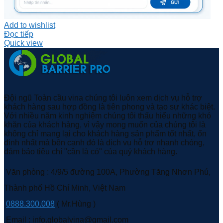
Add to wishlist
Đọc tiếp
Quick view
Đội ngũ Toàn cầu vina chúng tôi luôn xem dịch vụ hỗ trợ
khách hàng sau hợp đồng là tiên phong và tạo sự khác biệt.
Với nhiều năm kinh nghiệm chúng tôi thấu hiểu những khó
khăn của khách hàng, vì vậy mong muốn của chúng tôi là
không chỉ mang lại cho khách hàng sản phẩm tốt nhất, ổn
định nhất mà bên cạnh đó là dịch vụ hỗ trợ nhanh chóng,
đảm bảo tiêu chí "cần là có" của quý khách hàng.
Văn phòng : 4/9/5 đường 100A, Phường Tăng Nhơn Phú,
Thành phố Hồ Chí Minh, Việt Nam
0888.300.008
( Mr.Hùng )
Email : info.globalvina@gmail.com