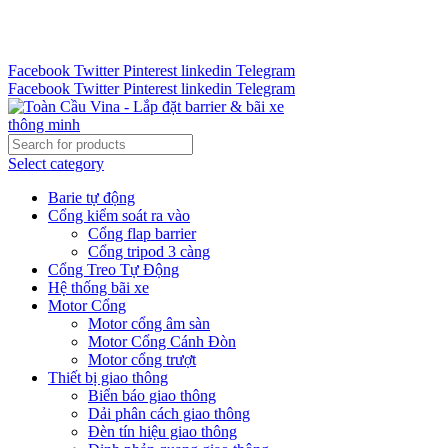
Tư vấn 24/7 - Hotline : 0888.300.008
CÔNG TY TOÀN CẦU VINA KINH CHÀO QUÝ KHÁCH
HÀNG
Facebook
Twitter
Pinterest
linkedin
Telegram
Facebook
Twitter
Pinterest
linkedin
Telegram
Select category
Barie tự động
Cổng kiểm soát ra vào
Cổng flap barrier
Cổng tripod 3 càng
Cổng Treo Tự Động
Hệ thống bãi xe
Motor Cổng
Motor cổng âm sàn
Motor Cổng Cánh Đòn
Motor cổng trượt
Thiết bị giao thông
Biển báo giao thông
Dải phân cách giao thông
Đèn tín hiệu giao thông