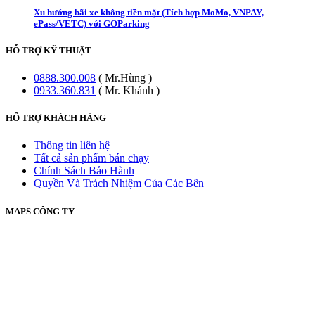
Xu hướng bãi xe không tiền mặt (Tích hợp MoMo, VNPAY,
ePass/VETC) với GOParking
HỖ TRỢ KỸ THUẬT
0888.300.008
( Mr.Hùng )
0933.360.831
( Mr. Khánh )
HỖ TRỢ KHÁCH HÀNG
Thông tin liên hệ
Tất cả sản phẩm bán chạy
Chính Sách Bảo Hành
Quyền Và Trách Nhiệm Của Các Bên
MAPS CÔNG TY