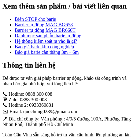
Xem thêm sản phẩm / bài viết liên quan
Biển STOP cho barie
Barrier tự động MAG BG658
Barrier tự động MAG BR660T
Danh mục sản phẩm barie tự động
Hệ thống kiểm soát ra vào là gì?
Báo giá barie khu công nghiệp
Báo giá barie cần thẳng 3m – 6m
Thông tin liên hệ
Để được tư vấn giải pháp barrier tự động, khảo sát công trình và
nhận báo giá phù hợp, vui lòng liên hệ:
📞 Hotline: 0888 300 008
💬 Zalo: 0888 300 008
📞 Hotline 2: 0933360831
✉️ Email: quochung0289@gmail.com
📍 Địa chỉ công ty: Văn phòng : 4/9/5 đường 100A, Phường Tăng
Nhơn Phú, Thành phố Hồ Chí Minh
Toàn Cầu Vina sẵn sàng hỗ trợ tư vấn cấu hình, lên phương án làn