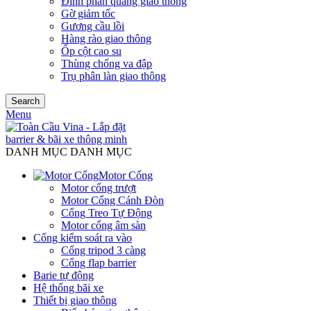
Đinh phản quang giao thông
Gờ giảm tốc
Gương cầu lồi
Hàng rào giao thông
Ốp cột cao su
Thùng chống va đập
Trụ phân làn giao thông
Search
Menu
DANH MỤC DANH MỤC
Motor Cổng
Motor cổng trượt
Motor Cổng Cánh Đòn
Cổng Treo Tự Động
Motor cổng âm sàn
Cổng kiểm soát ra vào
Cổng tripod 3 càng
Cổng flap barrier
Barie tự động
Hệ thống bãi xe
Thiết bị giao thông