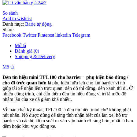
So sánh
Add to wishlist
Danh mục:
Barie tự động
Share
Facebook
Twitter
Pinterest
linkedin
Telegram
Mô tả
Đánh giá (0)
Shipping & Delivery
Mô tả
Đèn tín hiệu mini TFL100 cho barrier – phụ kiện báo dừng /
cho đi trực quan hơn
là phụ kiện hữu ích cho làn barrier vì nó
giúp tài xế nhận lệnh trực quan: đèn đỏ thì dừng, đèn xanh thì đi. Ở
nhiều công trình, chỉ cần thêm đèn tín hiệu đúng vị trí là mức độ
nhầm lẫn của xe đã giảm khá nhiều.
Về bản chất kỹ thuật, TFL100 là đèn tín hiệu mini chứ không phải
nút nhấn. Nó được dùng để tăng tính nhận biết của làn xe, hỗ trợ
barrier và các hệ kiểm soát ra vào vận hành rõ ràng hơn, nhất là ban
đêm hoặc khu vực đông xe.