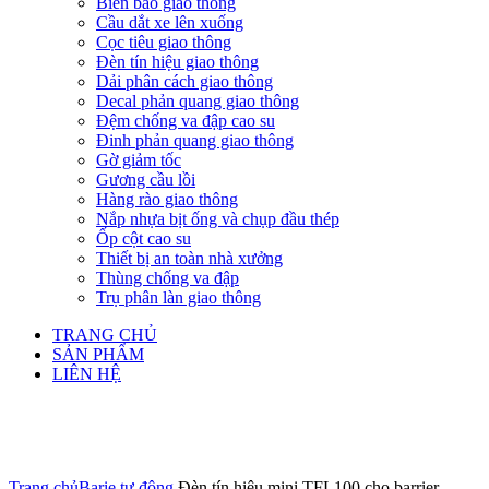
Biển báo giao thông
Cầu dắt xe lên xuống
Cọc tiêu giao thông
Đèn tín hiệu giao thông
Dải phân cách giao thông
Decal phản quang giao thông
Đệm chống va đập cao su
Đinh phản quang giao thông
Gờ giảm tốc
Gương cầu lồi
Hàng rào giao thông
Nắp nhựa bịt ống và chụp đầu thép
Ốp cột cao su
Thiết bị an toàn nhà xưởng
Thùng chống va đập
Trụ phân làn giao thông
TRANG CHỦ
SẢN PHẨM
LIÊN HỆ
Click to enlarge
Trang chủ
Barie tự động
Đèn tín hiệu mini TFL100 cho barrier –