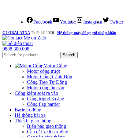
Facebook
Youtube
Instagram
Twitter
GLOBAL VINA
Thiết kế 2026 -
Hệ thống máy đóng gói nhập khẩu
0888.300.008
Search
Motor Cổng
Motor cổng trượt
Motor Cổng Cánh Đòn
Cổng Treo Tự Động
Motor cổng âm sàn
Cổng kiểm soát ra vào
Cổng tripod 3 càng
Cổng flap barrier
Barie tự động
Hệ thống bãi xe
Thiết bị giao thông
Biển báo giao thông
Cầu dắt xe lên xuống