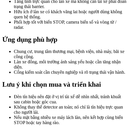
Tăng tính trực quan cho làn xe mà không cần tài xế phải đoán
trạng thái barrier.
Hữu ích ở làn xe có khách vãng lai hoặc người dùng không
quen hệ thống.
Phối hợp tốt với biển STOP, camera biển số và vòng từ /
radar.
Ứng dụng phù hợp
Chung cư, trung tâm thương mại, bệnh viện, nhà máy, bãi xe
công cộng.
Làn xe đông, môi trường ánh sáng yếu hoặc cần tăng nhận
diện.
Cổng kiểm soát cần chuyên nghiệp và rõ trạng thái vận hành.
Lưu ý khi chọn mua và triển khai
Đèn tín hiệu nên đặt ở vị trí tài xế dễ nhìn nhất, tránh khuất
sau cabin hoặc góc cua.
Không thay thế detector an toàn; nó chỉ là tín hiệu trực quan
cho người lái.
Nếu mặt bằng nhiều xe máy lách làn, nên kết hợp cùng biển
STOP hoặc tay hàng rào.