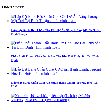
LINK BÀI VIÊT
Lắp Đặt Barie Rào Chắn Cho Các Dự Án Năng Lượng Mặt Trời Tại
Bình Thuận
Phân Phối Thanh Chắn Barie 6m Cho Kho Bãi Thủy Sản Tại Bình
Định
Lắp Đặt Barie Chắn Cổng Cơ Quan Hành Chính, Trường Học Tại
Huế