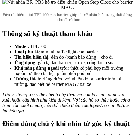
Đèn tín hiệu mini TFL100 cho barrier giúp tài xế nhận biết trạng thái dừng
– cho đi rõ hơn.
Thông số kỹ thuật tham khảo
Model:
TFL100
Loại phụ kiện:
mini traffic light cho barrier
Tín hiệu hiển thị:
đèn đỏ / xanh báo dừng – cho đi
Ứng dụng:
gắn tại làn barrier, bãi xe, cổng kiểm soát
Khả năng dùng ngoài trời:
thiết kế phù hợp môi trường
ngoài trời theo tài liệu phân phối phổ biến
Tương thích:
dùng được với nhiều dòng barrier trên thị
trường, đặc biệt hệ barrier MAG / bãi xe
Lưu ý: thông số có thể chênh nhẹ theo version tay cần, năm sản
xuất hoặc cấu hình phụ kiện đi kèm. Với các hồ sơ thầu hoặc công
trình cần chốt chuẩn, nên đối chiếu thêm catalogue/version thực tế
lúc báo giá.
Điểm đáng chú ý khi nhìn từ góc kỹ thuật