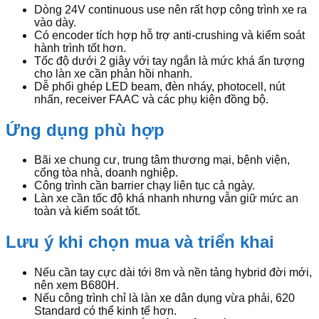
Dòng 24V continuous use nên rất hợp công trình xe ra
vào dày.
Có encoder tích hợp hỗ trợ anti-crushing và kiểm soát
hành trình tốt hơn.
Tốc độ dưới 2 giây với tay ngắn là mức khá ấn tượng
cho làn xe cần phản hồi nhanh.
Dễ phối ghép LED beam, đèn nháy, photocell, nút
nhấn, receiver FAAC và các phụ kiện đồng bộ.
Ứng dụng phù hợp
Bãi xe chung cư, trung tâm thương mại, bệnh viện,
cổng tòa nhà, doanh nghiệp.
Công trình cần barrier chạy liên tục cả ngày.
Làn xe cần tốc độ khá nhanh nhưng vẫn giữ mức an
toàn và kiểm soát tốt.
Lưu ý khi chọn mua và triển khai
Nếu cần tay cực dài tới 8m và nền tảng hybrid đời mới,
nên xem B680H.
Nếu công trình chỉ là làn xe dân dụng vừa phải, 620
Standard có thể kinh tế hơn.