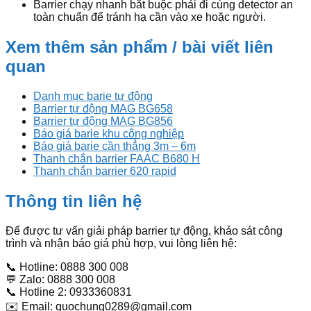
Barrier chạy nhanh bắt buộc phải đi cùng detector an
toàn chuẩn để tránh hạ cần vào xe hoặc người.
Xem thêm sản phẩm / bài viết liên
quan
Danh mục barie tự động
Barrier tự động MAG BG658
Barrier tự động MAG BG856
Báo giá barie khu công nghiệp
Báo giá barie cần thẳng 3m – 6m
Thanh chắn barrier FAAC B680 H
Thanh chắn barrier 620 rapid
Thông tin liên hệ
Để được tư vấn giải pháp barrier tự động, khảo sát công
trình và nhận báo giá phù hợp, vui lòng liên hệ:
📞 Hotline: 0888 300 008
💬 Zalo: 0888 300 008
📞 Hotline 2: 0933360831
✉️ Email: quochung0289@gmail.com