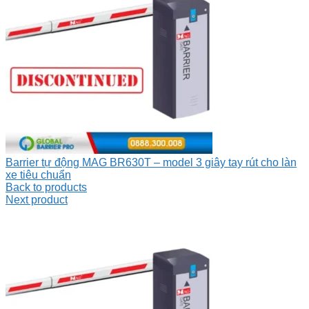
Barrier tự động MAG BR630T – model 3 giây tay rút cho làn
xe tiêu chuẩn
Back to products
Next product