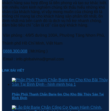
khách hàng sau hợp đồng là tiên phong và tạo sự khác biệt.
Với nhiều năm kinh nghiệm chúng tôi thấu hiểu những khó
khăn của khách hàng, vì vậy mong muốn của chúng tôi là
không chỉ mang lại cho khách hàng sản phẩm tốt nhất, ổn
định nhất mà bên cạnh đó là dịch vụ hỗ trợ nhanh chóng,
đảm bảo tiêu chí "cần là có" của quý khách hàng.
Văn phòng : 4/9/5 đường 100A, Phường Tăng Nhơn Phú,
Thành phố Hồ Chí Minh, Việt Nam
0888.300.008
( Mr.Hùng )
Email : info.globalvina@gmail.com
LINK BÀI VIÊT
Phân Phối Thanh Chắn Barie 6m Cho Kho Bãi Thủy Sản Tại
Bình Định