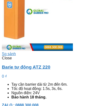
So sánh
Close
Barie tự động ATZ 220
0
₫
Tay cần barrier dài từ 2m đến 6m.
Tốc độ hoạt động: 1.5s, 3s, 6s.
Nguồn điện: 24V
Bảo hành 18 tháng.
ZALO : 0888.300.008