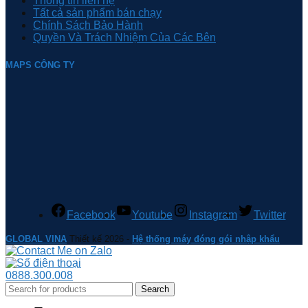
Thông tin liên hệ
Tất cả sản phẩm bán chạy
Chính Sách Bảo Hành
Quyền Và Trách Nhiệm Của Các Bên
MAPS CÔNG TY
Facebook
Youtube
Instagram
Twitter
GLOBAL VINA
Thiết kế 2026 -
Hệ thống máy đóng gói nhập khẩu
0888.300.008
Search