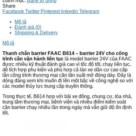
Danh mục:
Barie tự động
Share
Facebook
Twitter
Pinterest
linkedin
Telegram
Mô tả
Đánh giá (0)
Shipping & Delivery
Mô tả
Thanh chắn barrier FAAC B614 – barrier 24V cho công
trình cần vận hành liên tục
là model barrier 24V của FAAC
được nhiều kỹ thuật đánh giá cao vì tốc độ tốt, chạy liên tục,
dễ tích hợp phụ kiện và phù hợp cả làn xe dân cư cao cấp
lẫn công trình thương mại cần tần suất mở đóng dày. Đây là
dòng đáng xem khi muốn đi lên một bậc về công nghệ so với
các model thủy lực trung cấp truyền thống.
Trong thực tế, B614 hợp với bãi xe đông, chung cư, tòa nhà,
trung tâm thương mại, bệnh viện và nhiều điểm kiểm soát
cần barrier chạy nhiều lần trong ngày mà vẫn giữ độ ổn định
tốt.