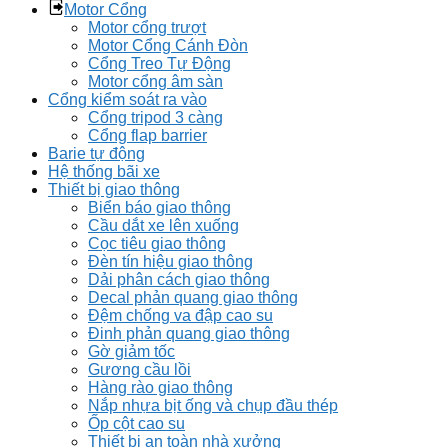
Motor Cổng
Motor cổng trượt
Motor Cổng Cánh Đòn
Cổng Treo Tự Động
Motor cổng âm sàn
Cổng kiểm soát ra vào
Cổng tripod 3 càng
Cổng flap barrier
Barie tự động
Hệ thống bãi xe
Thiết bị giao thông
Biển báo giao thông
Cầu dắt xe lên xuống
Cọc tiêu giao thông
Đèn tín hiệu giao thông
Dải phân cách giao thông
Decal phản quang giao thông
Đệm chống va đập cao su
Đinh phản quang giao thông
Gờ giảm tốc
Gương cầu lồi
Hàng rào giao thông
Nắp nhựa bịt ống và chụp đầu thép
Ốp cột cao su
Thiết bị an toàn nhà xưởng