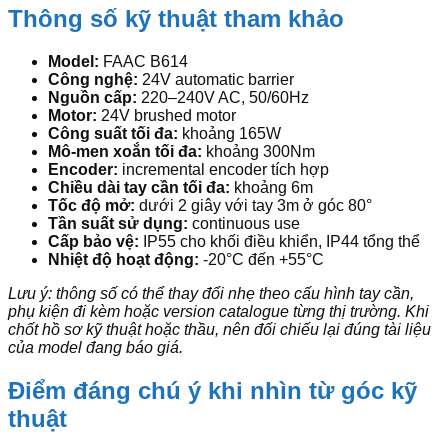
Thông số kỹ thuật tham khảo
Model:
FAAC B614
Công nghệ:
24V automatic barrier
Nguồn cấp:
220–240V AC, 50/60Hz
Motor:
24V brushed motor
Công suất tối đa:
khoảng 165W
Mô-men xoắn tối đa:
khoảng 300Nm
Encoder:
incremental encoder tích hợp
Chiều dài tay cần tối đa:
khoảng 6m
Tốc độ mở:
dưới 2 giây với tay 3m ở góc 80°
Tần suất sử dụng:
continuous use
Cấp bảo vệ:
IP55 cho khối điều khiển, IP44 tổng thể
Nhiệt độ hoạt động:
-20°C đến +55°C
Lưu ý: thông số có thể thay đổi nhẹ theo cấu hình tay cần,
phụ kiện đi kèm hoặc version catalogue từng thị trường. Khi
chốt hồ sơ kỹ thuật hoặc thầu, nên đối chiếu lại đúng tài liệu
của model đang báo giá.
Điểm đáng chú ý khi nhìn từ góc kỹ
thuật