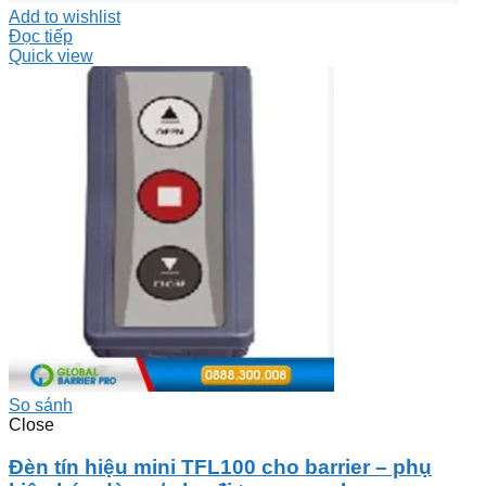
Add to wishlist
Đọc tiếp
Quick view
So sánh
Close
Đèn tín hiệu mini TFL100 cho barrier – phụ