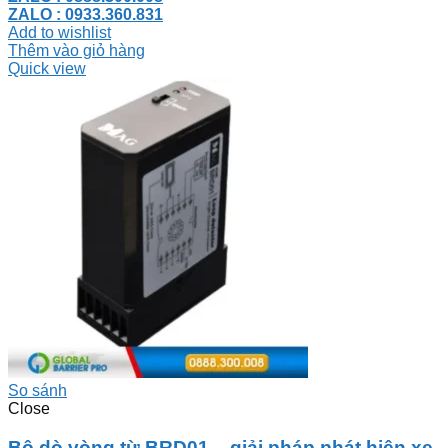
ZALO : 0933.360.831
Add to wishlist
Thêm vào giỏ hàng
Quick view
So sánh
Close
Bộ dò vòng từ BRD01 – giải pháp phát hiện xe