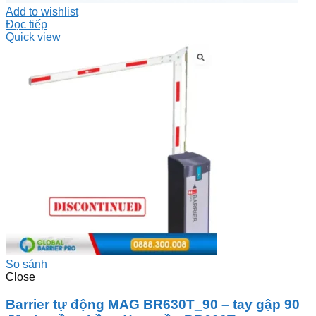
Add to wishlist
Đọc tiếp
Quick view
So sánh
Close
Barrier tự động MAG BR630T_90 – tay gập 90