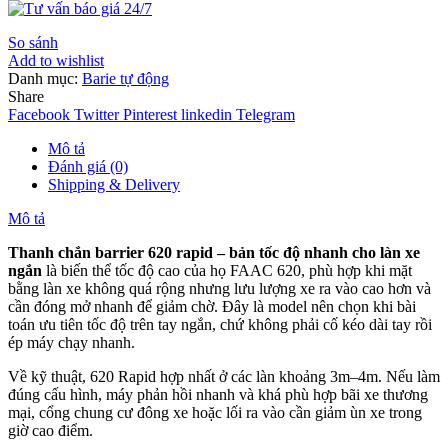
So sánh
Add to wishlist
Danh mục:
Barie tự động
Share
Facebook
Twitter
Pinterest
linkedin
Telegram
Mô tả
Đánh giá (0)
Shipping & Delivery
Mô tả
Thanh chắn barrier 620 rapid – bản tốc độ nhanh cho làn xe
ngắn
là biến thể tốc độ cao của họ FAAC 620, phù hợp khi mặt
bằng làn xe không quá rộng nhưng lưu lượng xe ra vào cao hơn và
cần đóng mở nhanh để giảm chờ. Đây là model nên chọn khi bài
toán ưu tiên tốc độ trên tay ngắn, chứ không phải cố kéo dài tay rồi
ép máy chạy nhanh.
Về kỹ thuật, 620 Rapid hợp nhất ở các làn khoảng 3m–4m. Nếu làm
đúng cấu hình, máy phản hồi nhanh và khá phù hợp bãi xe thương
mại, cổng chung cư đông xe hoặc lối ra vào cần giảm ùn xe trong
giờ cao điểm.