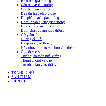
Biển báo giao thông
Cầu dắt xe lên xuống
Cọc tiêu giao thông
Đèn tín hiệu giao thông
Dải phân cách giao thông
Decal phản quang giao thông
Đệm chống va đập cao su
Đinh phản quang giao thông
Gờ giảm tốc
Gương cầu lồi
Hàng rào giao thông
Nắp nhựa bịt ống và chụp đầu thép
Ốp cột cao su
Thiết bị an toàn nhà xưởng
Thùng chống va đập
Trụ phân làn giao thông
TRANG CHỦ
SẢN PHẨM
LIÊN HỆ
Click to enlarge