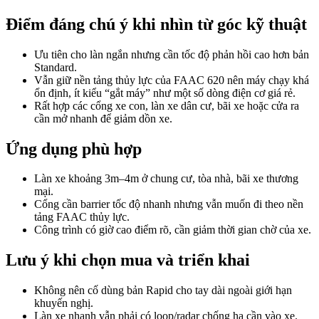
Điểm đáng chú ý khi nhìn từ góc kỹ thuật
Ưu tiên cho làn ngắn nhưng cần tốc độ phản hồi cao hơn bản
Standard.
Vẫn giữ nền tảng thủy lực của FAAC 620 nên máy chạy khá
ổn định, ít kiểu “gắt máy” như một số dòng điện cơ giá rẻ.
Rất hợp các cổng xe con, làn xe dân cư, bãi xe hoặc cửa ra
cần mở nhanh để giảm dồn xe.
Ứng dụng phù hợp
Làn xe khoảng 3m–4m ở chung cư, tòa nhà, bãi xe thương
mại.
Cổng cần barrier tốc độ nhanh nhưng vẫn muốn đi theo nền
tảng FAAC thủy lực.
Công trình có giờ cao điểm rõ, cần giảm thời gian chờ của xe.
Lưu ý khi chọn mua và triển khai
Không nên cố dùng bản Rapid cho tay dài ngoài giới hạn
khuyến nghị.
Làn xe nhanh vẫn phải có loop/radar chống hạ cần vào xe.