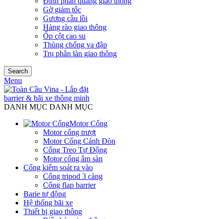
Đinh phản quang giao thông
Gờ giảm tốc
Gương cầu lồi
Hàng rào giao thông
Ốp cột cao su
Thùng chống va đập
Trụ phân làn giao thông
Search
Menu
DANH MỤC DANH MỤC
Motor Cổng
Motor cổng trượt
Motor Cổng Cánh Đòn
Cổng Treo Tự Động
Motor cổng âm sàn
Cổng kiểm soát ra vào
Cổng tripod 3 càng
Cổng flap barrier
Barie tự động
Hệ thống bãi xe
Thiết bị giao thông