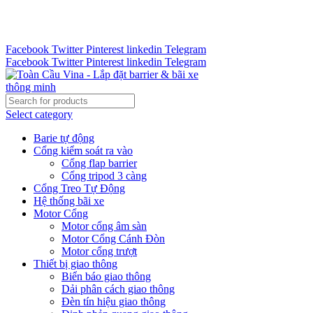
Tư vấn 24/7 - Hotline : 0888.300.008
CÔNG TY TOÀN CẦU VINA KINH CHÀO QUÝ KHÁCH
HÀNG
Facebook
Twitter
Pinterest
linkedin
Telegram
Facebook
Twitter
Pinterest
linkedin
Telegram
Select category
Barie tự động
Cổng kiểm soát ra vào
Cổng flap barrier
Cổng tripod 3 càng
Cổng Treo Tự Động
Hệ thống bãi xe
Motor Cổng
Motor cổng âm sàn
Motor Cổng Cánh Đòn
Motor cổng trượt
Thiết bị giao thông
Biển báo giao thông
Dải phân cách giao thông
Đèn tín hiệu giao thông