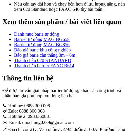
Nếu cần tay dài hơn và chạy bền hơn ở lưu lượng nặng, nên
xem 620 Standard hoặc FAAC 640 tùy bài toán.
Xem thêm sản phẩm / bài viết liên quan
Danh mục barie tự động
Barrier tự động MAG BG658
Barrier tự động MAG BG856
Báo giá barie khu công nghiệp
Báo giá barie cần thẳng 3m – 6m
Thanh chắn 620 STANDARD
Thanh chắn barrier FAAC B614
Thông tin liên hệ
Để được tư vấn giải pháp barrier tự động, khảo sát công trình và
nhận báo giá phù hợp, vui lòng liên hệ:
📞 Hotline: 0888 300 008
💬 Zalo: 0888 300 008
📞 Hotline 2: 0933360831
✉️ Email: quochung0289@gmail.com
📍 Địa chỉ công ty: Văn phòng : 4/9/5 đường 100A, Phường Tăng