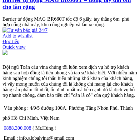
cho làn rộng
Barrier tự động MAG BR660T tốc độ 6 giây, tay thẳng 6m, phù
hợp cổng nhà máy, khu công nghiệp và làn xe rộng.
Add to wishlist
Đọc tiếp
Quick view
Đội ngũ Toàn cầu vina chúng tôi luôn xem dịch vụ hỗ trợ khách
hàng sau hợp đồng là tiên phong và tạo sự khác biệt. Với nhiều năm
kinh nghiệm chúng tôi thấu hiểu những khó khăn của khách hàng,
vì vậy mong muốn của chúng tôi là không chỉ mang lại cho khách
hàng sản phẩm tốt nhất, ổn định nhất mà bên cạnh đó là dịch vụ hỗ
trợ nhanh chóng, đảm bảo tiêu chí "cần là có" của quý khách hàng.
Văn phòng : 4/9/5 đường 100A, Phường Tăng Nhơn Phú, Thành
phố Hồ Chí Minh, Việt Nam
0888.300.008
( Mr.Hùng )
Email : info.globalvina@gmail.com