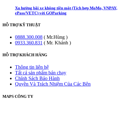
Xu hướng bãi xe không tiền mặt (Tích hợp MoMo, VNPAY,
ePass/VETC) với GOParking
HỖ TRỢ KỸ THUẬT
0888.300.008
( Mr.Hùng )
0933.360.831
( Mr. Khánh )
HỖ TRỢ KHÁCH HÀNG
Thông tin liên hệ
Tất cả sản phẩm bán chạy
Chính Sách Bảo Hành
Quyền Và Trách Nhiệm Của Các Bên
MAPS CÔNG TY