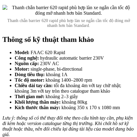
Thanh chắn barrier 620 rapid phù hợp làn xe ngắn cần tốc độ đóng mở
nhanh hơn bản Standard.
Thông số kỹ thuật tham khảo
Model:
FAAC 620 Rapid
Công nghệ:
hydraulic automatic barrier 230V
Nguồn cấp:
230V AC
Motor:
single-phase, bi-directional
Dòng tiêu thụ:
khoảng 1A
Tốc độ motor:
khoảng 1400–2800 rpm
Chiều dài tay cần:
tối đa khoảng 4m với tay chữ nhật;
khoảng 3m với tay tròn theo catalogue tham khảo
Thời gian mở:
khoảng 2–3 giây
Khối lượng thân máy:
khoảng 80kg
Kích thước thân máy:
khoảng 350 x 170 x 1080 mm
Lưu ý: thông số có thể thay đổi nhẹ theo cấu hình tay cần, phụ kiện
đi kèm hoặc version catalogue từng thị trường. Khi chốt hồ sơ kỹ
thuật hoặc thầu, nên đối chiếu lại đúng tài liệu của model đang báo
giá.