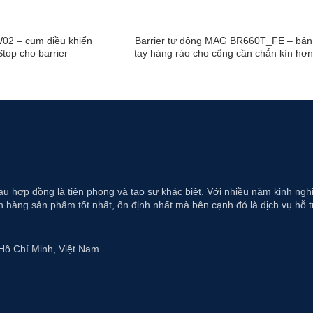
02 – cụm điều khiển
Barrier tự động MAG BR660T_FE – bản
Stop cho barrier
tay hàng rào cho cổng cần chắn kín hơn
au hợp đồng là tiên phong và tạo sự khác biệt. Với nhiều năm kinh ng
 hàng sản phẩm tốt nhất, ổn định nhất mà bên cạnh đó là dịch vụ hỗ t
Hồ Chí Minh, Việt Nam