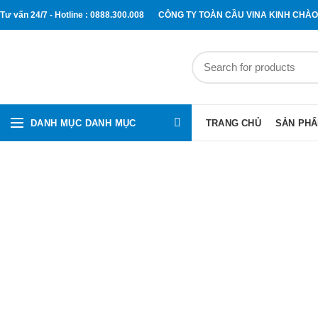
Tư vấn 24/7 - Hotline : 0888.300.008
CÔNG TY TOÀN CẦU VINA KINH CHÀ
DANH MỤC DANH MỤC
TRANG CHỦ
SẢN PH