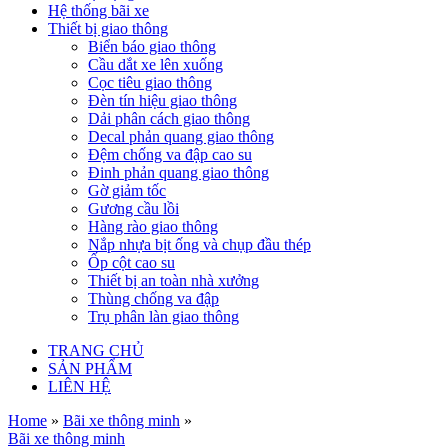
Hệ thống bãi xe
Thiết bị giao thông
Biển báo giao thông
Cầu dắt xe lên xuống
Cọc tiêu giao thông
Đèn tín hiệu giao thông
Dải phân cách giao thông
Decal phản quang giao thông
Đệm chống va đập cao su
Đinh phản quang giao thông
Gờ giảm tốc
Gương cầu lồi
Hàng rào giao thông
Nắp nhựa bịt ống và chụp đầu thép
Ốp cột cao su
Thiết bị an toàn nhà xưởng
Thùng chống va đập
Trụ phân làn giao thông
TRANG CHỦ
SẢN PHẨM
LIÊN HỆ
Home
»
Bãi xe thông minh
»
Bãi xe thông minh