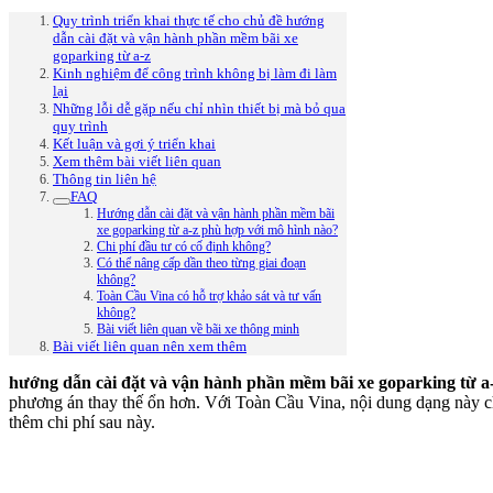
Quy trình triển khai thực tế cho chủ đề hướng
dẫn cài đặt và vận hành phần mềm bãi xe
goparking từ a-z
Kinh nghiệm để công trình không bị làm đi làm
lại
Những lỗi dễ gặp nếu chỉ nhìn thiết bị mà bỏ qua
quy trình
Kết luận và gợi ý triển khai
Xem thêm bài viết liên quan
Thông tin liên hệ
FAQ
Hướng dẫn cài đặt và vận hành phần mềm bãi
xe goparking từ a-z phù hợp với mô hình nào?
Chi phí đầu tư có cố định không?
Có thể nâng cấp dần theo từng giai đoạn
không?
Toàn Cầu Vina có hỗ trợ khảo sát và tư vấn
không?
Bài viết liên quan về bãi xe thông minh
Bài viết liên quan nên xem thêm
hướng dẫn cài đặt và vận hành phần mềm bãi xe goparking từ a
phương án thay thế ổn hơn. Với Toàn Cầu Vina, nội dung dạng này chỉ
thêm chi phí sau này.