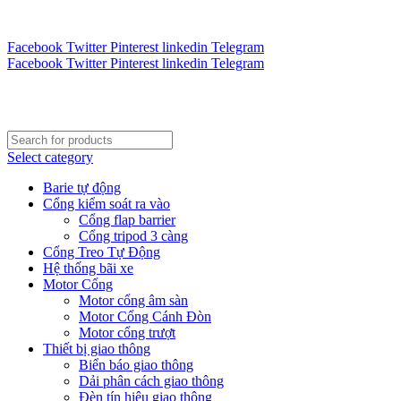
Tư vấn 24/7 - Hotline : 0888.300.008
CÔNG TY TOÀN CẦU VINA KINH CHÀO QUÝ KHÁCH H
Facebook
Twitter
Pinterest
linkedin
Telegram
Facebook
Twitter
Pinterest
linkedin
Telegram
Select category
Barie tự động
Cổng kiểm soát ra vào
Cổng flap barrier
Cổng tripod 3 càng
Cổng Treo Tự Động
Hệ thống bãi xe
Motor Cổng
Motor cổng âm sàn
Motor Cổng Cánh Đòn
Motor cổng trượt
Thiết bị giao thông
Biển báo giao thông
Dải phân cách giao thông
Đèn tín hiệu giao thông