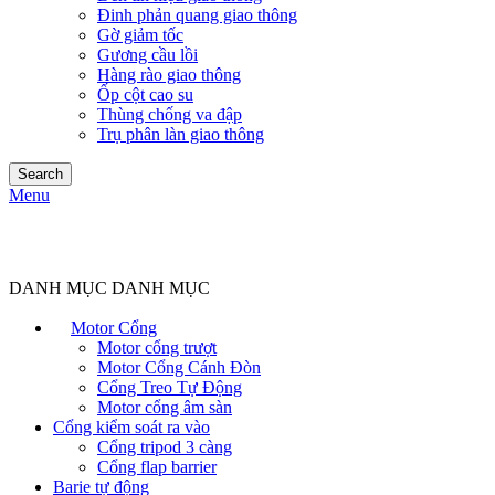
Đinh phản quang giao thông
Gờ giảm tốc
Gương cầu lồi
Hàng rào giao thông
Ốp cột cao su
Thùng chống va đập
Trụ phân làn giao thông
Search
Menu
DANH MỤC DANH MỤC
Motor Cổng
Motor cổng trượt
Motor Cổng Cánh Đòn
Cổng Treo Tự Động
Motor cổng âm sàn
Cổng kiểm soát ra vào
Cổng tripod 3 càng
Cổng flap barrier
Barie tự động