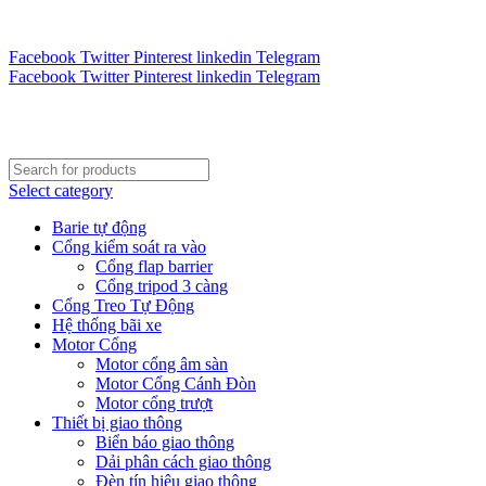
Tư vấn 24/7 - Hotline : 0888.300.008
CÔNG TY TOÀN CẦU VINA KINH CHÀO QUÝ KHÁCH H
Facebook
Twitter
Pinterest
linkedin
Telegram
Facebook
Twitter
Pinterest
linkedin
Telegram
Select category
Barie tự động
Cổng kiểm soát ra vào
Cổng flap barrier
Cổng tripod 3 càng
Cổng Treo Tự Động
Hệ thống bãi xe
Motor Cổng
Motor cổng âm sàn
Motor Cổng Cánh Đòn
Motor cổng trượt
Thiết bị giao thông
Biển báo giao thông
Dải phân cách giao thông
Đèn tín hiệu giao thông