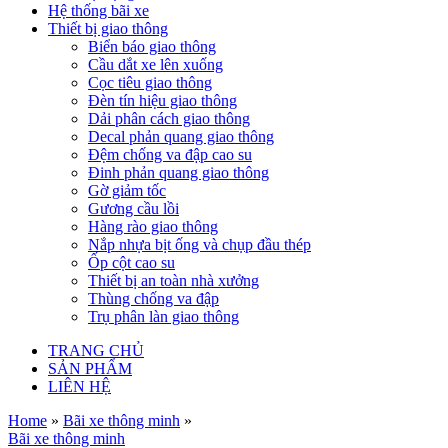
Hệ thống bãi xe
Thiết bị giao thông
Biển báo giao thông
Cầu dắt xe lên xuống
Cọc tiêu giao thông
Đèn tín hiệu giao thông
Dải phân cách giao thông
Decal phản quang giao thông
Đệm chống va đập cao su
Đinh phản quang giao thông
Gờ giảm tốc
Gương cầu lồi
Hàng rào giao thông
Nắp nhựa bịt ống và chụp đầu thép
Ốp cột cao su
Thiết bị an toàn nhà xưởng
Thùng chống va đập
Trụ phân làn giao thông
TRANG CHỦ
SẢN PHẨM
LIÊN HỆ
Home
»
Bãi xe thông minh
»
Bãi xe thông minh