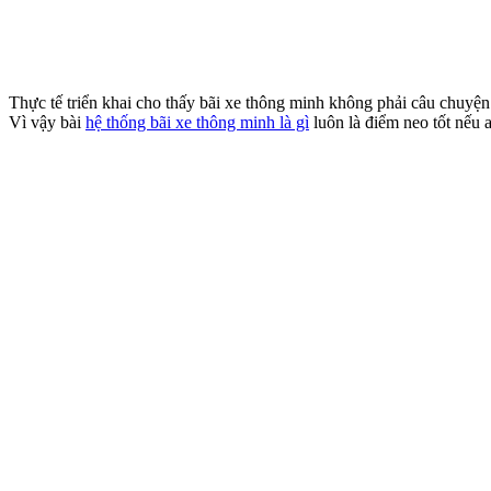
Thực tế triển khai cho thấy bãi xe thông minh không phải câu chuyện 
Vì vậy bài
hệ thống bãi xe thông minh là gì
luôn là điểm neo tốt nếu 