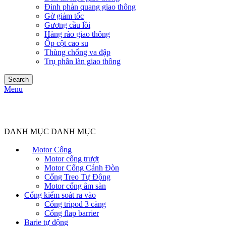
Đinh phản quang giao thông
Gờ giảm tốc
Gương cầu lồi
Hàng rào giao thông
Ốp cột cao su
Thùng chống va đập
Trụ phân làn giao thông
Search
Menu
DANH MỤC DANH MỤC
Motor Cổng
Motor cổng trượt
Motor Cổng Cánh Đòn
Cổng Treo Tự Động
Motor cổng âm sàn
Cổng kiểm soát ra vào
Cổng tripod 3 càng
Cổng flap barrier
Barie tự động