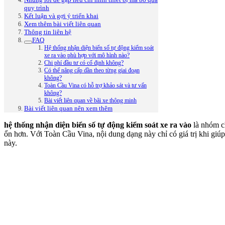
quy trình
Kết luận và gợi ý triển khai
Xem thêm bài viết liên quan
Thông tin liên hệ
FAQ
Hệ thống nhận diện biển số tự động kiểm soát
xe ra vào phù hợp với mô hình nào?
Chi phí đầu tư có cố định không?
Có thể nâng cấp dần theo từng giai đoạn
không?
Toàn Cầu Vina có hỗ trợ khảo sát và tư vấn
không?
Bài viết liên quan về bãi xe thông minh
Bài viết liên quan nên xem thêm
hệ thống nhận diện biển số tự động kiểm soát xe ra vào
là nhóm ch
ổn hơn. Với Toàn Cầu Vina, nội dung dạng này chỉ có giá trị khi giúp
này.