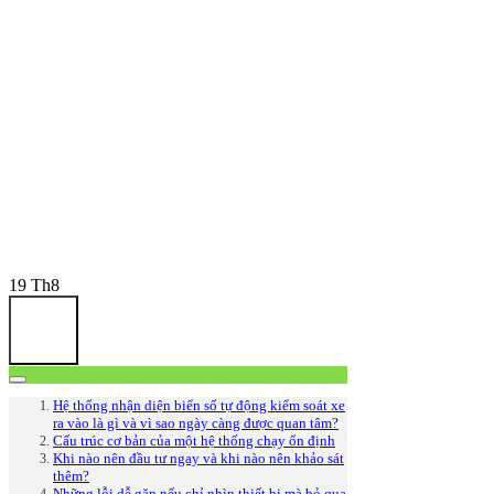
19
Th8
Hệ thống nhận diện biển số tự động kiểm soát xe
ra vào là gì và vì sao ngày càng được quan tâm?
Cấu trúc cơ bản của một hệ thống chạy ổn định
Khi nào nên đầu tư ngay và khi nào nên khảo sát
thêm?
Những lỗi dễ gặp nếu chỉ nhìn thiết bị mà bỏ qua