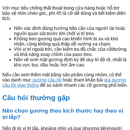
Với mục tiêu chống thất thoát trong cửa hàng hoặc hỗ trợ
bảo vệ nhìn chéo góc, phi 45 là cỡ dễ dùng và tiết kiệm diện
tích.
Nên xác định đúng hướng tiếp cận của người lái hoặc
người quan sát trước khi chốt vị trí treo.
Không treo gương quá cao khiến hình bị xa và khó
nhận, cũng không quá thấp dễ vướng va chạm.
Với vị trí ngoài trời, cần kiểm tra độ chắc của cột/tường
và khả năng xoay chỉnh của pass treo.
Nên vệ sinh mặt gương định kỳ để duy trì độ rõ, nhất là
khu vực bụi, dầu hoặc hơi ẩm cao.
Nếu cần xem thêm mặt bằng sản phẩm cùng nhóm, có thể
vào danh mục
gương cầu lồi
hoặc tham khảo bài
giá gương
cầu lồi giao thông
để so sánh nhanh các cỡ gương phổ biến.
Câu hỏi thường gặp
Nên chọn gương theo kích thước hay theo vị
trí lắp?
Nên đi từ vị trí lắp, khoảng nhìn và loại phương tiện/người