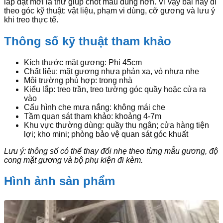
lắp đặt mới là thứ giúp chốt mẫu đúng hơn. Vì vậy bài này đi
theo góc kỹ thuật: vật liệu, phạm vi dùng, cỡ gương và lưu ý
khi treo thực tế.
Thông số kỹ thuật tham khảo
Kích thước mặt gương: Phi 45cm
Chất liệu: mặt gương nhựa phản xạ, vỏ nhựa nhẹ
Môi trường phù hợp: trong nhà
Kiểu lắp: treo trần, treo tường góc quầy hoặc cửa ra
vào
Cấu hình che mưa nắng: không mái che
Tầm quan sát tham khảo: khoảng 4-7m
Khu vực thường dùng: quầy thu ngân; cửa hàng tiện
lợi; kho mini; phòng bảo vệ quan sát góc khuất
Lưu ý: thông số có thể thay đổi nhẹ theo từng mẫu gương, độ
cong mặt gương và bộ phụ kiện đi kèm.
Hình ảnh sản phẩm