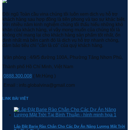
Đội ngũ Toàn cầu vina chúng tôi luôn xem dịch vụ hỗ trợ
khách hàng sau hợp đồng là tiên phong và tạo sự khác biệt.
Với nhiều năm kinh nghiệm chúng tôi thấu hiểu những khó
khăn của khách hàng, vì vậy mong muốn của chúng tôi là
không chỉ mang lại cho khách hàng sản phẩm tốt nhất, ổn
định nhất mà bên cạnh đó là dịch vụ hỗ trợ nhanh chóng,
đảm bảo tiêu chí "cần là có" của quý khách hàng.
Văn phòng : 4/9/5 đường 100A, Phường Tăng Nhơn Phú,
Thành phố Hồ Chí Minh, Việt Nam
0888.300.008
( Mr.Hùng )
Email : info.globalvina@gmail.com
LINK BÀI VIÊT
Lắp Đặt Barie Rào Chắn Cho Các Dự Án Năng Lượng Mặt Trời