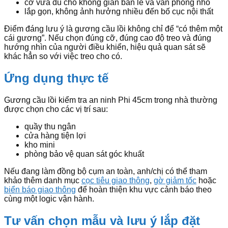
cỡ vừa đủ cho không gian bán lẻ và văn phòng nhỏ
lắp gọn, không ảnh hưởng nhiều đến bố cục nội thất
Điểm đáng lưu ý là gương cầu lồi không chỉ để “có thêm một
cái gương”. Nếu chọn đúng cỡ, đúng cao độ treo và đúng
hướng nhìn của người điều khiển, hiệu quả quan sát sẽ
khác hẳn so với việc treo cho có.
Ứng dụng thực tế
Gương cầu lồi kiểm tra an ninh Phi 45cm trong nhà thường
được chọn cho các vị trí sau:
quầy thu ngân
cửa hàng tiện lợi
kho mini
phòng bảo vệ quan sát góc khuất
Nếu đang làm đồng bộ cụm an toàn, anh/chị có thể tham
khảo thêm danh mục
cọc tiêu giao thông
,
gờ giảm tốc
hoặc
biển báo giao thông
để hoàn thiện khu vực cảnh báo theo
cùng một logic vận hành.
Tư vấn chọn mẫu và lưu ý lắp đặt