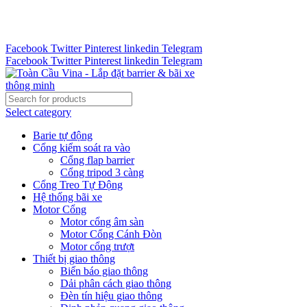
Tư vấn 24/7 - Hotline : 0888.300.008
CÔNG TY TOÀN CẦU VINA KINH CHÀO QUÝ KHÁCH
HÀNG
Facebook
Twitter
Pinterest
linkedin
Telegram
Facebook
Twitter
Pinterest
linkedin
Telegram
Select category
Barie tự động
Cổng kiểm soát ra vào
Cổng flap barrier
Cổng tripod 3 càng
Cổng Treo Tự Động
Hệ thống bãi xe
Motor Cổng
Motor cổng âm sàn
Motor Cổng Cánh Đòn
Motor cổng trượt
Thiết bị giao thông
Biển báo giao thông
Dải phân cách giao thông
Đèn tín hiệu giao thông