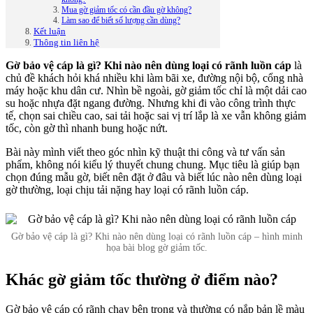
Mua gờ giảm tốc có cần đầu gờ không?
Làm sao để biết số lượng cần dùng?
Kết luận
Thông tin liên hệ
Gờ bảo vệ cáp là gì? Khi nào nên dùng loại có rãnh luồn cáp
là
chủ đề khách hỏi khá nhiều khi làm bãi xe, đường nội bộ, cổng nhà
máy hoặc khu dân cư. Nhìn bề ngoài, gờ giảm tốc chỉ là một dải cao
su hoặc nhựa đặt ngang đường. Nhưng khi đi vào công trình thực
tế, chọn sai chiều cao, sai tải hoặc sai vị trí lắp là xe vẫn không giảm
tốc, còn gờ thì nhanh bung hoặc nứt.
Bài này mình viết theo góc nhìn kỹ thuật thi công và tư vấn sản
phẩm, không nói kiểu lý thuyết chung chung. Mục tiêu là giúp bạn
chọn đúng mẫu gờ, biết nên đặt ở đâu và biết lúc nào nên dùng loại
gờ thường, loại chịu tải nặng hay loại có rãnh luồn cáp.
Gờ bảo vệ cáp là gì? Khi nào nên dùng loại có rãnh luồn cáp – hình minh
họa bài blog gờ giảm tốc.
Khác gờ giảm tốc thường ở điểm nào?
Gờ bảo vệ cáp có rãnh chạy bên trong và thường có nắp bản lề màu