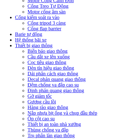
Motor Cổng Cánh Đòn
Cổng Treo Tự Động
Motor cổng âm sàn
Cổng kiểm soát ra vào
Cổng tripod 3 càng
Cổng flap barrier
Barie tự động
Hệ thống bãi xe
Thiết bị giao thông
Biển báo giao thông
Cầu dắt xe lên xuống
Cọc tiêu giao thông
Đèn tín hiệu giao thông
Dải phân cách giao thông
Decal phản quang giao thông
Đệm chống va đập cao su
Đinh phản quang giao thông
Gờ giảm tốc
Gương cầu lồi
Hàng rào giao thông
Nắp nhựa bịt ống và chụp đầu thép
Ốp cột cao su
Thiết bị an toàn nhà xưởng
Thùng chống va đập
Trụ phân làn giao thông