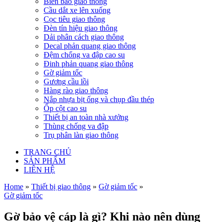
Biển báo giao thông
Cầu dắt xe lên xuống
Cọc tiêu giao thông
Đèn tín hiệu giao thông
Dải phân cách giao thông
Decal phản quang giao thông
Đệm chống va đập cao su
Đinh phản quang giao thông
Gờ giảm tốc
Gương cầu lồi
Hàng rào giao thông
Nắp nhựa bịt ống và chụp đầu thép
Ốp cột cao su
Thiết bị an toàn nhà xưởng
Thùng chống va đập
Trụ phân làn giao thông
TRANG CHỦ
SẢN PHẨM
LIÊN HỆ
Home
»
Thiết bị giao thông
»
Gờ giảm tốc
»
Gờ giảm tốc
Gờ bảo vệ cáp là gì? Khi nào nên dùng