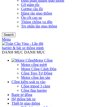
Đinh phản quang giao thông
Gờ giảm tốc
Gương cầu lồi
Hàng rào giao thông
Ốp cột cao su
Thùng chống va đập
Trụ phân làn giao thông
Search
Menu
DANH MỤC DANH MỤC
Motor Cổng
Motor cổng trượt
Motor Cổng Cánh Đòn
Cổng Treo Tự Động
Motor cổng âm sàn
Cổng kiểm soát ra vào
Cổng tripod 3 càng
Cổng flap barrier
Barie tự động
Hệ thống bãi xe
Thiết bị giao thông