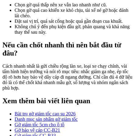
Chọn gờ quá thấp nên xe vẫn lao nhanh như cũ.
Chọn gờ quá cao khiến xe khó chịu, tài xế né gờ hoặc đánh
lái chéo.
Đặt sai vị trí, quá sát cổng hoặc quá gần đoạn cua khuất.
Không chú ý đến phụ kiện đầu gờ, phản quang và khả năng
thay thế sau này.
Nếu cần chốt nhanh thì nên bắt đầu từ
đâu?
Cách nhanh nhất là gửi chiều rộng làn xe, loại xe chạy chính, vài
tấm hình hiện trường và nói rõ mục tiêu: nhắc giảm ga nhẹ, ép tốc
độ rõ hơn hay bảo vệ dây cáp đi ngang đường. Chỉ cần đủ 4 dữ liệu
đó là có thể chốt khá nhanh mẫu gờ, số lượng và nhóm ngân sách
phù hợp.
Xem thêm bài viết liên quan
Bài trụ gờ giảm tốc cao su 2026
Danh mục sản phẩm gờ giảm tốc
Gờ giảm tốc 5cm cho ô tô
Gờ bảo vệ cáp CC-B21
Gờ giảm tốc CC-B33