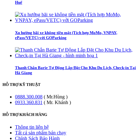
Huế
Xu hướng bãi xe không tiền mặt (Tích hợp MoMo, VNPAY,
ePass/VETC) với GOParking
Thanh Chắn Barie Tự Động Lắp Đặt Cho Khu Du Lịch, Check-in Tại
Hà Giang
HỖ TRỢ KỸ THUẬT
0888.300.008
( Mr.Hùng )
0933.360.831
( Mr. Khánh )
HỖ TRỢ KHÁCH HÀNG
Thông tin liên hệ
Tất cả sản phẩm bán chạy
Chính Sách Bảo Hành