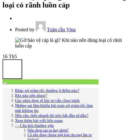
loại có rãnh luồn cáp
Posted by
Toàn cầu Vina
16
Th5
Khác gờ giảm tốc thường ở điểm nào?
Khi nào nên dùng?
Góc nhìn thực tế khi tư vấn công trình
Những sai lầm khiến bài toán gờ giảm tốc làm
mãi không ổn
Nếu cần chốt nhanh thì nên bắt đầu từ đâu?
Xem thêm bài viết liên quan
Câu hỏi thường gặp
Nên chọn cao su hay nhựa?
Có nên dùng chung một loại cho mọi làn xe
không?