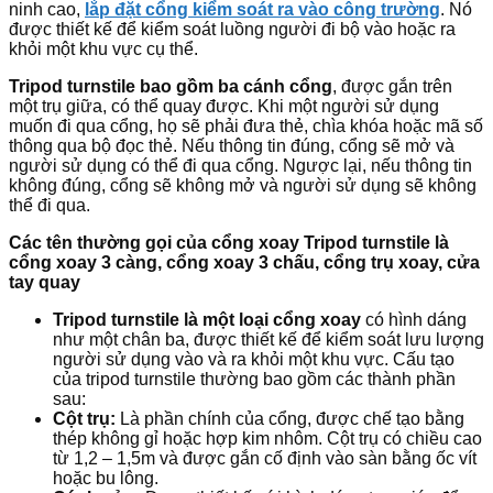
ninh cao,
lắp đặt cổng kiểm soát ra vào công trường
. Nó
được thiết kế để kiểm soát luồng người đi bộ vào hoặc ra
khỏi một khu vực cụ thể.
Tripod turnstile bao gồm ba cánh cổng
, được gắn trên
một trụ giữa, có thể quay được. Khi một người sử dụng
muốn đi qua cổng, họ sẽ phải đưa thẻ, chìa khóa hoặc mã số
thông qua bộ đọc thẻ. Nếu thông tin đúng, cổng sẽ mở và
người sử dụng có thể đi qua cổng. Ngược lại, nếu thông tin
không đúng, cổng sẽ không mở và người sử dụng sẽ không
thể đi qua.
Các tên thường gọi của cổng xoay Tripod turnstile là
cổng xoay 3 càng, cổng xoay 3 chấu, cổng trụ xoay, cửa
tay quay
Tripod turnstile là một loại cổng xoay
có hình dáng
như một chân ba, được thiết kế để kiểm soát lưu lượng
người sử dụng vào và ra khỏi một khu vực. Cấu tạo
của tripod turnstile thường bao gồm các thành phần
sau:
Cột trụ:
Là phần chính của cổng, được chế tạo bằng
thép không gỉ hoặc hợp kim nhôm. Cột trụ có chiều cao
từ 1,2 – 1,5m và được gắn cố định vào sàn bằng ốc vít
hoặc bu lông.