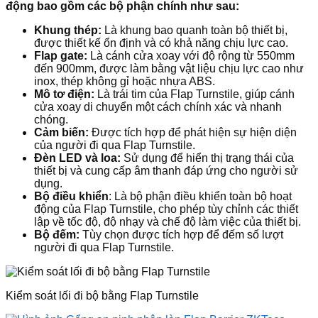
động bao gồm các bộ phận chính như sau:
Khung thép:
Là khung bao quanh toàn bộ thiết bị,
được thiết kế ổn định và có khả năng chịu lực cao.
Flap gate:
Là cánh cửa xoay với độ rộng từ 550mm
đến 900mm, được làm bằng vật liệu chịu lực cao như
inox, thép không gỉ hoặc nhựa ABS.
Mô tơ điện:
Là trái tim của Flap Turnstile, giúp cánh
cửa xoay di chuyển một cách chính xác và nhanh
chóng.
Cảm biến:
Được tích hợp để phát hiện sự hiện diện
của người đi qua Flap Turnstile.
Đèn LED và loa:
Sử dụng để hiển thị trạng thái của
thiết bị và cung cấp âm thanh đáp ứng cho người sử
dụng.
Bộ điều khiển
: Là bộ phận điều khiển toàn bộ hoạt
động của Flap Turnstile, cho phép tùy chỉnh các thiết
lập về tốc độ, độ nhạy và chế độ làm việc của thiết bị.
Bộ đếm:
Tùy chọn được tích hợp để đếm số lượt
người đi qua Flap Turnstile.
Kiểm soát lối đi bộ bằng Flap Turnstile