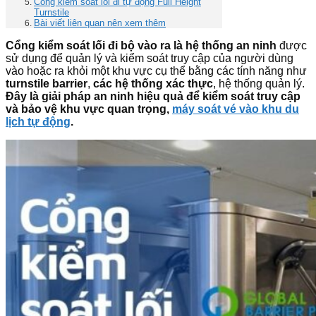
Cổng kiểm soát lối đi tự động Full Height
Turnstile
Bài viết liên quan nên xem thêm
Cổng kiểm soát lối đi bộ vào ra là hệ thống an ninh
được
sử dụng để quản lý và kiểm soát truy cập của người dùng
vào hoặc ra khỏi một khu vực cụ thể bằng các tính năng như
turnstile barrier
,
các hệ thống xác thực
, hệ thống quản lý.
Đây là giải pháp an ninh hiệu quả để kiểm soát truy cập
và bảo vệ khu vực quan trọng,
máy soát vé vào khu du
lịch tự động
.