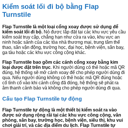
Kiểm soát lối đi bộ bằng Flap
Turnstile
Flap Turnstile là một loại cổng xoay được sử dụng để
kiểm soát lối đi bộ.
Nó được lắp đặt tại các khu vực yêu cầu
kiểm soát truy cập, chẳng hạn như cửa ra vào, khu vực an
ninh hoặc sảnh của các tòa nhà thương mại, trung tâm thể
thao, sân vận động, trường học, đại học, bệnh viện, sân bay,
ga tàu hoặc các khu vực công cộng khác.
Flap Turnstile bao gồm các cánh cổng xoay bằng kim
loại được đặt trên trục
. Khi người dùng có thẻ hoặc mã QR
đúng, hệ thống sẽ mở cánh xoay để cho phép người dùng đi
qua. Nếu người dùng không có thẻ hoặc mã QR đúng hoặc
cố tình cố vào khi cánh cổng đã đóng, hệ thống sẽ phát ra
âm thanh cảnh báo và không cho phép người dùng đi qua.
Cấu tạo Flap Turnstile tự động
Flap Turnstile tự động là một thiết bị kiểm soát ra vào
được sử dụng rộng rãi tại các khu vực công cộng, văn
phòng, sân bay, trường học, bệnh viện, siêu thị, khu vui
chơi giải trí, và các địa điểm du lịch. Flap Turnstile tự