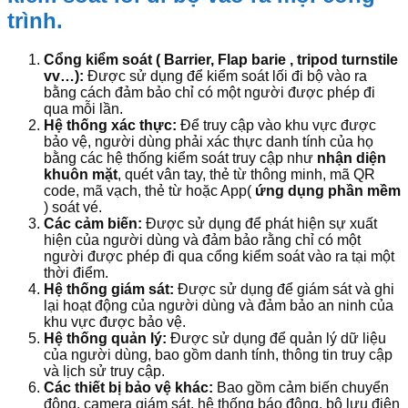
trình.
Cổng kiểm soát ( Barrier, Flap barie , tripod turnstile
vv…):
Được sử dụng để kiểm soát lối đi bộ vào ra
bằng cách đảm bảo chỉ có một người được phép đi
qua mỗi lần.
Hệ thống xác thực:
Để truy cập vào khu vực được
bảo vệ, người dùng phải xác thực danh tính của họ
bằng các hệ thống kiểm soát truy cập như
nhận diện
khuôn mặt
, quét vân tay, thẻ từ thông minh, mã QR
code, mã vạch, thẻ từ hoặc App(
ứng dụng phần mềm
) soát vé.
Các cảm biến:
Được sử dụng để phát hiện sự xuất
hiện của người dùng và đảm bảo rằng chỉ có một
người được phép đi qua cổng kiểm soát vào ra tại một
thời điểm.
Hệ thống giám sát:
Được sử dụng để giám sát và ghi
lại hoạt động của người dùng và đảm bảo an ninh của
khu vực được bảo vệ.
Hệ thống quản lý:
Được sử dụng để quản lý dữ liệu
của người dùng, bao gồm danh tính, thông tin truy cập
và lịch sử truy cập.
Các thiết bị bảo vệ khác:
Bao gồm cảm biến chuyển
động, camera giám sát, hệ thống báo động, bộ lưu điện