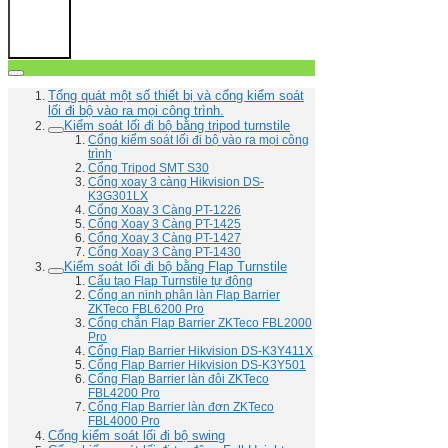
Tổng quát một số thiết bị và cổng kiểm soát
lối đi bộ vào ra mọi công trình.
Kiểm soát lối đi bộ bằng tripod turnstile
Cổng kiểm soát lối đi bộ vào ra mọi công
trình
Cổng Tripod SMT S30
Cổng xoay 3 càng Hikvision DS-
K3G301LX
Cổng Xoay 3 Càng PT-1226
Cổng Xoay 3 Càng PT-1425
Cổng Xoay 3 Càng PT-1427
Cổng Xoay 3 Càng PT-1430
Kiểm soát lối đi bộ bằng Flap Turnstile
Cấu tạo Flap Turnstile tự động
Cổng an ninh phân làn Flap Barrier
ZKTeco FBL6200 Pro
Cổng chắn Flap Barrier ZKTeco FBL2000
Pro
Cổng Flap Barrier Hikvision DS-K3Y411X
Cổng Flap Barrier Hikvision DS-K3Y501
Cổng Flap Barrier làn đôi ZKTeco
FBL4200 Pro
Cổng Flap Barrier làn đơn ZKTeco
FBL4000 Pro
Cổng kiểm soát lối đi bộ swing