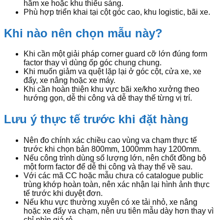
hầm xe hoặc khu thiếu sáng.
Phù hợp triển khai tại cột góc cao, khu logistic, bãi xe.
Khi nào nên chọn mẫu này?
Khi cần một giải pháp corner guard cỡ lớn đúng form
factor thay vì dùng ốp góc chung chung.
Khi muốn giảm va quệt lặp lại ở góc cột, cửa xe, xe
đẩy, xe nâng hoặc xe máy.
Khi cần hoàn thiện khu vực bãi xe/kho xưởng theo
hướng gọn, dễ thi công và dễ thay thế từng vị trí.
Lưu ý thực tế trước khi đặt hàng
Nên đo chính xác chiều cao vùng va chạm thực tế
trước khi chọn bản 800mm, 1000mm hay 1200mm.
Nếu công trình dùng số lượng lớn, nên chốt đồng bộ
một form factor để dễ thi công và thay thế về sau.
Với các mã CC hoặc mẫu chưa có catalogue public
trùng khớp hoàn toàn, nên xác nhận lại hình ảnh thực
tế trước khi duyệt đơn.
Nếu khu vực thường xuyên có xe tải nhỏ, xe nâng
hoặc xe đẩy va chạm, nên ưu tiên mẫu dày hơn thay vì
chỉ nhìn giá rẻ.