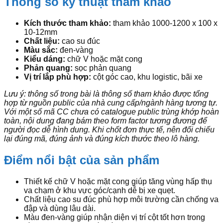
Thông số kỹ thuật tham khảo
Kích thước tham khảo:
tham khảo 1000-1200 x 100 x
10-12mm
Chất liệu:
cao su đúc
Màu sắc:
đen-vàng
Kiểu dáng:
chữ V hoặc mặt cong
Phản quang:
sọc phản quang
Vị trí lắp phù hợp:
cột góc cao, khu logistic, bãi xe
Lưu ý: thông số trong bài là thông số tham khảo được tổng
hợp từ nguồn public của nhà cung cấp/ngành hàng tương tự.
Với một số mã CC chưa có catalogue public trùng khớp hoàn
toàn, nội dung đang bám theo form factor tương đương để
người đọc dễ hình dung. Khi chốt đơn thực tế, nên đối chiếu
lại đúng mã, đúng ảnh và đúng kích thước theo lô hàng.
Điểm nổi bật của sản phẩm
Thiết kế chữ V hoặc mặt cong giúp tăng vùng hấp thụ
va chạm ở khu vực góc/cạnh dễ bị xe quẹt.
Chất liệu cao su đúc phù hợp môi trường cần chống va
đập và dùng lâu dài.
Màu đen-vàng giúp nhận diện vị trí cột tốt hơn trong