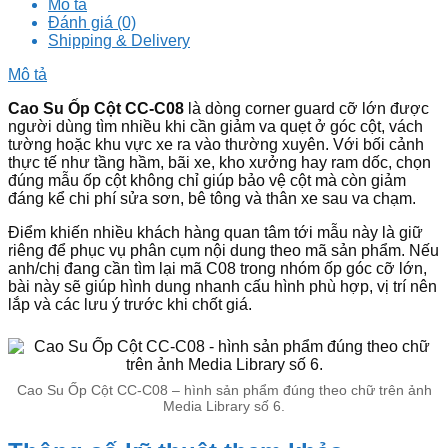
Mô tả
Đánh giá (0)
Shipping & Delivery
Mô tả
Cao Su Ốp Cột CC-C08
là dòng corner guard cỡ lớn được
người dùng tìm nhiều khi cần giảm va quẹt ở góc cột, vách
tường hoặc khu vực xe ra vào thường xuyên. Với bối cảnh
thực tế như tầng hầm, bãi xe, kho xưởng hay ram dốc, chọn
đúng mẫu ốp cột không chỉ giúp bảo vệ cột mà còn giảm
đáng kể chi phí sửa sơn, bê tông và thân xe sau va chạm.
Điểm khiến nhiều khách hàng quan tâm tới mẫu này là giữ
riêng để phục vụ phân cụm nội dung theo mã sản phẩm. Nếu
anh/chị đang cần tìm lại mã C08 trong nhóm ốp góc cỡ lớn,
bài này sẽ giúp hình dung nhanh cấu hình phù hợp, vị trí nên
lắp và các lưu ý trước khi chốt giá.
Cao Su Ốp Cột CC-C08 – hình sản phẩm đúng theo chữ trên ảnh
Media Library số 6.