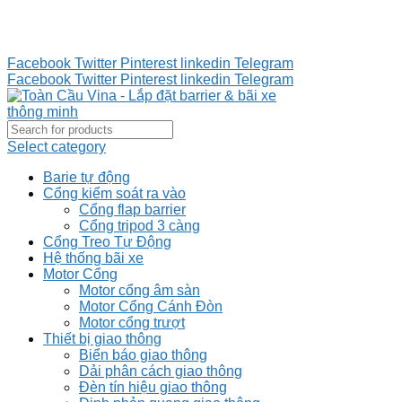
Tư vấn 24/7 - Hotline : 0888.300.008
CÔNG TY TOÀN CẦU VINA KINH CHÀO QUÝ KHÁCH
HÀNG
Facebook
Twitter
Pinterest
linkedin
Telegram
Facebook
Twitter
Pinterest
linkedin
Telegram
Select category
Barie tự động
Cổng kiểm soát ra vào
Cổng flap barrier
Cổng tripod 3 càng
Cổng Treo Tự Động
Hệ thống bãi xe
Motor Cổng
Motor cổng âm sàn
Motor Cổng Cánh Đòn
Motor cổng trượt
Thiết bị giao thông
Biển báo giao thông
Dải phân cách giao thông
Đèn tín hiệu giao thông