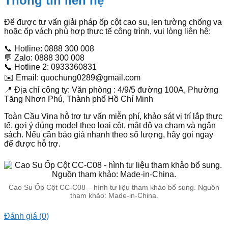
Thông tin liên hệ
Để được tư vấn giải pháp ốp cột cao su, len tường chống va
hoặc ốp vách phù hợp thực tế công trình, vui lòng liên hệ:
📞 Hotline: 0888 300 008
💬 Zalo: 0888 300 008
📞 Hotline 2: 0933360831
✉️ Email: quochung0289@gmail.com
📍 Địa chỉ công ty: Văn phòng : 4/9/5 đường 100A, Phường
Tăng Nhơn Phú, Thành phố Hồ Chí Minh
Toàn Cầu Vina hỗ trợ tư vấn miễn phí, khảo sát vị trí lắp thực
tế, gợi ý đúng model theo loại cột, mật độ va chạm và ngân
sách. Nếu cần báo giá nhanh theo số lượng, hãy gọi ngay
để được hỗ trợ.
Cao Su Ốp Cột CC-C08 – hình tư liệu tham khảo bổ sung. Nguồn
tham khảo: Made-in-China.
Đánh giá (0)