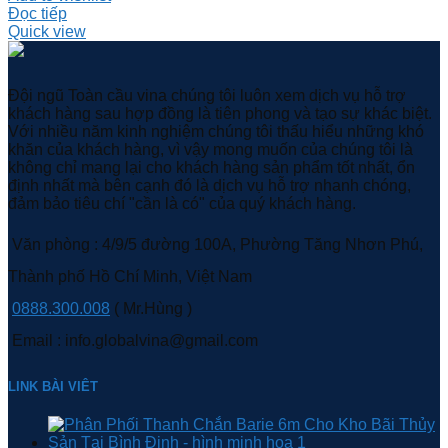
Đọc tiếp
Quick view
Đội ngũ Toàn cầu vina chúng tôi luôn xem dịch vụ hỗ trợ
khách hàng sau hợp đồng là tiên phong và tạo sự khác biệt.
Với nhiều năm kinh nghiệm chúng tôi thấu hiểu những khó
khăn của khách hàng, vì vậy mong muốn của chúng tôi là
không chỉ mang lại cho khách hàng sản phẩm tốt nhất, ổn
định nhất mà bên cạnh đó là dịch vụ hỗ trợ nhanh chóng,
đảm bảo tiêu chí "cần là có" của quý khách hàng.
Văn phòng : 4/9/5 đường 100A, Phường Tăng Nhơn Phú,
Thành phố Hồ Chí Minh, Việt Nam
0888.300.008
( Mr.Hùng )
Email : info.globalvina@gmail.com
LINK BÀI VIÊT