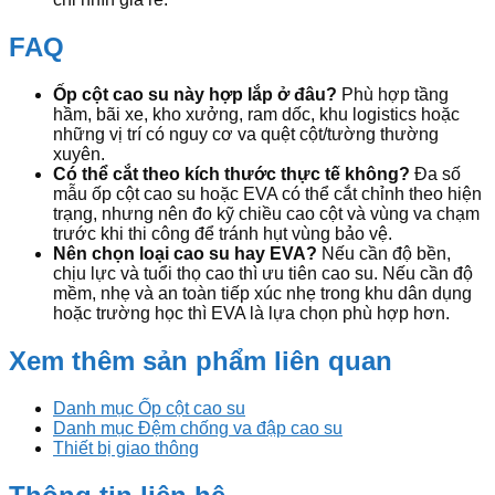
FAQ
Ốp cột cao su này hợp lắp ở đâu?
Phù hợp tầng
hầm, bãi xe, kho xưởng, ram dốc, khu logistics hoặc
những vị trí có nguy cơ va quệt cột/tường thường
xuyên.
Có thể cắt theo kích thước thực tế không?
Đa số
mẫu ốp cột cao su hoặc EVA có thể cắt chỉnh theo hiện
trạng, nhưng nên đo kỹ chiều cao cột và vùng va chạm
trước khi thi công để tránh hụt vùng bảo vệ.
Nên chọn loại cao su hay EVA?
Nếu cần độ bền,
chịu lực và tuổi thọ cao thì ưu tiên cao su. Nếu cần độ
mềm, nhẹ và an toàn tiếp xúc nhẹ trong khu dân dụng
hoặc trường học thì EVA là lựa chọn phù hợp hơn.
Xem thêm sản phẩm liên quan
Danh mục Ốp cột cao su
Danh mục Đệm chống va đập cao su
Thiết bị giao thông