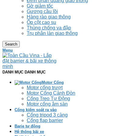
Đinh phản quang giao thông
Gờ giảm tốc
Gương cầu lồi
Hàng rào giao thông
Ốp cột cao su
Thùng chống va đập
Trụ phân làn giao thông
Search
Menu
DANH MỤC DANH MỤC
Motor Cổng
Motor cổng trượt
Motor Cổng Cánh Đòn
Cổng Treo Tự Động
Motor cổng âm sàn
Cổng kiểm soát ra vào
Cổng tripod 3 càng
Cổng flap barrier
Barie tự động
Hệ thống bãi xe