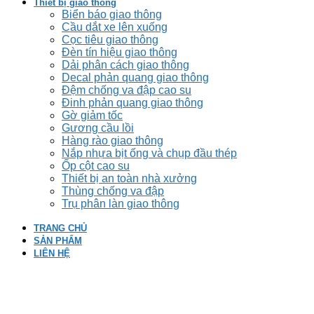
Thiết bị giao thông
Biển báo giao thông
Cầu dắt xe lên xuống
Cọc tiêu giao thông
Đèn tín hiệu giao thông
Dải phân cách giao thông
Decal phản quang giao thông
Đệm chống va đập cao su
Đinh phản quang giao thông
Gờ giảm tốc
Gương cầu lồi
Hàng rào giao thông
Nắp nhựa bịt ống và chụp đầu thép
Ốp cột cao su
Thiết bị an toàn nhà xưởng
Thùng chống va đập
Trụ phân làn giao thông
TRANG CHỦ
SẢN PHẨM
LIÊN HỆ