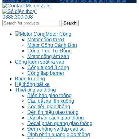
GLOBAL VINA
Thiết kế 2026 -
Hệ thống máy đóng gói nhập khẩu
0888.300.008
Search
Motor Cổng
Motor cổng trượt
Motor Cổng Cánh Đòn
Cổng Treo Tự Động
Motor cổng âm sàn
Cổng kiểm soát ra vào
Cổng tripod 3 càng
Cổng flap barrier
Barie tự động
Hệ thống bãi xe
Thiết bị giao thông
Biển báo giao thông
Cầu dắt xe lên xuống
Cọc tiêu giao thông
Đèn tín hiệu giao thông
Dải phân cách giao thông
Decal phản quang giao thông
Đệm chống va đập cao su
Đinh phản quang giao thông