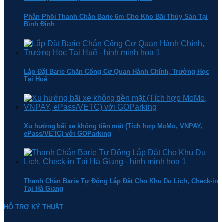
Phân Phối Thanh Chắn Barie 6m Cho Kho Bãi Thủy Sản Tại
Bình Định
Lắp Đặt Barie Chắn Cổng Cơ Quan Hành Chính, Trường Học
Tại Huế
Xu hướng bãi xe không tiền mặt (Tích hợp MoMo, VNPAY,
ePass/VETC) với GOParking
Thanh Chắn Barie Tự Động Lắp Đặt Cho Khu Du Lịch, Check-in
Tại Hà Giang
HỖ TRỢ KỸ THUẬT