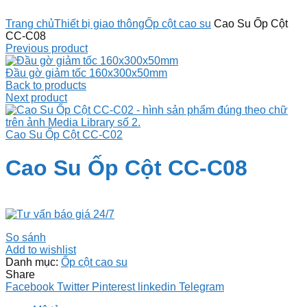
Click to enlarge
Trang chủ
Thiết bị giao thông
Ốp cột cao su
Cao Su Ốp Cột
CC-C08
Previous product
Đầu gờ giảm tốc 160x300x50mm
Back to products
Next product
Cao Su Ốp Cột CC-C02
Cao Su Ốp Cột CC-C08
So sánh
Add to wishlist
Danh mục:
Ốp cột cao su
Share
Facebook
Twitter
Pinterest
linkedin
Telegram