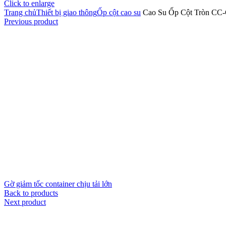
Click to enlarge
Trang chủ
Thiết bị giao thông
Ốp cột cao su
Cao Su Ốp Cột Tròn CC
Previous product
Gờ giảm tốc container chịu tải lớn
Back to products
Next product