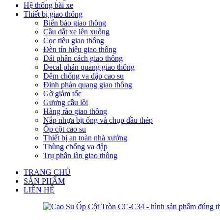
Hệ thống bãi xe
Thiết bị giao thông
Biển báo giao thông
Cầu dắt xe lên xuống
Cọc tiêu giao thông
Đèn tín hiệu giao thông
Dải phân cách giao thông
Decal phản quang giao thông
Đệm chống va đập cao su
Đinh phản quang giao thông
Gờ giảm tốc
Gương cầu lồi
Hàng rào giao thông
Nắp nhựa bịt ống và chụp đầu thép
Ốp cột cao su
Thiết bị an toàn nhà xưởng
Thùng chống va đập
Trụ phân làn giao thông
TRANG CHỦ
SẢN PHẨM
LIÊN HỆ