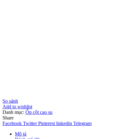
So sánh
Add to wishlist
Danh mục:
Ốp cột cao su
Share
Facebook
Twitter
Pinterest
linkedin
Telegram
Mô tả