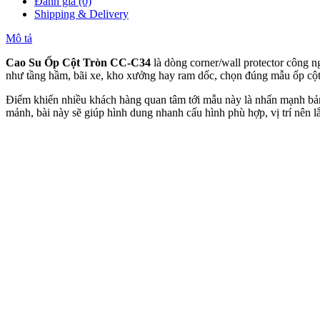
Đánh giá (0)
Shipping & Delivery
Mô tả
Cao Su Ốp Cột Tròn CC-C34
là dòng corner/wall protector công n
như tầng hầm, bãi xe, kho xưởng hay ram dốc, chọn đúng mẫu ốp cột 
Điểm khiến nhiều khách hàng quan tâm tới mẫu này là nhấn mạnh bản
mảnh, bài này sẽ giúp hình dung nhanh cấu hình phù hợp, vị trí nên lắ