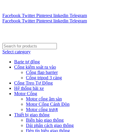
Tư vấn 24/7 - Hotline : 0888.300.008
CÔNG TY TOÀN CẦU VINA KINH CHÀO QUÝ KHÁCH H
Facebook
Twitter
Pinterest
linkedin
Telegram
Facebook
Twitter
Pinterest
linkedin
Telegram
Select category
Barie tự động
Cổng kiểm soát ra vào
Cổng flap barrier
Cổng tripod 3 càng
Cổng Treo Tự Động
Hệ thống bãi xe
Motor Cổng
Motor cổng âm sàn
Motor Cổng Cánh Đòn
Motor cổng trượt
Thiết bị giao thông
Biển báo giao thông
Dải phân cách giao thông
Đèn tín hiệu giao thông