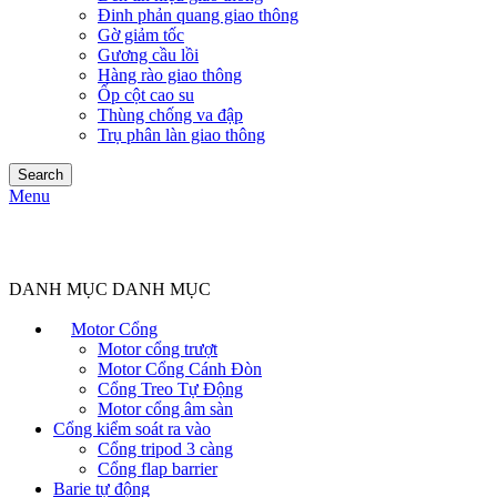
Đinh phản quang giao thông
Gờ giảm tốc
Gương cầu lồi
Hàng rào giao thông
Ốp cột cao su
Thùng chống va đập
Trụ phân làn giao thông
Search
Menu
DANH MỤC DANH MỤC
Motor Cổng
Motor cổng trượt
Motor Cổng Cánh Đòn
Cổng Treo Tự Động
Motor cổng âm sàn
Cổng kiểm soát ra vào
Cổng tripod 3 càng
Cổng flap barrier
Barie tự động