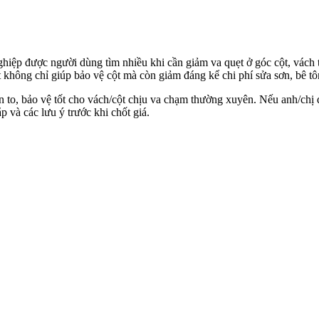
ghiệp được người dùng tìm nhiều khi cần giảm va quẹt ở góc cột, vách
không chỉ giúp bảo vệ cột mà còn giảm đáng kể chi phí sửa sơn, bê tô
 to, bảo vệ tốt cho vách/cột chịu va chạm thường xuyên. Nếu anh/chị
p và các lưu ý trước khi chốt giá.