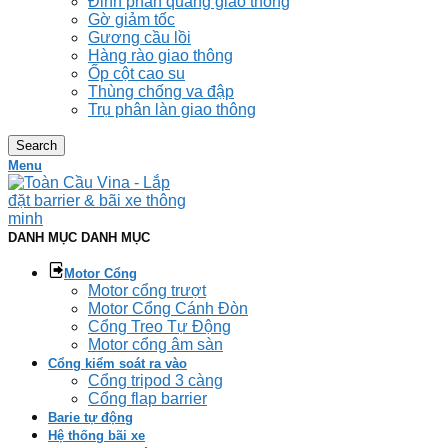
Đinh phản quang giao thông
Gờ giảm tốc
Gương cầu lồi
Hàng rào giao thông
Ốp cột cao su
Thùng chống va đập
Trụ phân làn giao thông
Search
Menu
DANH MỤC DANH MỤC
Motor Cổng
Motor cổng trượt
Motor Cổng Cánh Đòn
Cổng Treo Tự Động
Motor cổng âm sàn
Cổng kiểm soát ra vào
Cổng tripod 3 càng
Cổng flap barrier
Barie tự động
Hệ thống bãi xe