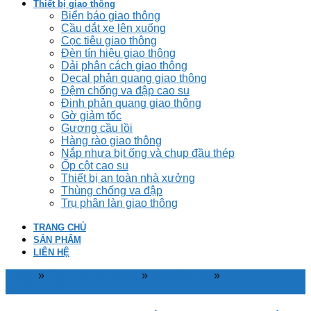
Thiết bị giao thông
Biển báo giao thông
Cầu dắt xe lên xuống
Cọc tiêu giao thông
Đèn tín hiệu giao thông
Dải phân cách giao thông
Decal phản quang giao thông
Đệm chống va đập cao su
Đinh phản quang giao thông
Gờ giảm tốc
Gương cầu lồi
Hàng rào giao thông
Nắp nhựa bịt ống và chụp đầu thép
Ốp cột cao su
Thiết bị an toàn nhà xưởng
Thùng chống va đập
Trụ phân làn giao thông
TRANG CHỦ
SẢN PHẨM
LIÊN HỆ
Home
»
Thiết bị giao thông
»
Gờ giảm tốc
»
Gờ giảm tốc