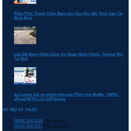
Phân Phối Thanh Chắn Barie 6m Cho Kho Bãi Thủy Sản Tại
Bình Định
Lắp Đặt Barie Chắn Cổng Cơ Quan Hành Chính, Trường Học
Tại Huế
Xu hướng bãi xe không tiền mặt (Tích hợp MoMo, VNPAY,
ePass/VETC) với GOParking
HỖ TRỢ KỸ THUẬT
0888.300.008
( Mr.Hùng )
0933.360.831
( Mr. Khánh )