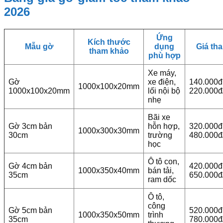
2026
Ứng
Kích thước
Mẫu gờ
dụng
Giá th
tham khảo
phù hợp
Xe máy,
Gờ
xe điện,
140.000đ
1000x100x20mm
1000x100x20mm
lối nội bộ
220.000đ
nhẹ
Bãi xe
Gờ 3cm bản
hỗn hợp,
320.000đ
1000x300x30mm
30cm
trường
480.000đ
học
Ô tô con,
Gờ 4cm bản
420.000đ
1000x350x40mm
bán tải,
35cm
650.000đ
ram dốc
Ô tô,
công
Gờ 5cm bản
520.000đ
1000x350x50mm
trình
35cm
780.000đ