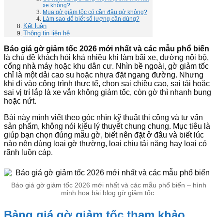
xe không?
Mua gờ giảm tốc có cần đầu gờ không?
Làm sao để biết số lượng cần dùng?
Kết luận
Thông tin liên hệ
Báo giá gờ giảm tốc 2026 mới nhất và các mẫu phổ biến
là chủ đề khách hỏi khá nhiều khi làm bãi xe, đường nội bộ,
cổng nhà máy hoặc khu dân cư. Nhìn bề ngoài, gờ giảm tốc
chỉ là một dải cao su hoặc nhựa đặt ngang đường. Nhưng
khi đi vào công trình thực tế, chọn sai chiều cao, sai tải hoặc
sai vị trí lắp là xe vẫn không giảm tốc, còn gờ thì nhanh bung
hoặc nứt.
Bài này mình viết theo góc nhìn kỹ thuật thi công và tư vấn
sản phẩm, không nói kiểu lý thuyết chung chung. Mục tiêu là
giúp bạn chọn đúng mẫu gờ, biết nên đặt ở đâu và biết lúc
nào nên dùng loại gờ thường, loại chịu tải nặng hay loại có
rãnh luồn cáp.
Báo giá gờ giảm tốc 2026 mới nhất và các mẫu phổ biến – hình
minh họa bài blog gờ giảm tốc.
Bảng giá gờ giảm tốc tham khảo