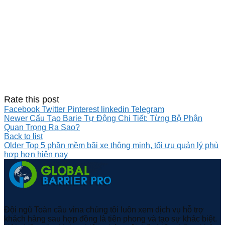
Rate this post
Facebook
Twitter
Pinterest
linkedin
Telegram
Newer
Cấu Tạo Barie Tự Động Chi Tiết: Từng Bộ Phận
Quan Trọng Ra Sao?
Back to list
Older
Top 5 phần mềm bãi xe thông minh, tối ưu quản lý phù
hợp hơn hiện nay
Đội ngũ Toàn cầu vina chúng tôi luôn xem dịch vụ hỗ trợ
khách hàng sau hợp đồng là tiên phong và tạo sự khác biệt.