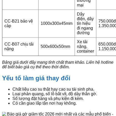
thương
mại
Dây
điện, dây
CC-B21 bảo vệ
750.000đ
1000x300x45mm
tín hiệu
cáp
1.350.00
đi ngang
đường
Xe tải
CC-B07 chịu tải
650.000đ
500x600x50mm
nặng,
nặng
1.150.00
container
Bảng giá dưới đây mang tính chất tham khảo. Liên hệ hotline
để biết báo giá cụ thể theo thời điểm.
Yếu tố làm giá thay đổi
Chất liệu cao su thật hay cao su tái sinh pha.
Loại phản quang, số lỗ bắt vít, độ dày thân gờ.
Số lượng đặt hàng và phụ kiện đi kèm.
Có cần giao lắp tận nơi hay không.