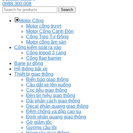
0888.300.008
Search
Motor Cổng
Motor cổng trượt
Motor Cổng Cánh Đòn
Cổng Treo Tự Động
Motor cổng âm sàn
Cổng kiểm soát ra vào
Cổng tripod 3 càng
Cổng flap barrier
Barie tự động
Hệ thống bãi xe
Thiết bị giao thông
Biển báo giao thông
Cầu dắt xe lên xuống
Cọc tiêu giao thông
Đèn tín hiệu giao thông
Dải phân cách giao thông
Decal phản quang giao thông
Đệm chống va đập cao su
Đinh phản quang giao thông
Gờ giảm tốc
Gương cầu lồi
Hàng rào giao thông