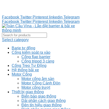
Tư vấn 24/7 - Hotline : 0888.300.008
CÔNG TY TOÀN CẦU VINA KINH CHÀO QUÝ KHÁCH
HÀNG
Facebook
Twitter
Pinterest
linkedin
Telegram
Facebook
Twitter
Pinterest
linkedin
Telegram
Select category
Barie tự động
Cổng kiểm soát ra vào
Cổng flap barrier
Cổng tripod 3 càng
Cổng Treo Tự Động
Hệ thống bãi xe
Motor Cổng
Motor cổng âm sàn
Motor Cổng Cánh Đòn
Motor cổng trượt
Thiết bị giao thông
Biển báo giao thông
Dải phân cách giao thông
Đèn tín hiệu giao thông