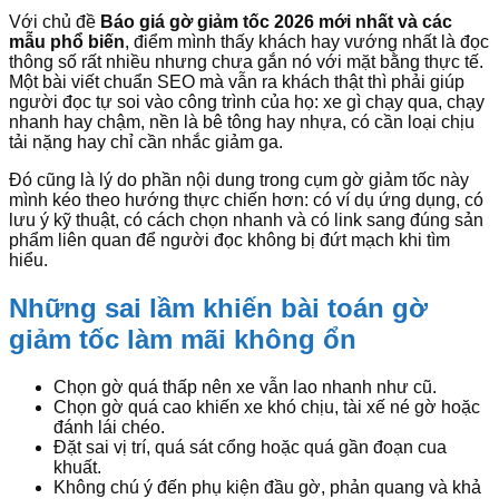
Với chủ đề
Báo giá gờ giảm tốc 2026 mới nhất và các
mẫu phổ biến
, điểm mình thấy khách hay vướng nhất là đọc
thông số rất nhiều nhưng chưa gắn nó với mặt bằng thực tế.
Một bài viết chuẩn SEO mà vẫn ra khách thật thì phải giúp
người đọc tự soi vào công trình của họ: xe gì chạy qua, chạy
nhanh hay chậm, nền là bê tông hay nhựa, có cần loại chịu
tải nặng hay chỉ cần nhắc giảm ga.
Đó cũng là lý do phần nội dung trong cụm gờ giảm tốc này
mình kéo theo hướng thực chiến hơn: có ví dụ ứng dụng, có
lưu ý kỹ thuật, có cách chọn nhanh và có link sang đúng sản
phẩm liên quan để người đọc không bị đứt mạch khi tìm
hiểu.
Những sai lầm khiến bài toán gờ
giảm tốc làm mãi không ổn
Chọn gờ quá thấp nên xe vẫn lao nhanh như cũ.
Chọn gờ quá cao khiến xe khó chịu, tài xế né gờ hoặc
đánh lái chéo.
Đặt sai vị trí, quá sát cổng hoặc quá gần đoạn cua
khuất.
Không chú ý đến phụ kiện đầu gờ, phản quang và khả