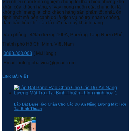
Với nhiều năm kinh nghiệm chúng tôi thấu hiểu những khó
khăn của khách hàng, vì vậy mong muốn của chúng tôi là
không chỉ mang lại cho khách hàng sản phẩm tốt nhất, ổn
định nhất mà bên cạnh đó là dịch vụ hỗ trợ nhanh chóng,
đảm bảo tiêu chí "cần là có" của quý khách hàng.
Văn phòng : 4/9/5 đường 100A, Phường Tăng Nhơn Phú,
Thành phố Hồ Chí Minh, Việt Nam
0888.300.008
( Mr.Hùng )
Email : info.globalvina@gmail.com
LINK BÀI VIÊT
Lắp Đặt Barie Rào Chắn Cho Các Dự Án Năng Lượng Mặt Trời
Tại Bình Thuận