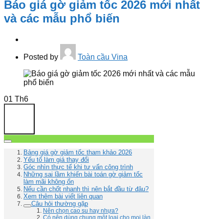
Báo giá gờ giảm tốc 2026 mới nhất
và các mẫu phổ biến
Posted by
Toàn cầu Vina
01
Th6
Bảng giá gờ giảm tốc tham khảo 2026
Yếu tố làm giá thay đổi
Góc nhìn thực tế khi tư vấn công trình
Những sai lầm khiến bài toán gờ giảm tốc
làm mãi không ổn
Nếu cần chốt nhanh thì nên bắt đầu từ đâu?
Xem thêm bài viết liên quan
Câu hỏi thường gặp
Nên chọn cao su hay nhựa?
Có nên dùng chung một loại cho mọi làn