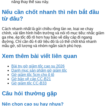
năng thay thế sau này.
Nếu cần chốt nhanh thì nên bắt đầu
từ đâu?
Cách nhanh nhất là gửi chiều rộng làn xe, loại xe chạy
chính, vài tấm hình hiện trường và nói rõ mục tiêu: nhắc giảm
ga nhẹ, ép tốc độ rõ hơn hay bảo vệ dây cáp đi ngang
đường. Chỉ cần đủ 4 dữ liệu đó là có thể chốt khá nhanh
mẫu gờ, số lượng và nhóm ngân sách phù hợp.
Xem thêm bài viết liên quan
Bài trụ gờ giảm tốc cao su 2026
Danh mục sản phẩm gờ giảm tốc
Gờ giảm tốc 5cm cho ô tô
Gờ bảo vệ cáp CC-B21
Gờ giảm tốc CC-B33
Câu hỏi thường gặp
Nên chọn cao su hay nhựa?