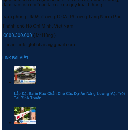
đảm bảo tiêu chí "cần là có" của quý khách hàng.
Văn phòng : 4/9/5 đường 100A, Phường Tăng Nhơn Phú,
Thành phố Hồ Chí Minh, Việt Nam
0888.300.008
( Mr.Hùng )
Email : info.globalvina@gmail.com
LINK BÀI VIÊT
Lắp Đặt Barie Rào Chắn Cho Các Dự Án Năng Lượng Mặt Trời
Tại Bình Thuận