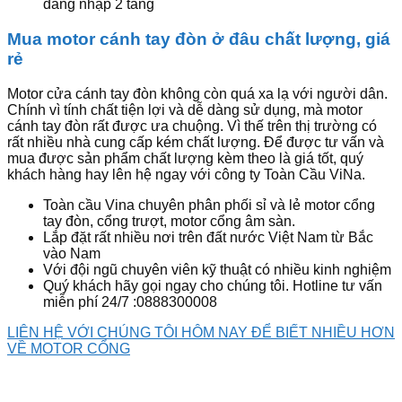
đăng nhập 2 tầng
Mua motor cánh tay đòn ở đâu chất lượng, giá
rẻ
Motor cửa cánh tay đòn không còn quá xa lạ với người dân.
Chính vì tính chất tiện lợi và dễ dàng sử dụng, mà motor
cánh tay đòn rất được ưa chuộng. Vì thế trên thị trường có
rất nhiều nhà cung cấp kém chất lượng. Để được tư vấn và
mua được sản phẩm chất lượng kèm theo là giá tốt, quý
khách hàng hay lên hệ ngay với công ty Toàn Cầu ViNa.
Toàn cầu Vina chuyên phân phối sỉ và lẻ motor cổng
tay đòn, cổng trượt, motor cổng âm sàn.
Lắp đặt rất nhiều nơi trên đất nước Việt Nam từ Bắc
vào Nam
Với đội ngũ chuyên viên kỹ thuật có nhiều kinh nghiệm
Quý khách hãy gọi ngay cho chúng tôi. Hotline tư vấn
miễn phí 24/7 :0888300008
LIÊN HỆ VỚI CHÚNG TÔI HÔM NAY ĐỂ BIẾT NHIỀU HƠN
VỀ MOTOR CỔNG