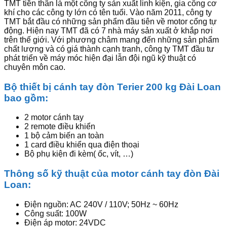
TMT tiền thân là một công ty sản xuất linh kiện, gia công cơ
khí cho các công ty lớn có tên tuổi. Vào năm 2011, công ty
TMT bắt đầu có những sản phẩm đầu tiên về motor cổng tự
động. Hiện nay TMT đã có 7 nhà máy sản xuất ở khắp nơi
trên thế giới. Với phương châm mang đến những sản phẩm
chất lượng và có giá thành cạnh tranh, công ty TMT đầu tư
phát triển về máy móc hiện đại lẫn đội ngũ kỹ thuật có
chuyên môn cao.
Bộ thiết bị cánh tay đòn Terier 200 kg Đài Loan
bao gồm:
2 motor cánh tay
2 remote điều khiển
1 bộ cảm biến an toàn
1 card điều khiển qua điện thoại
Bộ phụ kiện đi kèm( ốc, vít, …)
Thông số kỹ thuật của motor cánh tay đòn Đài
Loan:
Điện nguồn: AC 240V / 110V; 50Hz ~ 60Hz
Công suất: 100W
Điện áp motor: 24VDC