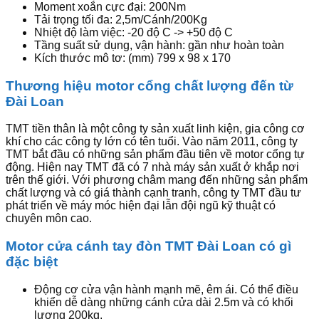
Moment xoắn cực đại: 200Nm
Tải trọng tối đa: 2,5m/Cánh/200Kg
Nhiệt độ làm việc: -20 độ C -> +50 độ C
Tầng suất sử dụng, vận hành: gần như hoàn toàn
Kích thước mô tơ: (mm) 799 x 98 x 170
Thương hiệu motor cổng chất lượng đến từ
Đài Loan
TMT tiền thân là một công ty sản xuất linh kiện, gia công cơ
khí cho các công ty lớn có tên tuổi. Vào năm 2011, công ty
TMT bắt đầu có những sản phẩm đầu tiên về motor cổng tự
động. Hiện nay TMT đã có 7 nhà máy sản xuất ở khắp nơi
trên thế giới. Với phương châm mang đến những sản phẩm
chất lượng và có giá thành cạnh tranh, công ty TMT đầu tư
phát triển về máy móc hiện đại lẫn đội ngũ kỹ thuật có
chuyên môn cao.
Motor cửa cánh tay đòn TMT Đài Loan có gì
đặc biệt
Động cơ cửa vận hành mạnh mẽ, êm ái. Có thể điều
khiển dễ dàng những cánh cửa dài 2.5m và có khối
lượng 200kg.