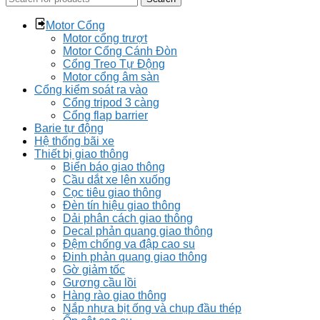
Motor Cổng
Motor cổng trượt
Motor Cổng Cánh Đòn
Cổng Treo Tự Động
Motor cổng âm sàn
Cổng kiểm soát ra vào
Cổng tripod 3 càng
Cổng flap barrier
Barie tự động
Hệ thống bãi xe
Thiết bị giao thông
Biển báo giao thông
Cầu dắt xe lên xuống
Cọc tiêu giao thông
Đèn tín hiệu giao thông
Dải phân cách giao thông
Decal phản quang giao thông
Đệm chống va đập cao su
Đinh phản quang giao thông
Gờ giảm tốc
Gương cầu lồi
Hàng rào giao thông
Nắp nhựa bịt ống và chụp đầu thép