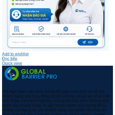
Add to wishlist
Đọc tiếp
Quick view
Đội ngũ Toàn cầu vina chúng tôi luôn xem dịch vụ hỗ trợ
khách hàng sau hợp đồng là tiên phong và tạo sự khác biệt.
Với nhiều năm kinh nghiệm chúng tôi thấu hiểu những khó
khăn của khách hàng, vì vậy mong muốn của chúng tôi là
không chỉ mang lại cho khách hàng sản phẩm tốt nhất, ổn
định nhất mà bên cạnh đó là dịch vụ hỗ trợ nhanh chóng,