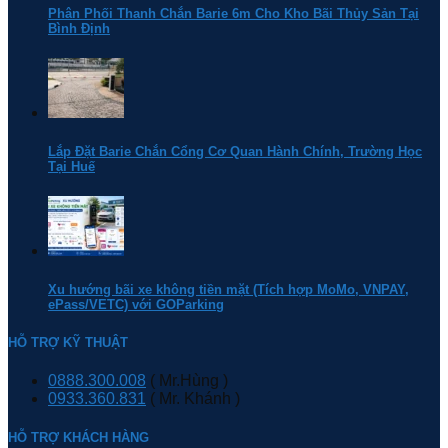
Phân Phối Thanh Chắn Barie 6m Cho Kho Bãi Thủy Sản Tại
Bình Định
Lắp Đặt Barie Chắn Cổng Cơ Quan Hành Chính, Trường Học
Tại Huế
Xu hướng bãi xe không tiền mặt (Tích hợp MoMo, VNPAY,
ePass/VETC) với GOParking
HỖ TRỢ KỸ THUẬT
0888.300.008
( Mr.Hùng )
0933.360.831
( Mr. Khánh )
HỖ TRỢ KHÁCH HÀNG