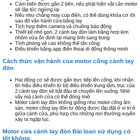
Cảm biến được gắn 2 bên, nếu phát hiện vật cản motor
sẽ lập tức ngừng lại
Nếu như chẳng may cúp điện, có thể dùng khóa cơ rồi
sau đó vận hành cửa bằng tay
Tích hợp thêm camera và chuông báo động
Thiết kế nhỏ gọn, 2 cánh tay đòn làm bằng hợp kim
nhôm vừa ổn định lại mang tính sang trọng
Tính phòng vệ cao không thể tấn công
Điều khiển bằng app điện thoại di động thông minh
Cách thức vận hành của motor cổng cánh tay
đòn
Hai động cơ sẽ được gắn trực tiếp lên cổng, khi nhận
tín hiệu điều khiển từ bộ điều khiển trung tâm, trục của
2 cánh tay đòn sẽ bắt đầu di chuyển lên xuống. Nhờ
vậy mà cánh cửa có thể đóng /mở
Motor cánh tay đòn không giống như motor cổng âm
sàn, motor cổng tay đòn tự động được lắp đặt ở vị trí ở
giữa cánh cửa, phù hợp cho những nơi thường xuyên
xảy ra ngập lục.
Motor cửa cánh tay đòn Đài loan sử dụng có
tốt không.