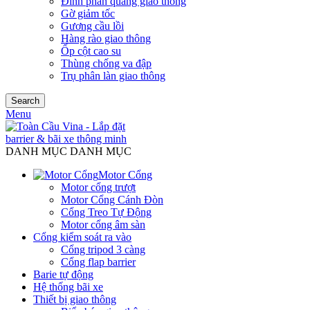
Đinh phản quang giao thông
Gờ giảm tốc
Gương cầu lồi
Hàng rào giao thông
Ốp cột cao su
Thùng chống va đập
Trụ phân làn giao thông
Search
Menu
DANH MỤC DANH MỤC
Motor Cổng
Motor cổng trượt
Motor Cổng Cánh Đòn
Cổng Treo Tự Động
Motor cổng âm sàn
Cổng kiểm soát ra vào
Cổng tripod 3 càng
Cổng flap barrier
Barie tự động
Hệ thống bãi xe
Thiết bị giao thông