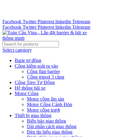
Tư vấn 24/7 - Hotline : 0888.300.008
CÔNG TY TOÀN CẦU VINA KINH CHÀO QUÝ KHÁCH
HÀNG
Facebook
Twitter
Pinterest
linkedin
Telegram
Facebook
Twitter
Pinterest
linkedin
Telegram
Select category
Barie tự động
Cổng kiểm soát ra vào
Cổng flap barrier
Cổng tripod 3 càng
Cổng Treo Tự Động
Hệ thống bãi xe
Motor Cổng
Motor cổng âm sàn
Motor Cổng Cánh Đòn
Motor cổng trượt
Thiết bị giao thông
Biển báo giao thông
Dải phân cách giao thông
Đèn tín hiệu giao thông