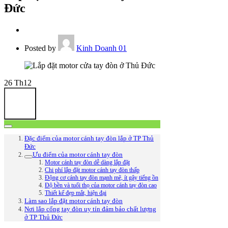
Đức
Posted by
Kinh Doanh 01
26
Th12
Đặc điểm của motor cánh tay đòn lắp ở TP Thủ
Đức
Ưu điểm của motor cánh tay đòn
Motor cánh tay đòn dễ dàng lắp đặt
Chi phí lắp đặt motor cánh tay đòn thấp
Động cơ cánh tay đòn mạnh mẽ, ít gây tiếng ồn
Độ bền và tuổi thọ của motor cánh tay đòn cao
Thiết kế đẹp mắt, hiện đại
Làm sao lắp đặt motor cánh tay đòn
Nơi lắp cổng tay đòn uy tín đảm bảo chất lượng
ở TP Thủ Đức