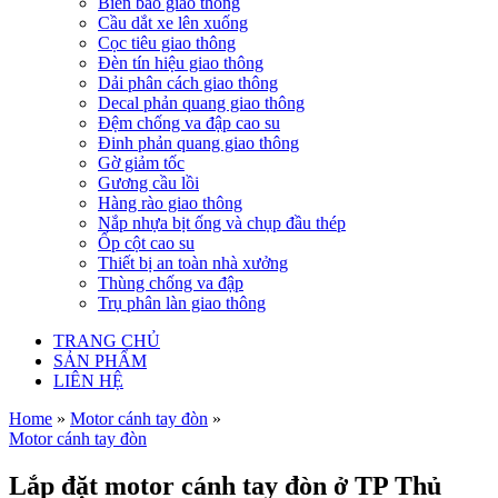
Biển báo giao thông
Cầu dắt xe lên xuống
Cọc tiêu giao thông
Đèn tín hiệu giao thông
Dải phân cách giao thông
Decal phản quang giao thông
Đệm chống va đập cao su
Đinh phản quang giao thông
Gờ giảm tốc
Gương cầu lồi
Hàng rào giao thông
Nắp nhựa bịt ống và chụp đầu thép
Ốp cột cao su
Thiết bị an toàn nhà xưởng
Thùng chống va đập
Trụ phân làn giao thông
TRANG CHỦ
SẢN PHẨM
LIÊN HỆ
Home
»
Motor cánh tay đòn
»
Motor cánh tay đòn
Lắp đặt motor cánh tay đòn ở TP Thủ