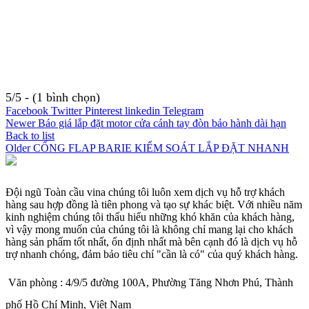
5/5 - (1 bình chọn)
Facebook
Twitter
Pinterest
linkedin
Telegram
Newer
Báo giá lắp đặt motor cửa cánh tay đòn bảo hành dài hạn
Back to list
Older
CỔNG FLAP BARIE KIỂM SOÁT LẮP ĐẶT NHANH
Đội ngũ Toàn cầu vina chúng tôi luôn xem dịch vụ hỗ trợ khách
hàng sau hợp đồng là tiên phong và tạo sự khác biệt. Với nhiều năm
kinh nghiệm chúng tôi thấu hiểu những khó khăn của khách hàng,
vì vậy mong muốn của chúng tôi là không chỉ mang lại cho khách
hàng sản phẩm tốt nhất, ổn định nhất mà bên cạnh đó là dịch vụ hỗ
trợ nhanh chóng, đảm bảo tiêu chí "cần là có" của quý khách hàng.
Văn phòng : 4/9/5 đường 100A, Phường Tăng Nhơn Phú, Thành
phố Hồ Chí Minh, Việt Nam