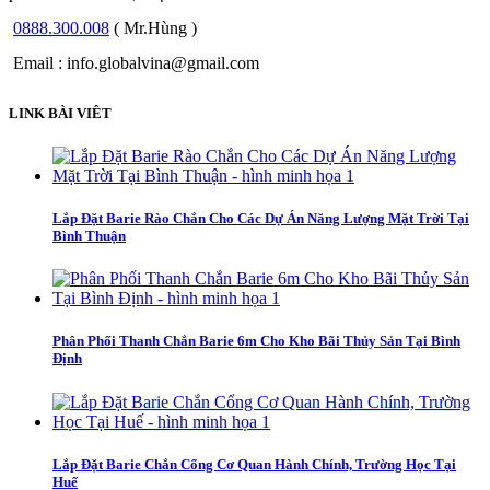
0888.300.008
( Mr.Hùng )
Email : info.globalvina@gmail.com
LINK BÀI VIÊT
Lắp Đặt Barie Rào Chắn Cho Các Dự Án Năng Lượng Mặt Trời Tại
Bình Thuận
Phân Phối Thanh Chắn Barie 6m Cho Kho Bãi Thủy Sản Tại Bình
Định
Lắp Đặt Barie Chắn Cổng Cơ Quan Hành Chính, Trường Học Tại
Huế