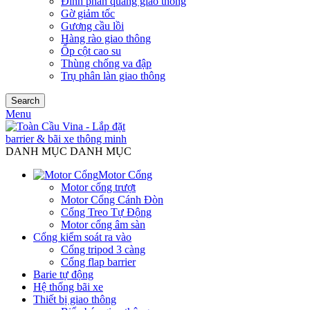
Đinh phản quang giao thông
Gờ giảm tốc
Gương cầu lồi
Hàng rào giao thông
Ốp cột cao su
Thùng chống va đập
Trụ phân làn giao thông
Search
Menu
DANH MỤC DANH MỤC
Motor Cổng
Motor cổng trượt
Motor Cổng Cánh Đòn
Cổng Treo Tự Động
Motor cổng âm sàn
Cổng kiểm soát ra vào
Cổng tripod 3 càng
Cổng flap barrier
Barie tự động
Hệ thống bãi xe
Thiết bị giao thông