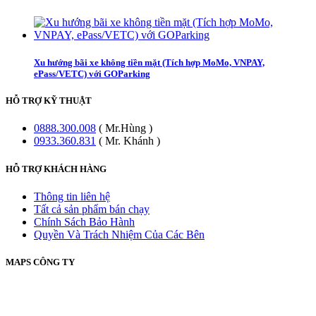
Xu hướng bãi xe không tiền mặt (Tích hợp MoMo, VNPAY,
ePass/VETC) với GOParking
HỖ TRỢ KỸ THUẬT
0888.300.008
( Mr.Hùng )
0933.360.831
( Mr. Khánh )
HỖ TRỢ KHÁCH HÀNG
Thông tin liên hệ
Tất cả sản phẩm bán chạy
Chính Sách Bảo Hành
Quyền Và Trách Nhiệm Của Các Bên
MAPS CÔNG TY