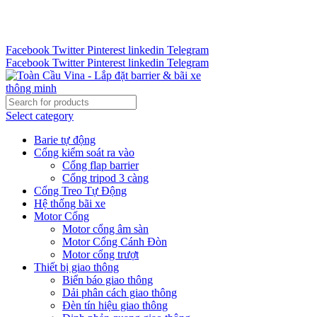
Tư vấn 24/7 - Hotline : 0888.300.008
CÔNG TY TOÀN CẦU VINA KINH CHÀO QUÝ KHÁCH
HÀNG
Facebook
Twitter
Pinterest
linkedin
Telegram
Facebook
Twitter
Pinterest
linkedin
Telegram
Select category
Barie tự động
Cổng kiểm soát ra vào
Cổng flap barrier
Cổng tripod 3 càng
Cổng Treo Tự Động
Hệ thống bãi xe
Motor Cổng
Motor cổng âm sàn
Motor Cổng Cánh Đòn
Motor cổng trượt
Thiết bị giao thông
Biển báo giao thông
Dải phân cách giao thông
Đèn tín hiệu giao thông