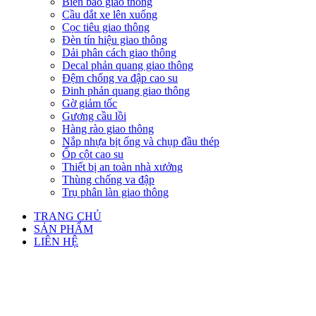
Biển báo giao thông
Cầu dắt xe lên xuống
Cọc tiêu giao thông
Đèn tín hiệu giao thông
Dải phân cách giao thông
Decal phản quang giao thông
Đệm chống va đập cao su
Đinh phản quang giao thông
Gờ giảm tốc
Gương cầu lồi
Hàng rào giao thông
Nắp nhựa bịt ống và chụp đầu thép
Ốp cột cao su
Thiết bị an toàn nhà xưởng
Thùng chống va đập
Trụ phân làn giao thông
TRANG CHỦ
SẢN PHẨM
LIÊN HỆ
Click to enlarge