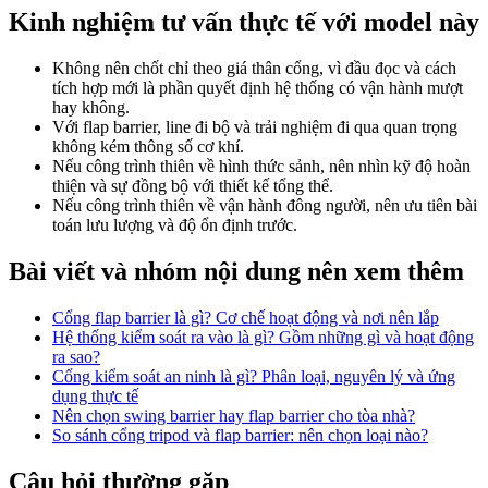
Kinh nghiệm tư vấn thực tế với model này
Không nên chốt chỉ theo giá thân cổng, vì đầu đọc và cách
tích hợp mới là phần quyết định hệ thống có vận hành mượt
hay không.
Với flap barrier, line đi bộ và trải nghiệm đi qua quan trọng
không kém thông số cơ khí.
Nếu công trình thiên về hình thức sảnh, nên nhìn kỹ độ hoàn
thiện và sự đồng bộ với thiết kế tổng thể.
Nếu công trình thiên về vận hành đông người, nên ưu tiên bài
toán lưu lượng và độ ổn định trước.
Bài viết và nhóm nội dung nên xem thêm
Cổng flap barrier là gì? Cơ chế hoạt động và nơi nên lắp
Hệ thống kiểm soát ra vào là gì? Gồm những gì và hoạt động
ra sao?
Cổng kiểm soát an ninh là gì? Phân loại, nguyên lý và ứng
dụng thực tế
Nên chọn swing barrier hay flap barrier cho tòa nhà?
So sánh cổng tripod và flap barrier: nên chọn loại nào?
Câu hỏi thường gặp