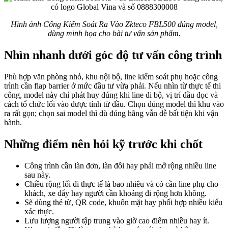
Hình ảnh Cổng Kiểm Soát Ra Vào Zkteco FBL500 đúng model,
dùng minh họa cho bài tư vấn sản phẩm.
Nhìn nhanh dưới góc độ tư vấn công trình
Phù hợp văn phòng nhỏ, khu nội bộ, line kiểm soát phụ hoặc công
trình cần flap barrier ở mức đầu tư vừa phải. Nếu nhìn từ thực tế thi
công, model này chỉ phát huy đúng khi line đi bộ, vị trí đầu đọc và
cách tổ chức lối vào được tính từ đầu. Chọn đúng model thì khu vào
ra rất gọn; chọn sai model thì dù đúng hãng vẫn dễ bất tiện khi vận
hành.
Những điểm nên hỏi kỹ trước khi chốt
Công trình cần làn đơn, làn đôi hay phải mở rộng nhiều line
sau này.
Chiều rộng lối đi thực tế là bao nhiêu và có cần line phụ cho
khách, xe đẩy hay người cần khoảng đi rộng hơn không.
Sẽ dùng thẻ từ, QR code, khuôn mặt hay phối hợp nhiều kiểu
xác thực.
Lưu lượng người tập trung vào giờ cao điểm nhiều hay ít.