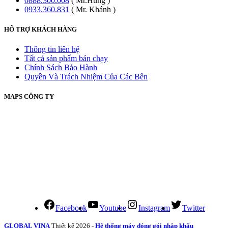
0888.300.008
( Mr.Hùng )
0933.360.831
( Mr. Khánh )
HỖ TRỢ KHÁCH HÀNG
Thông tin liên hệ
Tất cả sản phẩm bán chạy
Chính Sách Bảo Hành
Quyền Và Trách Nhiệm Của Các Bên
MAPS CÔNG TY
Facebook
Youtube
Instagram
Twitter
GLOBAL VINA
Thiết kế 2026 -
Hệ thống máy đóng gói nhập khẩu