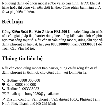
Nội dung dùng để chọn model sơ bộ và so cấu hình. Trước khi đặt
hàng hoặc thi công vẫn nên chốt lại theo đúng phiên bản hàng thực
tế và phụ kiện đi kèm.
Kết luận
Cổng Kiểm Soát Ra Vào Zkteco FBL500
là model đáng cân nhắc
nếu cần giải pháp flap barrier đúng line, đúng kiểu vận hành và phù
hợp mặt bằng thực tế. Nếu cần tư vấn đúng model, đúng đầu đọc và
đúng phương án lắp đặt, hãy gọi
0888300008
hoặc
0933360831
để
Toàn Cầu Vina hỗ trợ.
Thông tin liên hệ
Nếu cần chọn đúng model flap barrier, đúng chiều rộng làn đi và
đúng phương án tích hợp cho công trình, vui lòng liên hệ:
📞 Hotline: 0888 300 008
💬 Zalo: 0888 300 008
📞 Hotline 2: 0933360831
✉️ Email: quochung0289@gmail.com
📍 Địa chỉ công ty: Văn phòng : 4/9/5 đường 100A, Phường Tăng
Nhơn Phú, Thành phố Hồ Chí Minh