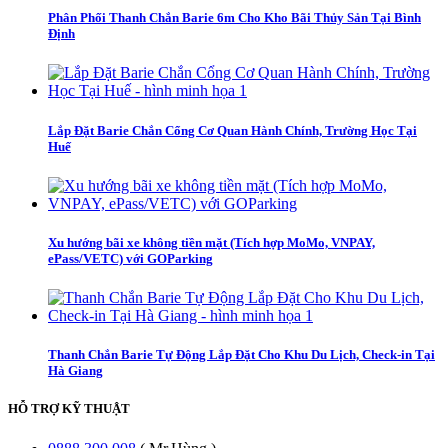
Phân Phối Thanh Chắn Barie 6m Cho Kho Bãi Thủy Sản Tại Bình
Định
Lắp Đặt Barie Chắn Cổng Cơ Quan Hành Chính, Trường Học Tại
Huế
Xu hướng bãi xe không tiền mặt (Tích hợp MoMo, VNPAY,
ePass/VETC) với GOParking
Thanh Chắn Barie Tự Động Lắp Đặt Cho Khu Du Lịch, Check-in Tại
Hà Giang
HỖ TRỢ KỸ THUẬT