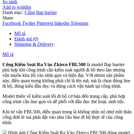
So sánh
Add to wishlist
Danh mục:
Cổng flap barrier
Share
Facebook
Twitter
Pinterest
linkedin
Telegram
Mô tả
Đánh giá (0)
Shipping & Delivery
Mô tả
Cổng Kiểm Soát Ra Vào Zkteco FBL500
là model flap barrier
phù hợp khi công trình cần kiểm soát người đi bộ theo làn nhưng
vẫn muốn khu lối vào nhìn gọn và hiện đại. Với nhóm sản phẩm
này, điều quan trọng không phải chỉ là tên mã, mà là chọn đúng line
đi bộ, đúng kiểu đầu đọc và đúng cách vận hành tại công trình.
Model thiên về kiểm soát lối đi bộ cơ bản đến trung cấp, phù hợp
công trình cần line gọn và dễ phối với đầu đọc thẻ hoặc sinh trắc.
Khi tư vấn FBL500, điều quan trọng là không nhìn nó như một thân
cổng đơn lẻ mà phải đặt vào nhu cầu line đi bộ thực tế của công
trình.