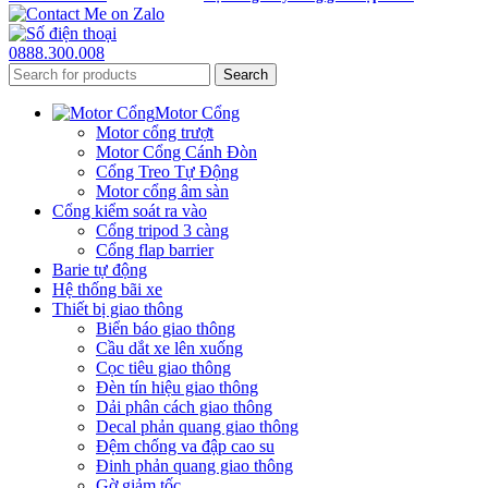
0888.300.008
Search
Motor Cổng
Motor cổng trượt
Motor Cổng Cánh Đòn
Cổng Treo Tự Động
Motor cổng âm sàn
Cổng kiểm soát ra vào
Cổng tripod 3 càng
Cổng flap barrier
Barie tự động
Hệ thống bãi xe
Thiết bị giao thông
Biển báo giao thông
Cầu dắt xe lên xuống
Cọc tiêu giao thông
Đèn tín hiệu giao thông
Dải phân cách giao thông
Decal phản quang giao thông
Đệm chống va đập cao su
Đinh phản quang giao thông
Gờ giảm tốc