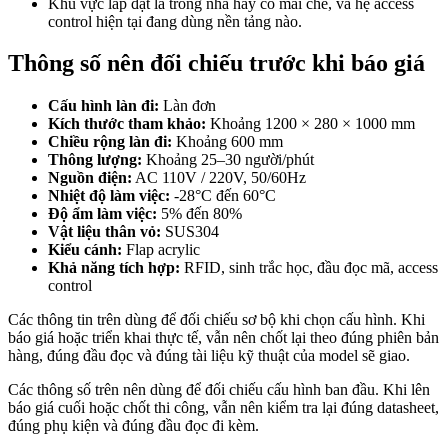
Khu vực lắp đặt là trong nhà hay có mái che, và hệ access
control hiện tại đang dùng nền tảng nào.
Thông số nên đối chiếu trước khi báo giá
Cấu hình làn đi:
Làn đơn
Kích thước tham khảo:
Khoảng 1200 × 280 × 1000 mm
Chiều rộng làn đi:
Khoảng 600 mm
Thông lượng:
Khoảng 25–30 người/phút
Nguồn điện:
AC 110V / 220V, 50/60Hz
Nhiệt độ làm việc:
-28°C đến 60°C
Độ ẩm làm việc:
5% đến 80%
Vật liệu thân vỏ:
SUS304
Kiểu cánh:
Flap acrylic
Khả năng tích hợp:
RFID, sinh trắc học, đầu đọc mã, access
control
Các thông tin trên dùng để đối chiếu sơ bộ khi chọn cấu hình. Khi
báo giá hoặc triển khai thực tế, vẫn nên chốt lại theo đúng phiên bản
hàng, đúng đầu đọc và đúng tài liệu kỹ thuật của model sẽ giao.
Các thông số trên nên dùng để đối chiếu cấu hình ban đầu. Khi lên
báo giá cuối hoặc chốt thi công, vẫn nên kiểm tra lại đúng datasheet,
đúng phụ kiện và đúng đầu đọc đi kèm.