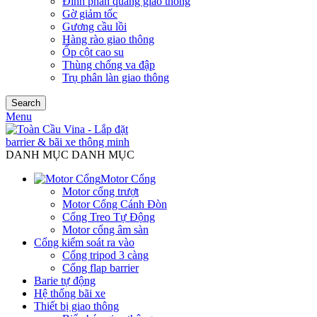
Đinh phản quang giao thông
Gờ giảm tốc
Gương cầu lồi
Hàng rào giao thông
Ốp cột cao su
Thùng chống va đập
Trụ phân làn giao thông
Search
Menu
DANH MỤC DANH MỤC
Motor Cổng
Motor cổng trượt
Motor Cổng Cánh Đòn
Cổng Treo Tự Động
Motor cổng âm sàn
Cổng kiểm soát ra vào
Cổng tripod 3 càng
Cổng flap barrier
Barie tự động
Hệ thống bãi xe
Thiết bị giao thông