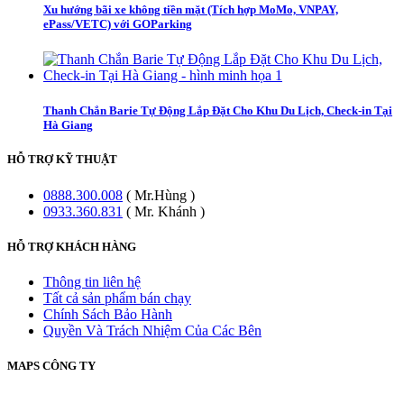
Xu hướng bãi xe không tiền mặt (Tích hợp MoMo, VNPAY,
ePass/VETC) với GOParking
Thanh Chắn Barie Tự Động Lắp Đặt Cho Khu Du Lịch, Check-in Tại
Hà Giang
HỖ TRỢ KỸ THUẬT
0888.300.008
( Mr.Hùng )
0933.360.831
( Mr. Khánh )
HỖ TRỢ KHÁCH HÀNG
Thông tin liên hệ
Tất cả sản phẩm bán chạy
Chính Sách Bảo Hành
Quyền Và Trách Nhiệm Của Các Bên
MAPS CÔNG TY