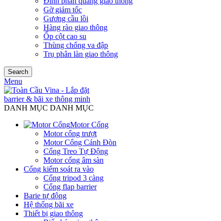
Đinh phản quang giao thông
Gờ giảm tốc
Gương cầu lồi
Hàng rào giao thông
Ốp cột cao su
Thùng chống va đập
Trụ phân làn giao thông
Search
Menu
DANH MỤC DANH MỤC
Motor Cổng
Motor cổng trượt
Motor Cổng Cánh Đòn
Cổng Treo Tự Động
Motor cổng âm sàn
Cổng kiểm soát ra vào
Cổng tripod 3 càng
Cổng flap barrier
Barie tự động
Hệ thống bãi xe
Thiết bị giao thông