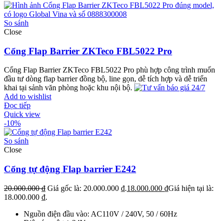
So sánh
Close
Cổng Flap Barrier ZKTeco FBL5022 Pro
Cổng Flap Barrier ZKTeco FBL5022 Pro phù hợp công trình muốn
đầu tư dòng flap barrier đồng bộ, line gọn, dễ tích hợp và dễ triển
khai tại sảnh văn phòng hoặc khu nội bộ.
Add to wishlist
Đọc tiếp
Quick view
-10%
So sánh
Close
Cổng tự động Flap barrier E242
20.000.000
₫
Giá gốc là: 20.000.000 ₫.
18.000.000
₫
Giá hiện tại là:
18.000.000 ₫.
Nguồn điện đầu vào: AC110V / 240V, 50 / 60Hz