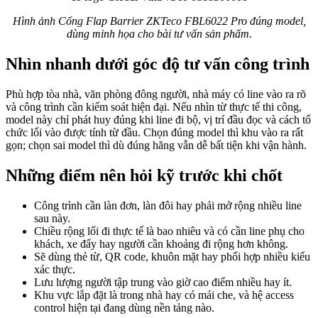
Hình ảnh Cổng Flap Barrier ZKTeco FBL6022 Pro đúng model,
dùng minh họa cho bài tư vấn sản phẩm.
Nhìn nhanh dưới góc độ tư vấn công trình
Phù hợp tòa nhà, văn phòng đông người, nhà máy có line vào ra rõ
và công trình cần kiểm soát hiện đại. Nếu nhìn từ thực tế thi công,
model này chỉ phát huy đúng khi line đi bộ, vị trí đầu đọc và cách tổ
chức lối vào được tính từ đầu. Chọn đúng model thì khu vào ra rất
gọn; chọn sai model thì dù đúng hãng vẫn dễ bất tiện khi vận hành.
Những điểm nên hỏi kỹ trước khi chốt
Công trình cần làn đơn, làn đôi hay phải mở rộng nhiều line
sau này.
Chiều rộng lối đi thực tế là bao nhiêu và có cần line phụ cho
khách, xe đẩy hay người cần khoảng đi rộng hơn không.
Sẽ dùng thẻ từ, QR code, khuôn mặt hay phối hợp nhiều kiểu
xác thực.
Lưu lượng người tập trung vào giờ cao điểm nhiều hay ít.
Khu vực lắp đặt là trong nhà hay có mái che, và hệ access
control hiện tại đang dùng nền tảng nào.