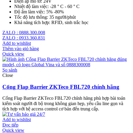
Điện áp mô tơ: 24V
Nhiệt độ làm việc: -28 ° C - 60 ° C
Độ ẩm làm việc: 5% -80%
Tốc độ lưu thông: 35 người/phút
Khả năng tích hợp: RFID, sinh trắc học
ZALO : 0888.300.008
ZALO : 0933.360.831
Add to wishlist
Thêm vào giỏ hàng
Quick view
So sánh
Close
Cổng Flap Barrier ZKTeco FBL720 chính hãng
Cổng Flap Barrier ZKTeco FBL720 chính hãng phù hợp bài toán
kiểm soát người đi bộ trong không gian hẹp, yêu cầu line gọn và
tích hợp với hệ access control cơ bản đến trung cấp.
Add to wishlist
Đọc tiếp
Quick view