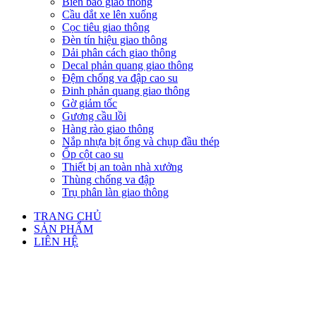
Biển báo giao thông
Cầu dắt xe lên xuống
Cọc tiêu giao thông
Đèn tín hiệu giao thông
Dải phân cách giao thông
Decal phản quang giao thông
Đệm chống va đập cao su
Đinh phản quang giao thông
Gờ giảm tốc
Gương cầu lồi
Hàng rào giao thông
Nắp nhựa bịt ống và chụp đầu thép
Ốp cột cao su
Thiết bị an toàn nhà xưởng
Thùng chống va đập
Trụ phân làn giao thông
TRANG CHỦ
SẢN PHẨM
LIÊN HỆ
Click to enlarge