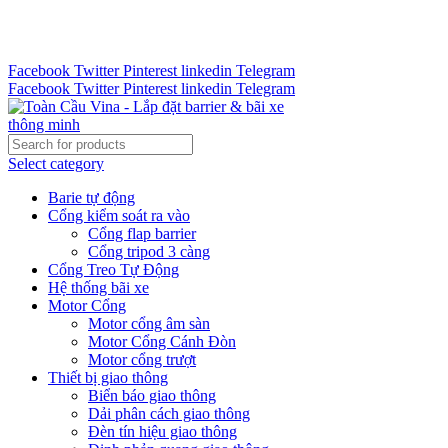
Tư vấn 24/7 - Hotline : 0888.300.008
CÔNG TY TOÀN CẦU VINA KINH CHÀO QUÝ KHÁCH
HÀNG
Facebook
Twitter
Pinterest
linkedin
Telegram
Facebook
Twitter
Pinterest
linkedin
Telegram
Select category
Barie tự động
Cổng kiểm soát ra vào
Cổng flap barrier
Cổng tripod 3 càng
Cổng Treo Tự Động
Hệ thống bãi xe
Motor Cổng
Motor cổng âm sàn
Motor Cổng Cánh Đòn
Motor cổng trượt
Thiết bị giao thông
Biển báo giao thông
Dải phân cách giao thông
Đèn tín hiệu giao thông