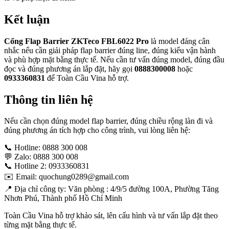
Kết luận
Cổng Flap Barrier ZKTeco FBL6022 Pro
là model đáng cân
nhắc nếu cần giải pháp flap barrier đúng line, đúng kiểu vận hành
và phù hợp mặt bằng thực tế. Nếu cần tư vấn đúng model, đúng đầu
đọc và đúng phương án lắp đặt, hãy gọi
0888300008
hoặc
0933360831
để Toàn Cầu Vina hỗ trợ.
Thông tin liên hệ
Nếu cần chọn đúng model flap barrier, đúng chiều rộng làn đi và
đúng phương án tích hợp cho công trình, vui lòng liên hệ:
📞 Hotline: 0888 300 008
💬 Zalo: 0888 300 008
📞 Hotline 2: 0933360831
✉️ Email: quochung0289@gmail.com
📍 Địa chỉ công ty: Văn phòng : 4/9/5 đường 100A, Phường Tăng
Nhơn Phú, Thành phố Hồ Chí Minh
Toàn Cầu Vina hỗ trợ khảo sát, lên cấu hình và tư vấn lắp đặt theo
từng mặt bằng thực tế.