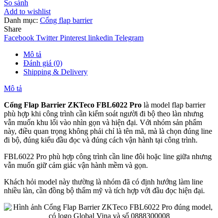
So sánh
Add to wishlist
Danh mục:
Cổng flap barrier
Share
Facebook
Twitter
Pinterest
linkedin
Telegram
Mô tả
Đánh giá (0)
Shipping & Delivery
Mô tả
Cổng Flap Barrier ZKTeco FBL6022 Pro
là model flap barrier
phù hợp khi công trình cần kiểm soát người đi bộ theo làn nhưng
vẫn muốn khu lối vào nhìn gọn và hiện đại. Với nhóm sản phẩm
này, điều quan trọng không phải chỉ là tên mã, mà là chọn đúng line
đi bộ, đúng kiểu đầu đọc và đúng cách vận hành tại công trình.
FBL6022 Pro phù hợp công trình cần line đôi hoặc line giữa nhưng
vẫn muốn giữ cảm giác vận hành mềm và gọn.
Khách hỏi model này thường là nhóm đã có định hướng làm line
nhiều làn, cần đồng bộ thẩm mỹ và tích hợp với đầu đọc hiện đại.