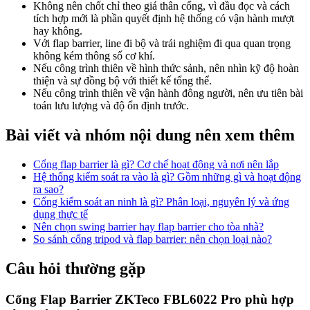
Không nên chốt chỉ theo giá thân cổng, vì đầu đọc và cách
tích hợp mới là phần quyết định hệ thống có vận hành mượt
hay không.
Với flap barrier, line đi bộ và trải nghiệm đi qua quan trọng
không kém thông số cơ khí.
Nếu công trình thiên về hình thức sảnh, nên nhìn kỹ độ hoàn
thiện và sự đồng bộ với thiết kế tổng thể.
Nếu công trình thiên về vận hành đông người, nên ưu tiên bài
toán lưu lượng và độ ổn định trước.
Bài viết và nhóm nội dung nên xem thêm
Cổng flap barrier là gì? Cơ chế hoạt động và nơi nên lắp
Hệ thống kiểm soát ra vào là gì? Gồm những gì và hoạt động
ra sao?
Cổng kiểm soát an ninh là gì? Phân loại, nguyên lý và ứng
dụng thực tế
Nên chọn swing barrier hay flap barrier cho tòa nhà?
So sánh cổng tripod và flap barrier: nên chọn loại nào?
Câu hỏi thường gặp
Cổng Flap Barrier ZKTeco FBL6022 Pro phù hợp