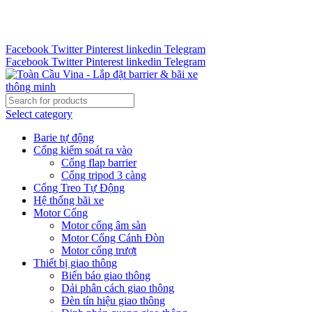
Tư vấn 24/7 - Hotline : 0888.300.008
CÔNG TY TOÀN CẦU VINA KINH CHÀO QUÝ KHÁCH
HÀNG
Facebook
Twitter
Pinterest
linkedin
Telegram
Facebook
Twitter
Pinterest
linkedin
Telegram
Select category
Barie tự động
Cổng kiểm soát ra vào
Cổng flap barrier
Cổng tripod 3 càng
Cổng Treo Tự Động
Hệ thống bãi xe
Motor Cổng
Motor cổng âm sàn
Motor Cổng Cánh Đòn
Motor cổng trượt
Thiết bị giao thông
Biển báo giao thông
Dải phân cách giao thông
Đèn tín hiệu giao thông