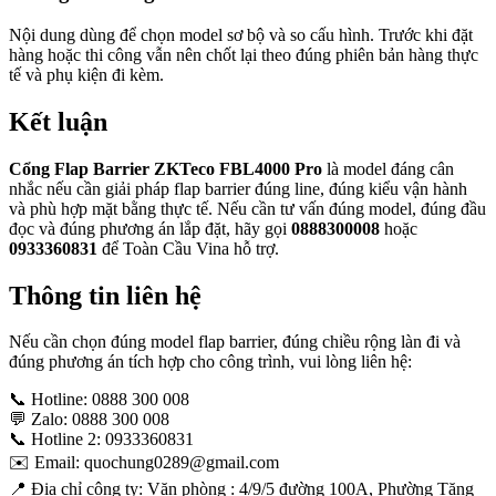
Nội dung dùng để chọn model sơ bộ và so cấu hình. Trước khi đặt
hàng hoặc thi công vẫn nên chốt lại theo đúng phiên bản hàng thực
tế và phụ kiện đi kèm.
Kết luận
Cổng Flap Barrier ZKTeco FBL4000 Pro
là model đáng cân
nhắc nếu cần giải pháp flap barrier đúng line, đúng kiểu vận hành
và phù hợp mặt bằng thực tế. Nếu cần tư vấn đúng model, đúng đầu
đọc và đúng phương án lắp đặt, hãy gọi
0888300008
hoặc
0933360831
để Toàn Cầu Vina hỗ trợ.
Thông tin liên hệ
Nếu cần chọn đúng model flap barrier, đúng chiều rộng làn đi và
đúng phương án tích hợp cho công trình, vui lòng liên hệ:
📞 Hotline: 0888 300 008
💬 Zalo: 0888 300 008
📞 Hotline 2: 0933360831
✉️ Email: quochung0289@gmail.com
📍 Địa chỉ công ty: Văn phòng : 4/9/5 đường 100A, Phường Tăng