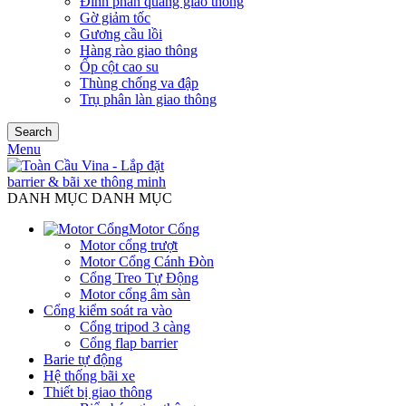
Đinh phản quang giao thông
Gờ giảm tốc
Gương cầu lồi
Hàng rào giao thông
Ốp cột cao su
Thùng chống va đập
Trụ phân làn giao thông
Search
Menu
DANH MỤC DANH MỤC
Motor Cổng
Motor cổng trượt
Motor Cổng Cánh Đòn
Cổng Treo Tự Động
Motor cổng âm sàn
Cổng kiểm soát ra vào
Cổng tripod 3 càng
Cổng flap barrier
Barie tự động
Hệ thống bãi xe
Thiết bị giao thông