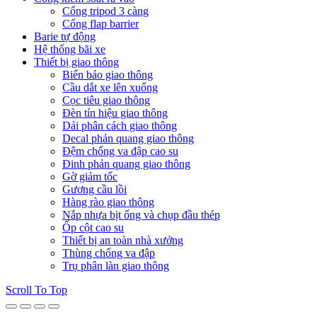
Cổng tripod 3 càng
Cổng flap barrier
Barie tự động
Hệ thống bãi xe
Thiết bị giao thông
Biển báo giao thông
Cầu dắt xe lên xuống
Cọc tiêu giao thông
Đèn tín hiệu giao thông
Dải phân cách giao thông
Decal phản quang giao thông
Đệm chống va đập cao su
Đinh phản quang giao thông
Gờ giảm tốc
Gương cầu lồi
Hàng rào giao thông
Nắp nhựa bịt ống và chụp đầu thép
Ốp cột cao su
Thiết bị an toàn nhà xưởng
Thùng chống va đập
Trụ phân làn giao thông
Scroll To Top