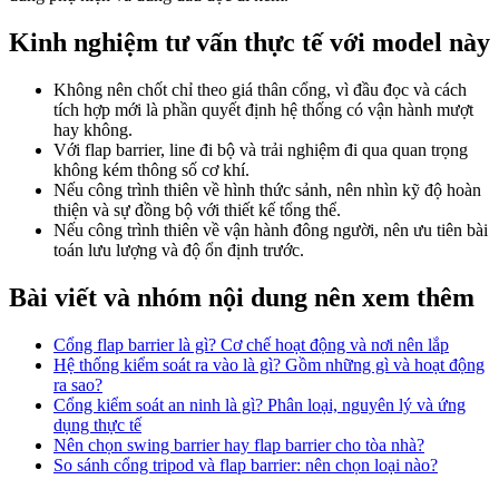
Kinh nghiệm tư vấn thực tế với model này
Không nên chốt chỉ theo giá thân cổng, vì đầu đọc và cách
tích hợp mới là phần quyết định hệ thống có vận hành mượt
hay không.
Với flap barrier, line đi bộ và trải nghiệm đi qua quan trọng
không kém thông số cơ khí.
Nếu công trình thiên về hình thức sảnh, nên nhìn kỹ độ hoàn
thiện và sự đồng bộ với thiết kế tổng thể.
Nếu công trình thiên về vận hành đông người, nên ưu tiên bài
toán lưu lượng và độ ổn định trước.
Bài viết và nhóm nội dung nên xem thêm
Cổng flap barrier là gì? Cơ chế hoạt động và nơi nên lắp
Hệ thống kiểm soát ra vào là gì? Gồm những gì và hoạt động
ra sao?
Cổng kiểm soát an ninh là gì? Phân loại, nguyên lý và ứng
dụng thực tế
Nên chọn swing barrier hay flap barrier cho tòa nhà?
So sánh cổng tripod và flap barrier: nên chọn loại nào?