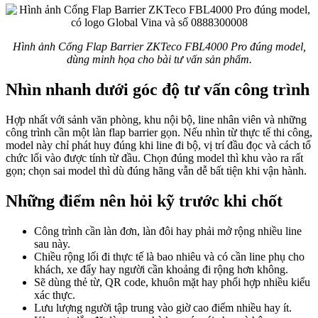
Hình ảnh Cổng Flap Barrier ZKTeco FBL4000 Pro đúng model,
dùng minh họa cho bài tư vấn sản phẩm.
Nhìn nhanh dưới góc độ tư vấn công trình
Hợp nhất với sảnh văn phòng, khu nội bộ, line nhân viên và những
công trình cần một làn flap barrier gọn. Nếu nhìn từ thực tế thi công,
model này chỉ phát huy đúng khi line đi bộ, vị trí đầu đọc và cách tổ
chức lối vào được tính từ đầu. Chọn đúng model thì khu vào ra rất
gọn; chọn sai model thì dù đúng hãng vẫn dễ bất tiện khi vận hành.
Những điểm nên hỏi kỹ trước khi chốt
Công trình cần làn đơn, làn đôi hay phải mở rộng nhiều line
sau này.
Chiều rộng lối đi thực tế là bao nhiêu và có cần line phụ cho
khách, xe đẩy hay người cần khoảng đi rộng hơn không.
Sẽ dùng thẻ từ, QR code, khuôn mặt hay phối hợp nhiều kiểu
xác thực.
Lưu lượng người tập trung vào giờ cao điểm nhiều hay ít.