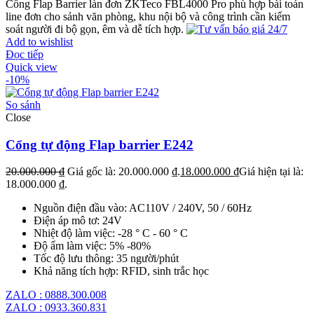
Cổng Flap Barrier làn đơn ZKTeco FBL4000 Pro phù hợp bài toán
line đơn cho sảnh văn phòng, khu nội bộ và công trình cần kiểm
soát người đi bộ gọn, êm và dễ tích hợp.
Add to wishlist
Đọc tiếp
Quick view
-10%
So sánh
Close
Cổng tự động Flap barrier E242
20.000.000
₫
Giá gốc là: 20.000.000 ₫.
18.000.000
₫
Giá hiện tại là:
18.000.000 ₫.
Nguồn điện đầu vào: AC110V / 240V, 50 / 60Hz
Điện áp mô tơ: 24V
Nhiệt độ làm việc: -28 ° C - 60 ° C
Độ ẩm làm việc: 5% -80%
Tốc độ lưu thông: 35 người/phút
Khả năng tích hợp: RFID, sinh trắc học
ZALO : 0888.300.008
ZALO : 0933.360.831