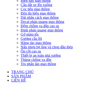
Biển báo giao thông
Cầu dắt xe lên xuống
Cọc tiêu giao thông
Đèn tín hiệu giao thông
Dải phân cách giao thông
Decal phản quang giao thông
Đệm chống va đập cao su
Đinh phản quang giao thông
Gờ giảm tốc
Gương cầu lồi
Hàng rào giao thông
Nắp nhựa bịt ống và chụp đầu thép
Ốp cột cao su
Thiết bị an toàn nhà xưởng
Thùng chống va đập
Trụ phân làn giao thông
TRANG CHỦ
SẢN PHẨM
LIÊN HỆ
Click to enlarge