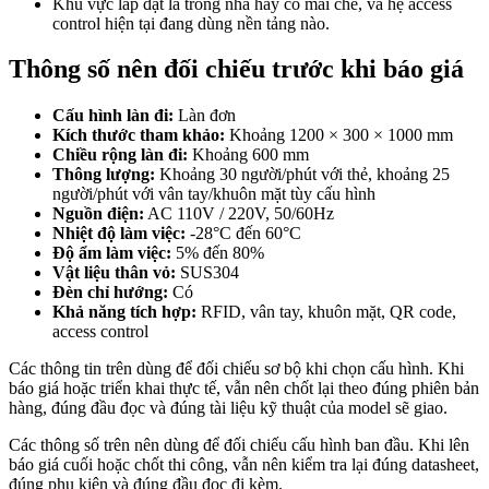
Khu vực lắp đặt là trong nhà hay có mái che, và hệ access
control hiện tại đang dùng nền tảng nào.
Thông số nên đối chiếu trước khi báo giá
Cấu hình làn đi:
Làn đơn
Kích thước tham khảo:
Khoảng 1200 × 300 × 1000 mm
Chiều rộng làn đi:
Khoảng 600 mm
Thông lượng:
Khoảng 30 người/phút với thẻ, khoảng 25
người/phút với vân tay/khuôn mặt tùy cấu hình
Nguồn điện:
AC 110V / 220V, 50/60Hz
Nhiệt độ làm việc:
-28°C đến 60°C
Độ ẩm làm việc:
5% đến 80%
Vật liệu thân vỏ:
SUS304
Đèn chỉ hướng:
Có
Khả năng tích hợp:
RFID, vân tay, khuôn mặt, QR code,
access control
Các thông tin trên dùng để đối chiếu sơ bộ khi chọn cấu hình. Khi
báo giá hoặc triển khai thực tế, vẫn nên chốt lại theo đúng phiên bản
hàng, đúng đầu đọc và đúng tài liệu kỹ thuật của model sẽ giao.
Các thông số trên nên dùng để đối chiếu cấu hình ban đầu. Khi lên
báo giá cuối hoặc chốt thi công, vẫn nên kiểm tra lại đúng datasheet,
đúng phụ kiện và đúng đầu đọc đi kèm.