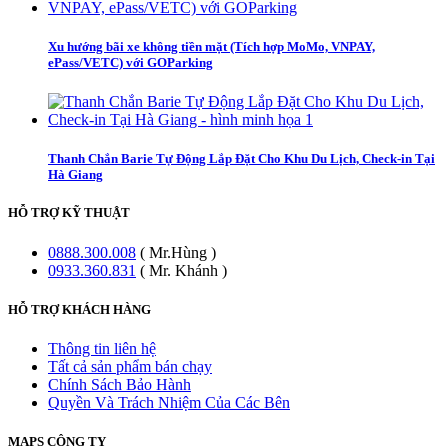
Xu hướng bãi xe không tiền mặt (Tích hợp MoMo, VNPAY,
ePass/VETC) với GOParking
Thanh Chắn Barie Tự Động Lắp Đặt Cho Khu Du Lịch, Check-in Tại
Hà Giang
HỖ TRỢ KỸ THUẬT
0888.300.008
( Mr.Hùng )
0933.360.831
( Mr. Khánh )
HỖ TRỢ KHÁCH HÀNG
Thông tin liên hệ
Tất cả sản phẩm bán chạy
Chính Sách Bảo Hành
Quyền Và Trách Nhiệm Của Các Bên
MAPS CÔNG TY