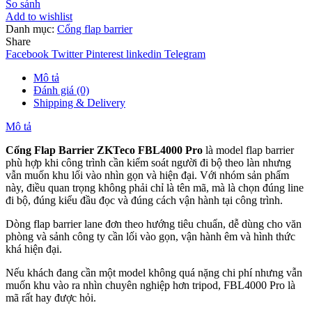
So sánh
Add to wishlist
Danh mục:
Cổng flap barrier
Share
Facebook
Twitter
Pinterest
linkedin
Telegram
Mô tả
Đánh giá (0)
Shipping & Delivery
Mô tả
Cổng Flap Barrier ZKTeco FBL4000 Pro
là model flap barrier
phù hợp khi công trình cần kiểm soát người đi bộ theo làn nhưng
vẫn muốn khu lối vào nhìn gọn và hiện đại. Với nhóm sản phẩm
này, điều quan trọng không phải chỉ là tên mã, mà là chọn đúng line
đi bộ, đúng kiểu đầu đọc và đúng cách vận hành tại công trình.
Dòng flap barrier lane đơn theo hướng tiêu chuẩn, dễ dùng cho văn
phòng và sảnh công ty cần lối vào gọn, vận hành êm và hình thức
khá hiện đại.
Nếu khách đang cần một model không quá nặng chi phí nhưng vẫn
muốn khu vào ra nhìn chuyên nghiệp hơn tripod, FBL4000 Pro là
mã rất hay được hỏi.