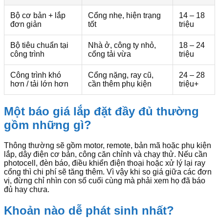
Bộ cơ bản + lắp
Cổng nhẹ, hiện trạng
14 – 18
đơn giản
tốt
triệu
Bộ tiêu chuẩn tại
Nhà ở, công ty nhỏ,
18 – 24
công trình
cổng tải vừa
triệu
Công trình khó
Cổng nặng, ray cũ,
24 – 28
hơn / tải lớn hơn
cần thêm phụ kiện
triệu+
Một báo giá lắp đặt đầy đủ thường
gồm những gì?
Thông thường sẽ gồm motor, remote, bản mã hoặc phụ kiện
lắp, dây điện cơ bản, công căn chỉnh và chạy thử. Nếu cần
photocell, đèn báo, điều khiển điện thoại hoặc xử lý lại ray
cổng thì chi phí sẽ tăng thêm. Vì vậy khi so giá giữa các đơn
vị, đừng chỉ nhìn con số cuối cùng mà phải xem họ đã báo
đủ hay chưa.
Khoản nào dễ phát sinh nhất?