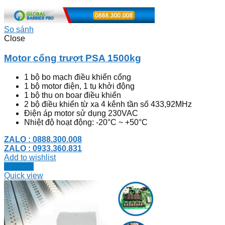
So sánh
Close
Motor cổng trượt PSA 1500kg
1 bộ bo mạch điều khiển cổng
1 bộ motor điện, 1 tụ khởi động
1 bộ thu on boar điều khiển
2 bộ điều khiển từ xa 4 kênh tần số 433,92MHz
Điện áp motor sử dụng 230VAC
Nhiệt độ hoạt động: -20°C ~ +50°C
ZALO : 0888.300.008
ZALO : 0933.360.831
Add to wishlist
Đọc tiếp
Quick view