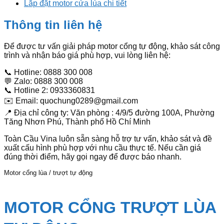
Lắp đặt motor cửa lùa chi tiết
Thông tin liên hệ
Để được tư vấn giải pháp motor cổng tự động, khảo sát công
trình và nhận báo giá phù hợp, vui lòng liên hệ:
📞 Hotline: 0888 300 008
💬 Zalo: 0888 300 008
📞 Hotline 2: 0933360831
✉️ Email: quochung0289@gmail.com
📍 Địa chỉ công ty: Văn phòng : 4/9/5 đường 100A, Phường
Tăng Nhơn Phú, Thành phố Hồ Chí Minh
Toàn Cầu Vina luôn sẵn sàng hỗ trợ tư vấn, khảo sát và đề
xuất cấu hình phù hợp với nhu cầu thực tế. Nếu cần giá
đúng thời điểm, hãy gọi ngay để được báo nhanh.
Motor cổng lùa / trượt tự động
MOTOR CỔNG TRƯỢT LÙA