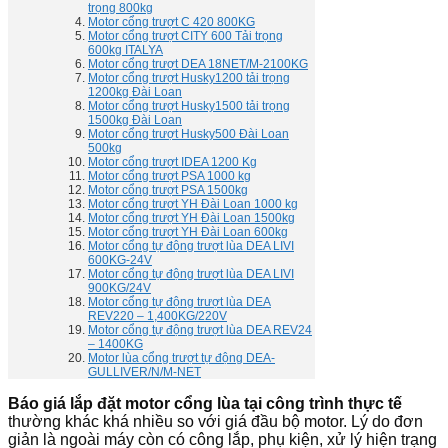
trọng 800kg
Motor cổng trượt C 420 800KG
Motor cổng trượt CITY 600 Tải trọng
600kg ITALYA
Motor cổng trượt DEA 18NET/M-2100KG
Motor cổng trượt Husky1200 tải trọng
1200kg Đài Loan
Motor cổng trượt Husky1500 tải trọng
1500kg Đài Loan
Motor cổng trượt Husky500 Đài Loan
500kg
Motor cổng trượt IDEA 1200 Kg
Motor cổng trượt PSA 1000 kg
Motor cổng trượt PSA 1500kg
Motor cổng trượt YH Đài Loan 1000 kg
Motor cổng trượt YH Đài Loan 1500kg
Motor cổng trượt YH Đài Loan 600kg
Motor cổng tự động trượt lùa DEA LIVI
600KG-24V
Motor cổng tự động trượt lùa DEA LIVI
900KG/24V
Motor cổng tự động trượt lùa DEA
REV220 – 1,400KG/220V
Motor cổng tự động trượt lùa DEA REV24
– 1400KG
Motor lùa cổng trượt tự động DEA-
GULLIVER/N/M-NET
Báo giá lắp đặt motor cổng lùa tại công trình thực tế
thường khác khá nhiều so với giá đầu bộ motor. Lý do đơn
giản là ngoài máy còn có công lắp, phụ kiện, xử lý hiện trạng