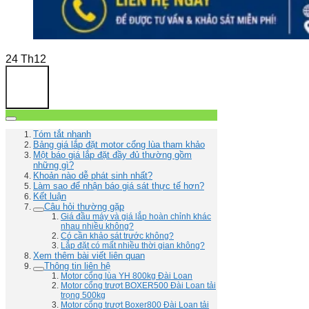
24
Th12
Tóm tắt nhanh
Bảng giá lắp đặt motor cổng lùa tham khảo
Một báo giá lắp đặt đầy đủ thường gồm
những gì?
Khoản nào dễ phát sinh nhất?
Làm sao để nhận báo giá sát thực tế hơn?
Kết luận
Câu hỏi thường gặp
Giá đầu máy và giá lắp hoàn chỉnh khác
nhau nhiều không?
Có cần khảo sát trước không?
Lắp đặt có mất nhiều thời gian không?
Xem thêm bài viết liên quan
Thông tin liên hệ
Motor cổng lùa YH 800kg Đài Loan
Motor cổng trượt BOXER500 Đài Loan tải
trọng 500kg
Motor cổng trượt Boxer800 Đài Loan tải