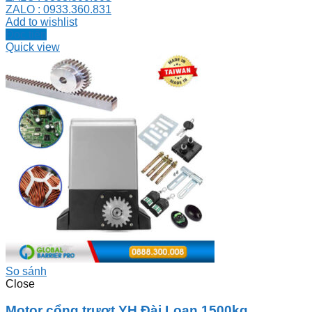
ZALO : 0933.360.831
Add to wishlist
Đọc tiếp
Quick view
So sánh
Close
Motor cổng trượt YH Đài Loan 1500kg