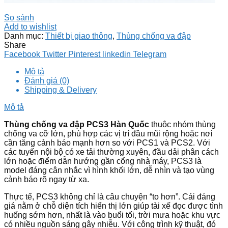
So sánh
Add to wishlist
Danh mục:
Thiết bị giao thông
,
Thùng chống va đập
Share
Facebook
Twitter
Pinterest
linkedin
Telegram
Mô tả
Đánh giá (0)
Shipping & Delivery
Mô tả
Thùng chống va đập PCS3 Hàn Quốc
thuộc nhóm thùng
chống va cỡ lớn, phù hợp các vị trí đầu mũi rộng hoặc nơi
cần tăng cảnh báo mạnh hơn so với PCS1 và PCS2. Với
các tuyến nội bộ có xe tải thường xuyên, đầu dải phân cách
lớn hoặc điểm dẫn hướng gần cổng nhà máy, PCS3 là
model đáng cân nhắc vì hình khối lớn, dễ nhìn và tạo vùng
cảnh báo rõ ngay từ xa.
Thực tế, PCS3 không chỉ là câu chuyện “to hơn”. Cái đáng
giá nằm ở chỗ diện tích hiển thị lớn giúp tài xế đọc được tình
huống sớm hơn, nhất là vào buổi tối, trời mưa hoặc khu vực
có nhiều nguồn sáng gây nhiễu. Với công trình kỹ thuật, đó