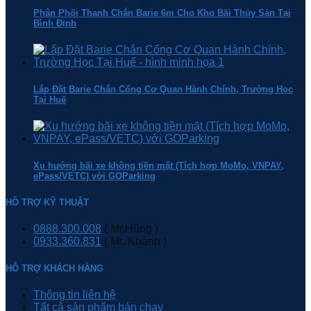
Phân Phối Thanh Chắn Barie 6m Cho Kho Bãi Thủy Sản Tại
Bình Định
Lắp Đặt Barie Chắn Cổng Cơ Quan Hành Chính, Trường Học
Tại Huế
Xu hướng bãi xe không tiền mặt (Tích hợp MoMo, VNPAY,
ePass/VETC) với GOParking
HỖ TRỢ KỸ THUẬT
0888.300.008
( Mr.Hùng )
0933.360.831
( Mr. Khánh )
HỖ TRỢ KHÁCH HÀNG
Thông tin liên hệ
Tất cả sản phẩm bán chạy