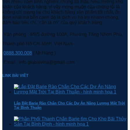
Với nhiều năm kinh nghiệm chúng tôi thấu hiểu những khó
khăn của khách hàng, vì vậy mong muốn của chúng tôi là
không chỉ mang lại cho khách hàng sản phẩm tốt nhất, ổn
định nhất mà bên cạnh đó là dịch vụ hỗ trợ nhanh chóng,
đảm bảo tiêu chí "cần là có" của quý khách hàng.
Văn phòng : 4/9/5 đường 100A, Phường Tăng Nhơn Phú,
Thành phố Hồ Chí Minh, Việt Nam
0888.300.008
( Mr.Hùng )
Email : info.globalvina@gmail.com
LINK BÀI VIÊT
Lắp Đặt Barie Rào Chắn Cho Các Dự Án Năng Lượng Mặt Trời
Tại Bình Thuận