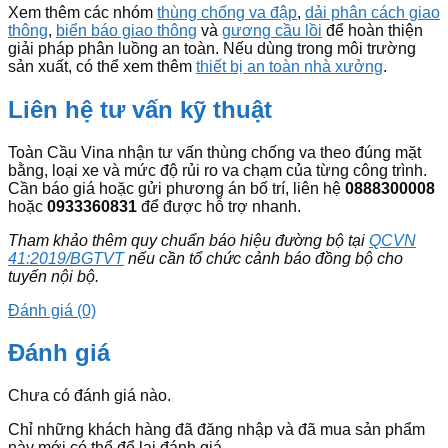
Xem thêm các nhóm
thùng chống va đập
,
dải phân cách giao
thông
,
biển báo giao thông
và
gương cầu lồi
để hoàn thiện
giải pháp phân luồng an toàn. Nếu dùng trong môi trường
sản xuất, có thể xem thêm
thiết bị an toàn nhà xưởng
.
Liên hệ tư vấn kỹ thuật
Toàn Cầu Vina nhận tư vấn thùng chống va theo đúng mặt
bằng, loại xe và mức độ rủi ro va chạm của từng công trình.
Cần báo giá hoặc gửi phương án bố trí, liên hệ
0888300008
hoặc
0933360831
để được hỗ trợ nhanh.
Tham khảo thêm quy chuẩn báo hiệu đường bộ tại
QCVN
41:2019/BGTVT
nếu cần tổ chức cảnh báo đồng bộ cho
tuyến nội bộ.
Đánh giá (0)
Đánh giá
Chưa có đánh giá nào.
Chỉ những khách hàng đã đăng nhập và đã mua sản phẩm
này mới có thể để lại đánh giá.