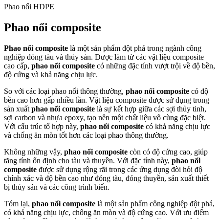
Phao nổi HDPE
Phao nổi composite
Phao nổi composite
là một sản phẩm đột phá trong ngành công
nghiệp đóng tàu và thủy sản. Được làm từ các vật liệu composite
cao cấp,
phao nổi composite
có những đặc tính vượt trội về độ bền,
độ cứng và khả năng chịu lực.
So với các loại phao nổi thông thường,
phao nổi composite
có độ
bền cao hơn gấp nhiều lần. Vật liệu composite được sử dụng trong
sản xuất
phao nổi composite
là sự kết hợp giữa các sợi thủy tinh,
sợi carbon và nhựa epoxy, tạo nên một chất liệu vô cùng đặc biệt.
Với cấu trúc tổ hợp này,
phao nổi composite
có khả năng chịu lực
và chống ăn mòn tốt hơn các loại phao thông thường.
Không những vậy,
phao nổi composite
còn có độ cứng cao, giúp
tăng tính ổn định cho tàu và thuyền. Với đặc tính này,
phao nổi
composite
được sử dụng rộng rãi trong các ứng dụng đòi hỏi độ
chính xác và độ bền cao như đóng tàu, đóng thuyền, sản xuất thiết
bị thủy sản và các công trình biển.
Tóm lại,
phao nổi composite
là một sản phẩm công nghiệp đột phá,
có khả năng chịu lực, chống ăn mòn và độ cứng cao. Với ưu điểm