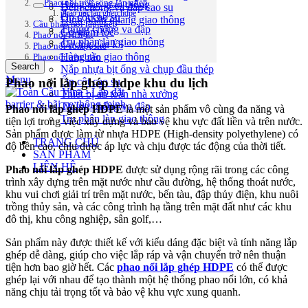
Phao nổi trên sông lắp ghép
Hàng rào giao thông
Đệm chống va đập cao su
phao nổi lắp ghép hdpe
Ốp cột cao su
Đinh phản quang giao thông
Cầu phao nổi lắp ghép
Thùng chống va đập
Gờ giảm tốc
Phao nổi HDPE
Trụ phân làn giao thông
Gương cầu lồi
Phao nổi composite
Hàng rào giao thông
Phao nổi trên biển
Search
Nắp nhựa bịt ống và chụp đầu thép
Menu
Phao nổi lắp ghép hdpe khu du lịch
Ốp cột cao su
Thiết bị an toàn nhà xưởng
Thùng chống va đập
Phao nổi lắp ghép HDPE
là một sản phẩm vô cùng đa năng và
Trụ phân làn giao thông
tiện lợi trong việc xây dựng và bảo vệ khu vực đất liền và trên nước.
Sản phẩm được làm từ nhựa HDPE (High-density polyethylene) có
TRANG CHỦ
độ bền cao, chịu được áp lực và chịu được tác động của thời tiết.
SẢN PHẨM
LIÊN HỆ
Phao nổi lắp ghép HDPE
được sử dụng rộng rãi trong các công
trình xây dựng trên mặt nước như cầu đường, hệ thống thoát nước,
khu vui chơi giải trí trên mặt nước, bến tàu, đập thủy điện, khu nuôi
trồng thủy sản, và các công trình hạ tầng trên mặt đất như các khu
đô thị, khu công nghiệp, sân golf,…
Sản phẩm này được thiết kế với kiểu dáng đặc biệt và tính năng lắp
ghép dễ dàng, giúp cho việc lắp ráp và vận chuyển trở nên thuận
tiện hơn bao giờ hết. Các
phao nổi lắp ghép HDPE
có thể được
ghép lại với nhau để tạo thành một hệ thống phao nổi lớn, có khả
năng chịu tải trọng tốt và bảo vệ khu vực xung quanh.