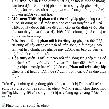
Cầu treo:
Nhựa Phao
được sử dụng để tạo ra một hệ thống
cầu treo dựa trên thiết bị phao nổi trên sông lắp ghép. Hệ
thống cầu treo này rất đa dụng và có thể được sử dụng để vận
chuyển người và hàng hóa.
Móc neo:
Thiết bị phao nổi trên sông
lắp ghép cũng có thể
được sử dụng như là móc neo cho các tàu thuyền và tàu cá.
Thiết bị này được thiết kế để cung cấp sự ổn định và độ bền
cho tàu thuyền và tàu cá, đặc biệt là khi chúng đậu ở các vị trí
khó khăn trên sông.
Nhà bè:
Thiết bị phao nổi trên sông
lắp ghép có thể được
sử dụng để xây dựng các nhà bè trên sông. Với nhựa Phao
làm vật liệu chính, các nhà bè này được đảm bảo độ bền và
độ ổn định cao trên nước.
Đập thủy điện:
Thiết bị phao nổi trên sông lắp ghép cũng có
thể được sử dụng để xây dựng các đập thủy điện. Với khả
năng chịu được áp lực và độ bền cao,
Phao nổi trên sông lắp
ghép
là vật liệu lý tưởng để sử dụng trong các dự án đập thủy
điện.
Trên đây là những ứng dụng phổ biến của thiết bị
Phao nổi trên
sông lắp ghép
nổi trên sông lắp ghép. Với khả năng chịu được môi
trường khắc nghiệt của sông, thiết bị này đang ngày càng được ưa
chuộn.