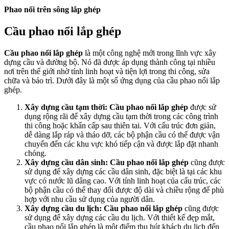
Phao nổi trên sông lắp ghép
Cầu phao nổi lắp ghép
Cầu phao nổi lắp ghép
là một công nghệ mới trong lĩnh vực xây
dựng cầu và đường bộ. Nó đã được áp dụng thành công tại nhiều
nơi trên thế giới nhờ tính linh hoạt và tiện lợi trong thi công, sửa
chữa và bảo trì. Dưới đây là một số ứng dụng của cầu phao nổi lắp
ghép.
Xây dựng cầu tạm thời:
Cầu phao nổi lắp ghép
được sử
dụng rộng rãi để xây dựng cầu tạm thời trong các công trình
thi công hoặc khẩn cấp sau thiên tai. Với cấu trúc đơn giản,
dễ dàng lắp ráp và tháo dỡ, các bộ phận cầu có thể được vận
chuyển đến các khu vực khó tiếp cận và được lắp đặt nhanh
chóng.
Xây dựng cầu dân sinh:
Cầu phao nổi lắp ghép
cũng được
sử dụng để xây dựng các cầu dân sinh, đặc biệt là tại các khu
vực có nước lũ dâng cao. Với tính linh hoạt của cấu trúc, các
bộ phận cầu có thể thay đổi được độ dài và chiều rộng để phù
hợp với nhu cầu sử dụng của người dân.
Xây dựng cầu du lịch:
Cầu phao nổi lắp ghép
cũng được
sử dụng để xây dựng các cầu du lịch. Với thiết kế đẹp mắt,
cầu phao nổi lắp ghép là một điểm thu hút khách du lịch đến