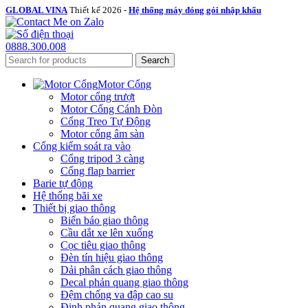
GLOBAL VINA
Thiết kế 2026 -
Hệ thống máy đóng gói nhập khẩu
0888.300.008
Search
Motor Cổng
Motor cổng trượt
Motor Cổng Cánh Đòn
Cổng Treo Tự Động
Motor cổng âm sàn
Cổng kiểm soát ra vào
Cổng tripod 3 càng
Cổng flap barrier
Barie tự động
Hệ thống bãi xe
Thiết bị giao thông
Biển báo giao thông
Cầu dắt xe lên xuống
Cọc tiêu giao thông
Đèn tín hiệu giao thông
Dải phân cách giao thông
Decal phản quang giao thông
Đệm chống va đập cao su
Đinh phản quang giao thông