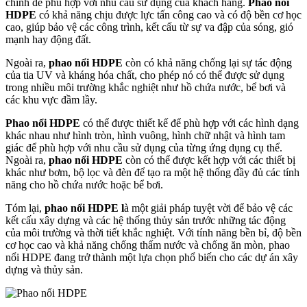
chỉnh để phù hợp với nhu cầu sử dụng của khách hàng.
Phao nổi
HDPE
có khả năng chịu được lực tấn công cao và có độ bền cơ học
cao, giúp bảo vệ các công trình, kết cấu từ sự va đập của sóng, gió
mạnh hay động đất.
Ngoài ra,
phao nổi HDPE
còn có khả năng chống lại sự tác động
của tia UV và kháng hóa chất, cho phép nó có thể được sử dụng
trong nhiều môi trường khắc nghiệt như hồ chứa nước, bể bơi và
các khu vực đầm lầy.
Phao nổi HDPE
có thể được thiết kế để phù hợp với các hình dạng
khác nhau như hình tròn, hình vuông, hình chữ nhật và hình tam
giác để phù hợp với nhu cầu sử dụng của từng ứng dụng cụ thể.
Ngoài ra,
phao nổi HDPE
còn có thể được kết hợp với các thiết bị
khác như bơm, bộ lọc và đèn để tạo ra một hệ thống đầy đủ các tính
năng cho hồ chứa nước hoặc bể bơi.
Tóm lại,
phao nổi HDPE l
à một giải pháp tuyệt vời để bảo vệ các
kết cấu xây dựng và các hệ thống thủy sản trước những tác động
của môi trường và thời tiết khắc nghiệt. Với tính năng bền bỉ, độ bền
cơ học cao và khả năng chống thấm nước và chống ăn mòn, phao
nổi HDPE đang trở thành một lựa chọn phổ biến cho các dự án xây
dựng và thủy sản.