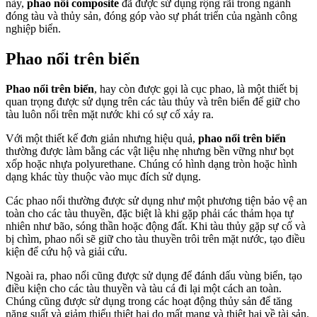
này,
phao nổi composite
đã được sử dụng rộng rãi trong ngành
đóng tàu và thủy sản, đóng góp vào sự phát triển của ngành công
nghiệp biển.
Phao nổi trên biển
Phao nổi trên biển
, hay còn được gọi là cục phao, là một thiết bị
quan trọng được sử dụng trên các tàu thủy và trên biển để giữ cho
tàu luôn nổi trên mặt nước khi có sự cố xảy ra.
Với một thiết kế đơn giản nhưng hiệu quả,
phao nổi trên biển
thường được làm bằng các vật liệu nhẹ nhưng bền vững như bọt
xốp hoặc nhựa polyurethane. Chúng có hình dạng tròn hoặc hình
dạng khác tùy thuộc vào mục đích sử dụng.
Các phao nổi thường được sử dụng như một phương tiện bảo vệ an
toàn cho các tàu thuyền, đặc biệt là khi gặp phải các thảm họa tự
nhiên như bão, sóng thần hoặc động đất. Khi tàu thủy gặp sự cố và
bị chìm, phao nổi sẽ giữ cho tàu thuyền trôi trên mặt nước, tạo điều
kiện để cứu hộ và giải cứu.
Ngoài ra, phao nổi cũng được sử dụng để đánh dấu vùng biển, tạo
điều kiện cho các tàu thuyền và tàu cá đi lại một cách an toàn.
Chúng cũng được sử dụng trong các hoạt động thủy sản để tăng
năng suất và giảm thiểu thiệt hại do mất mạng và thiệt hại về tài sản.