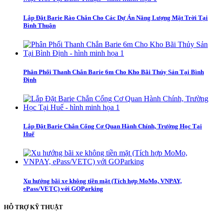
Lắp Đặt Barie Rào Chắn Cho Các Dự Án Năng Lượng Mặt Trời Tại
Bình Thuận
Phân Phối Thanh Chắn Barie 6m Cho Kho Bãi Thủy Sản Tại Bình
Định
Lắp Đặt Barie Chắn Cổng Cơ Quan Hành Chính, Trường Học Tại
Huế
Xu hướng bãi xe không tiền mặt (Tích hợp MoMo, VNPAY,
ePass/VETC) với GOParking
HỖ TRỢ KỸ THUẬT