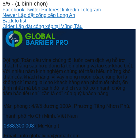
5/5 - (1 bình chọn)
Facebook
Twitter
Pinterest
linkedin
Telegram
Newer
Lắp đặt cổng xếp Long An
Back to list
Older
Lắp đặt cổng xếp tại Vũng Tàu
Đội ngũ Toàn cầu vina chúng tôi luôn xem dịch vụ hỗ trợ
khách hàng sau hợp đồng là tiên phong và tạo sự khác biệt.
Với nhiều năm kinh nghiệm chúng tôi thấu hiểu những khó
khăn của khách hàng, vì vậy mong muốn của chúng tôi là
không chỉ mang lại cho khách hàng sản phẩm tốt nhất, ổn
định nhất mà bên cạnh đó là dịch vụ hỗ trợ nhanh chóng,
đảm bảo tiêu chí "cần là có" của quý khách hàng.
Văn phòng : 4/9/5 đường 100A, Phường Tăng Nhơn Phú,
Thành phố Hồ Chí Minh, Việt Nam
0888.300.008
( Mr.Hùng )
Email : info.globalvina@gmail.com