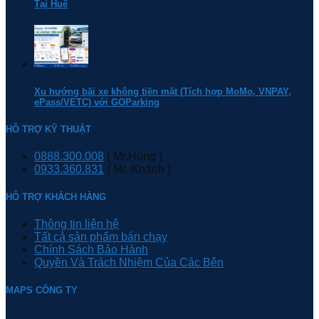
Tại Huế
Xu hướng bãi xe không tiền mặt (Tích hợp MoMo, VNPAY,
ePass/VETC) với GOParking
HỖ TRỢ KỸ THUẬT
0888.300.008
( Mr.Hùng )
0933.360.831
( Mr. Khánh )
HỖ TRỢ KHÁCH HÀNG
Thông tin liên hệ
Tất cả sản phẩm bán chạy
Chính Sách Bảo Hành
Quyền Và Trách Nhiệm Của Các Bên
MAPS CÔNG TY