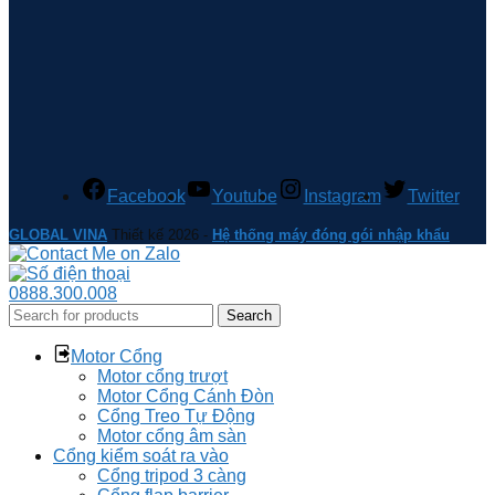
Facebook
Youtube
Instagram
Twitter
GLOBAL VINA
Thiết kế 2026 -
Hệ thống máy đóng gói nhập khẩu
0888.300.008
Search
Motor Cổng
Motor cổng trượt
Motor Cổng Cánh Đòn
Cổng Treo Tự Động
Motor cổng âm sàn
Cổng kiểm soát ra vào
Cổng tripod 3 càng