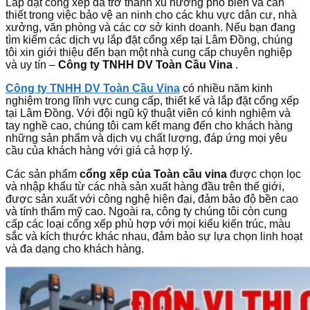
Lắp đặt cổng xếp đã trở thành xu hướng phổ biến và cần
thiết trong việc bảo vệ an ninh cho các khu vực dân cư, nhà
xưởng, văn phòng và các cơ sở kinh doanh. Nếu bạn đang
tìm kiếm các dịch vụ lắp đặt cổng xếp tại Lâm Đồng, chúng
tôi xin giới thiệu đến bạn một nhà cung cấp chuyên nghiệp
và uy tín –
Công ty TNHH DV Toàn Cầu Vina
.
Công ty TNHH DV Toàn Cầu Vina
có nhiều năm kinh
nghiệm trong lĩnh vực cung cấp, thiết kế và lắp đặt cổng xếp
tại Lâm Đồng. Với đội ngũ kỹ thuật viên có kinh nghiệm và
tay nghề cao, chúng tôi cam kết mang đến cho khách hàng
những sản phẩm và dịch vụ chất lượng, đáp ứng mọi yêu
cầu của khách hàng với giá cả hợp lý.
Các sản phẩm
cổng xếp của Toàn cầu vina
được chọn lọc
và nhập khẩu từ các nhà sản xuất hàng đầu trên thế giới,
được sản xuất với công nghệ hiện đại, đảm bảo độ bền cao
và tính thẩm mỹ cao. Ngoài ra, công ty chúng tôi còn cung
cấp các loại cổng xếp phù hợp với mọi kiểu kiến trúc, màu
sắc và kích thước khác nhau, đảm bảo sự lựa chọn linh hoạt
và đa dạng cho khách hàng.