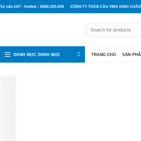
Tư vấn 24/7 - Hotline : 0888.300.008
CÔNG TY TOÀN CẦU VINA KINH CHÀ
DANH MỤC DANH MỤC
TRANG CHỦ
SẢN PH