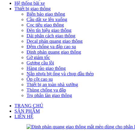
Hệ thống bãi xe
Thiết bị giao thông
Biển báo giao thông
Cầu dắt xe lên xuống
Cọc tiêu giao thông
Đèn tín hiệu giao thông
Dải phân cách giao thông
Decal phản quang giao thông
Đệm chống va đập cao su
Đinh phản quang giao thông
Gờ giảm tốc
Gương cầu lồi
Hàng rào giao thông
Nắp nhựa bịt ống và chụp đầu thép
Ốp cột cao su
Thiết bị an toàn nhà xưởng
Thùng chống va đập
Trụ phân làn giao thông
TRANG CHỦ
SẢN PHẨM
LIÊN HỆ