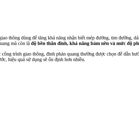
giao thông dùng để tăng khả năng nhận biết mép đường, tim đường, dải 
quang mà còn là
độ bền thân đinh, khả năng bám nền và mức độ phù 
c công trình giao thông, đinh phản quang thường được chọn để dẫn hướn
ước, hiệu quả sử dụng sẽ ổn định hơn nhiều.