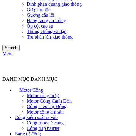
Đinh phản quang giao thông
Gờ giảm tốc
Gương cầu lồi
Hàng rào giao thông
Ốp cột cao su
Thùng chống va đập
Trụ phân làn giao thông
Search
Menu
DANH MỤC DANH MỤC
Motor Cổng
Motor cổng trượt
Motor Cổng Cánh Đòn
Cổng Treo Tự Động
Motor cổng âm sàn
Cổng kiểm soát ra vào
Cổng tripod 3 càng
Cổng flap barrier
Barie tự động