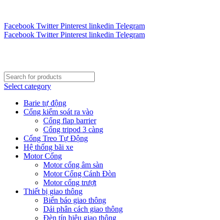
Tư vấn 24/7 - Hotline : 0888.300.008
CÔNG TY TOÀN CẦU VINA KINH CHÀO QUÝ KHÁCH H
Facebook
Twitter
Pinterest
linkedin
Telegram
Facebook
Twitter
Pinterest
linkedin
Telegram
Select category
Barie tự động
Cổng kiểm soát ra vào
Cổng flap barrier
Cổng tripod 3 càng
Cổng Treo Tự Động
Hệ thống bãi xe
Motor Cổng
Motor cổng âm sàn
Motor Cổng Cánh Đòn
Motor cổng trượt
Thiết bị giao thông
Biển báo giao thông
Dải phân cách giao thông
Đèn tín hiệu giao thông