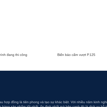
rình đang thi công
Biển báo cấm vượt P.125
au hợp đồng là tiên phong và tạo sự khác biệt. Với nhiều năm kinh ng
 hàng sản phẩm tốt nhất, ổn định nhất mà bên cạnh đó là dịch vụ hỗ t