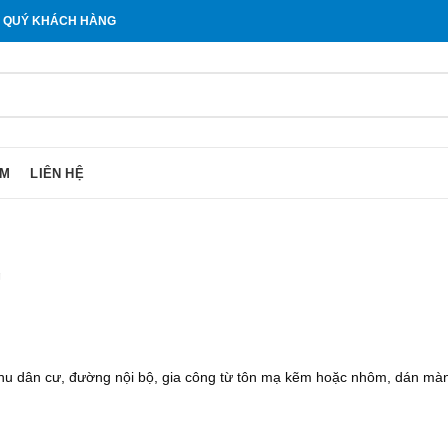
O QUÝ KHÁCH HÀNG
ẨM
LIÊN HỆ
g
hu dân cư, đường nội bộ, gia công từ tôn mạ kẽm hoặc nhôm, dán màng