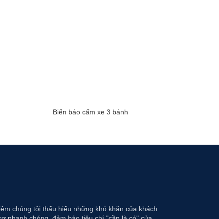
Biển báo cấm xe 3 bánh
hiệm chúng tôi thấu hiểu những khó khăn của khách
rợ nhanh chóng, đảm bảo tiêu chí "cần là có" của