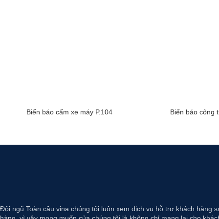
Biển báo cấm xe máy P.104
Biển báo công t
Đội ngũ Toàn cầu vina chúng tôi luôn xem dịch vụ hỗ trợ khách hàng s
hàng, vì vậy mong muốn của chúng tôi là không chỉ mang lại cho khách