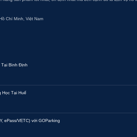
Hồ Chí Minh, Việt Nam
Tại Bình Định
g Học Tại Huế
Y, ePass/VETC) với GOParking