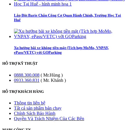
Lắp Đặt Barie Chắn Cổng Cơ Quan Hành Chính, Trường Học Tại
Huế
Xu hướng bãi xe không tiền mặt (Tích hợp MoMo, VNPAY,
ePass/VETC) với GOParking
HỖ TRỢ KỸ THUẬT
0888.300.008
( Mr.Hùng )
0933.360.831
( Mr. Khánh )
HỖ TRỢ KHÁCH HÀNG
Thông tin liên hệ
Tất cả sản phẩm bán chạy
Chính Sách Bảo Hành
Quyền Và Trách Nhiệm Của Các Bên
MAPS CÔNG TY