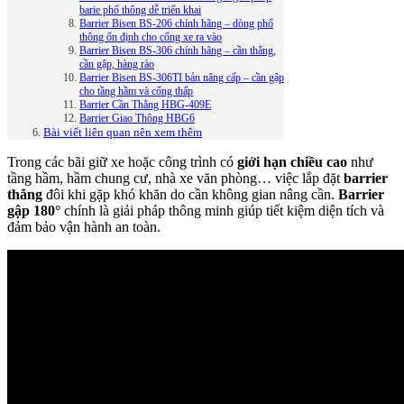
barie phổ thông dễ triển khai
Barrier Bisen BS-206 chính hãng – dòng phổ
thông ổn định cho cổng xe ra vào
Barrier Bisen BS-306 chính hãng – cần thẳng,
cần gập, hàng rào
Barrier Bisen BS-306TI bản nâng cấp – cần gập
cho tầng hầm và cổng thấp
Barrier Cần Thẳng HBG-409E
Barrier Giao Thông HBG6
Bài viết liên quan nên xem thêm
Trong các bãi giữ xe hoặc công trình có
giới hạn chiều cao
như
tầng hầm, hầm chung cư, nhà xe văn phòng… việc lắp đặt
barrier
thẳng
đôi khi gặp khó khăn do cần không gian nâng cần.
Barrier
gập 180°
chính là giải pháp thông minh giúp tiết kiệm diện tích và
đảm bảo vận hành an toàn.