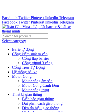
Tư vấn 24/7 - Hotline : 0888.300.008
CÔNG TY TOÀN CẦU VINA KINH CHÀO QUÝ KHÁCH
HÀNG
Facebook
Twitter
Pinterest
linkedin
Telegram
Facebook
Twitter
Pinterest
linkedin
Telegram
Select category
Barie tự động
Cổng kiểm soát ra vào
Cổng flap barrier
Cổng tripod 3 càng
Cổng Treo Tự Động
Hệ thống bãi xe
Motor Cổng
Motor cổng âm sàn
Motor Cổng Cánh Đòn
Motor cổng trượt
Thiết bị giao thông
Biển báo giao thông
Dải phân cách giao thông
Đèn tín hiệu giao thông