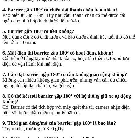
4. Barrier gập 180° có chiều dài thanh chắn bao nhiêu?
Phổ biến từ 3m – 6m. Tùy nhu cầu, thanh chắn có thể được cắt
ngắn cho phù hợp kích thước lối ra/vào.
5. Barrier gập 180° có bền không?
Nếu dùng động cơ chất lượng và bảo dưỡng định kỳ, tuổi thọ có thể
lên tới 5–10 năm.
6. Mất điện thì barrier gập 180° có hoạt động không?
Có thể mở bằng tay nhờ chìa khóa cơ, hoặc lắp thêm UPS/bộ lưu
điện để vận hành khi mất điện.
7. Lắp đặt barrier gập 180° có cần không gian rộng không?
Không cần nhiều không gian phía trên, nhưng vẫn cần đủ chiều
ngang để lắp đặt chân trụ và góc gập.
8. Có thể kết nối barrier gập 180° với hệ thống giữ xe tự động
không?
Có. Barrier có thể tích hợp với máy quét thẻ từ, camera nhận diện
biển số, hoặc phần mềm quản lý bãi xe.
9. Thời gian đóng/mở của barrier gập 180° là bao lâu?
Tùy model, thường từ 3–6 giây.