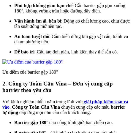
Phù hợp không gian hạn chế
: Cần barrier gập gọn xuống
180°, không vướng trần hoặc đường dây điện.
Vận hành êm ái, bền bỉ
: Động cơ chất lượng cao, chịu được
tần suất đóng mở liên tục.
An toàn tuyệt đối
: Cảm biến dừng khi gặp vật cản, tránh va
chạm phương tiện.
Dễ bảo trì
: Cấu tạo đơn giản, linh kiện thay thế sẵn có.
Ưu điểm của barrier gập 180°
2. Công ty Toàn Cầu Vina – Đơn vị cung cấp
barrier theo yêu cầu
Với kinh nghiệm nhiều năm trong lĩnh vực
giải pháp kiểm soát ra
vào
,
Công ty Toàn Cầu Vina
chuyên cung cấp các mẫu
barrier
tự động
đáp ứng mọi nhu cầu của khách hàng:
Barrier gập 180°
cho công trình giới hạn chiều cao.
Barrier gập 90°
– Giải pháp cho không gian vừa phải.