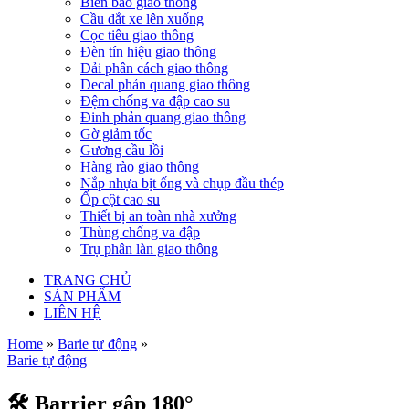
Biển báo giao thông
Cầu dắt xe lên xuống
Cọc tiêu giao thông
Đèn tín hiệu giao thông
Dải phân cách giao thông
Decal phản quang giao thông
Đệm chống va đập cao su
Đinh phản quang giao thông
Gờ giảm tốc
Gương cầu lồi
Hàng rào giao thông
Nắp nhựa bịt ống và chụp đầu thép
Ốp cột cao su
Thiết bị an toàn nhà xưởng
Thùng chống va đập
Trụ phân làn giao thông
TRANG CHỦ
SẢN PHẨM
LIÊN HỆ
Home
»
Barie tự động
»
Barie tự động
🛠️ Barrier gập 180°