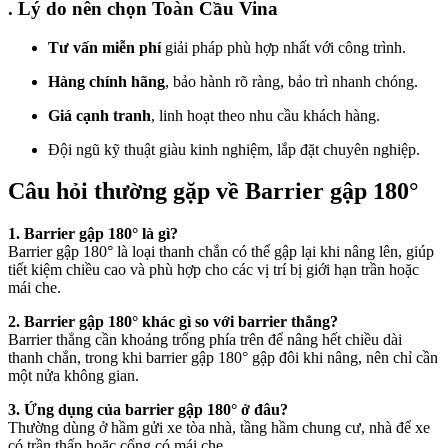
. Lý do nên chọn Toàn Cầu Vina
Tư vấn miễn phí
giải pháp phù hợp nhất với công trình.
Hàng chính hãng
, bảo hành rõ ràng, bảo trì nhanh chóng.
Giá cạnh tranh
, linh hoạt theo nhu cầu khách hàng.
Đội ngũ kỹ thuật giàu kinh nghiệm, lắp đặt chuyên nghiệp.
Câu hỏi thường gặp về Barrier gập 180°
1. Barrier gập 180° là gì?
Barrier gập 180° là loại thanh chắn có thể gập lại khi nâng lên, giúp
tiết kiệm chiều cao và phù hợp cho các vị trí bị giới hạn trần hoặc
mái che.
2. Barrier gập 180° khác gì so với barrier thẳng?
Barrier thẳng cần khoảng trống phía trên để nâng hết chiều dài
thanh chắn, trong khi barrier gập 180° gập đôi khi nâng, nên chỉ cần
một nửa không gian.
3. Ứng dụng của barrier gập 180° ở đâu?
Thường dùng ở hầm gửi xe tòa nhà, tầng hầm chung cư, nhà để xe
có trần thấp hoặc cổng có mái che.