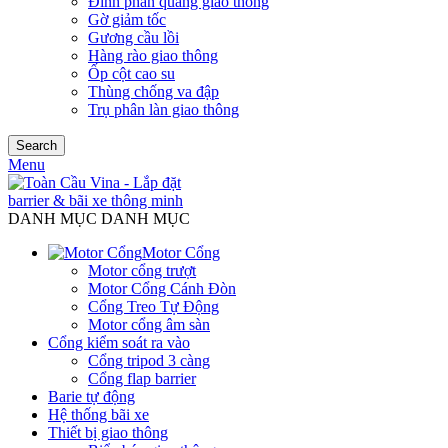
Đinh phản quang giao thông
Gờ giảm tốc
Gương cầu lồi
Hàng rào giao thông
Ốp cột cao su
Thùng chống va đập
Trụ phân làn giao thông
Search
Menu
DANH MỤC DANH MỤC
Motor Cổng
Motor cổng trượt
Motor Cổng Cánh Đòn
Cổng Treo Tự Động
Motor cổng âm sàn
Cổng kiểm soát ra vào
Cổng tripod 3 càng
Cổng flap barrier
Barie tự động
Hệ thống bãi xe
Thiết bị giao thông