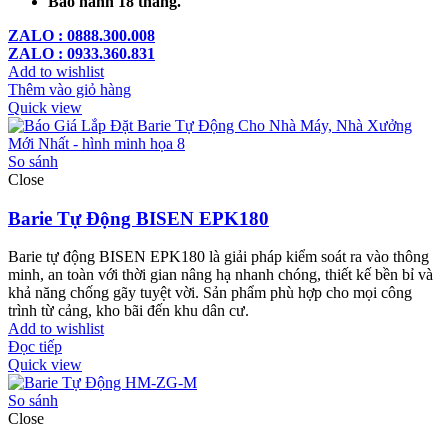
Bảo hành 18 tháng.
ZALO : 0888.300.008
ZALO : 0933.360.831
Add to wishlist
Thêm vào giỏ hàng
Quick view
So sánh
Close
Barie Tự Động BISEN EPK180
Barie tự động BISEN EPK180 là giải pháp kiểm soát ra vào thông
minh, an toàn với thời gian nâng hạ nhanh chóng, thiết kế bền bỉ và
khả năng chống gãy tuyệt vời. Sản phẩm phù hợp cho mọi công
trình từ cảng, kho bãi đến khu dân cư.
Add to wishlist
Đọc tiếp
Quick view
So sánh
Close