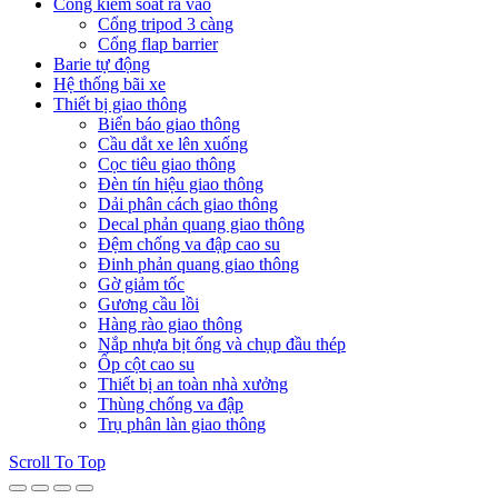
Cổng kiểm soát ra vào
Cổng tripod 3 càng
Cổng flap barrier
Barie tự động
Hệ thống bãi xe
Thiết bị giao thông
Biển báo giao thông
Cầu dắt xe lên xuống
Cọc tiêu giao thông
Đèn tín hiệu giao thông
Dải phân cách giao thông
Decal phản quang giao thông
Đệm chống va đập cao su
Đinh phản quang giao thông
Gờ giảm tốc
Gương cầu lồi
Hàng rào giao thông
Nắp nhựa bịt ống và chụp đầu thép
Ốp cột cao su
Thiết bị an toàn nhà xưởng
Thùng chống va đập
Trụ phân làn giao thông
Scroll To Top