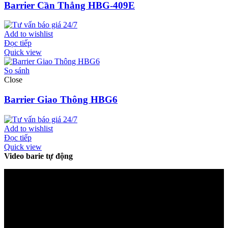
Barrier Cần Thẳng HBG-409E
Add to wishlist
Đọc tiếp
Quick view
So sánh
Close
Barrier Giao Thông HBG6
Add to wishlist
Đọc tiếp
Quick view
Video barie tự động