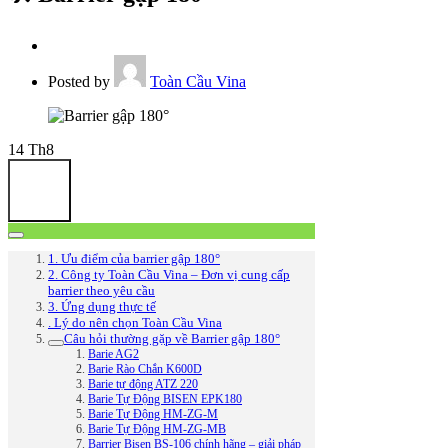
Posted by
Toàn Cầu Vina
14
Th8
1. Ưu điểm của barrier gập 180°
2. Công ty Toàn Cầu Vina – Đơn vị cung cấp
barrier theo yêu cầu
3. Ứng dụng thực tế
. Lý do nên chọn Toàn Cầu Vina
Câu hỏi thường gặp về Barrier gập 180°
Barie AG2
Barie Rào Chắn K600D
Barie tự động ATZ 220
Barie Tự Động BISEN EPK180
Barie Tự Động HM-ZG-M
Barie Tự Động HM-ZG-MB
Barrier Bisen BS-106 chính hãng – giải pháp