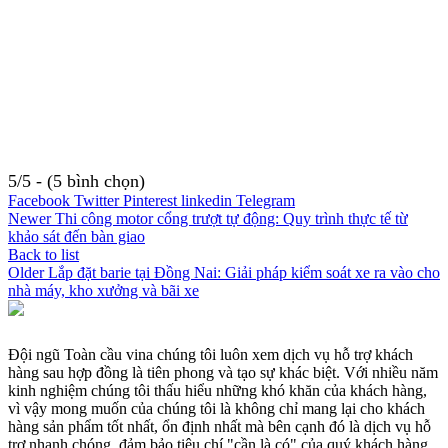
5/5 - (5 bình chọn)
Facebook
Twitter
Pinterest
linkedin
Telegram
Newer
Thi công motor cổng trượt tự động: Quy trình thực tế từ
khảo sát đến bàn giao
Back to list
Older
Lắp đặt barie tại Đồng Nai: Giải pháp kiểm soát xe ra vào cho
nhà máy, kho xưởng và bãi xe
Đội ngũ Toàn cầu vina chúng tôi luôn xem dịch vụ hỗ trợ khách
hàng sau hợp đồng là tiên phong và tạo sự khác biệt. Với nhiều năm
kinh nghiệm chúng tôi thấu hiểu những khó khăn của khách hàng,
vì vậy mong muốn của chúng tôi là không chỉ mang lại cho khách
hàng sản phẩm tốt nhất, ổn định nhất mà bên cạnh đó là dịch vụ hỗ
trợ nhanh chóng, đảm bảo tiêu chí "cần là có" của quý khách hàng.