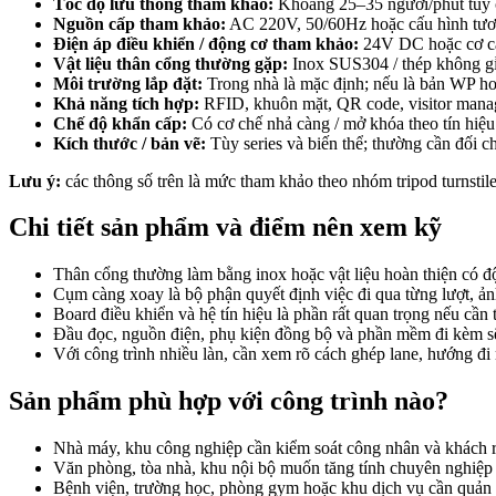
Tốc độ lưu thông tham khảo:
Khoảng 25–35 người/phút tùy c
Nguồn cấp tham khảo:
AC 220V, 50/60Hz hoặc cấu hình tươ
Điện áp điều khiển / động cơ tham khảo:
24V DC hoặc cơ cấu
Vật liệu thân cổng thường gặp:
Inox SUS304 / thép không gỉ
Môi trường lắp đặt:
Trong nhà là mặc định; nếu là bản WP hoặc
Khả năng tích hợp:
RFID, khuôn mặt, QR code, visitor mana
Chế độ khẩn cấp:
Có cơ chế nhả càng / mở khóa theo tín hiệu
Kích thước / bản vẽ:
Tùy series và biến thể; thường cần đối c
Lưu ý:
các thông số trên là mức tham khảo theo nhóm tripod turnsti
Chi tiết sản phẩm và điểm nên xem kỹ
Thân cổng thường làm bằng inox hoặc vật liệu hoàn thiện có đ
Cụm càng xoay là bộ phận quyết định việc đi qua từng lượt, ản
Board điều khiển và hệ tín hiệu là phần rất quan trọng nếu cầ
Đầu đọc, nguồn điện, phụ kiện đồng bộ và phần mềm đi kèm sẽ
Với công trình nhiều làn, cần xem rõ cách ghép lane, hướng đi 
Sản phẩm phù hợp với công trình nào?
Nhà máy, khu công nghiệp cần kiểm soát công nhân và khách ra
Văn phòng, tòa nhà, khu nội bộ muốn tăng tính chuyên nghiệp và
Bệnh viện, trường học, phòng gym hoặc khu dịch vụ cần quản lý