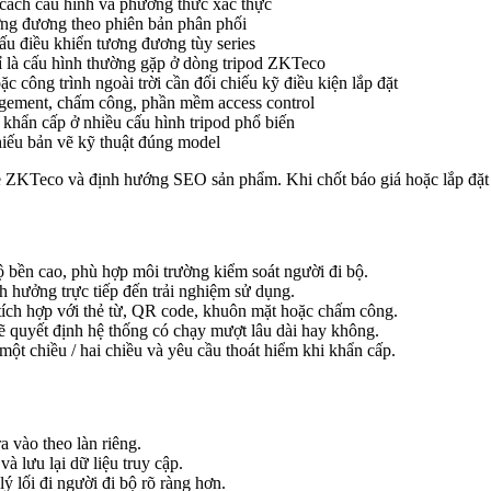
ách cấu hình và phương thức xác thực
ng đương theo phiên bản phân phối
 điều khiển tương đương tùy series
 là cấu hình thường gặp ở dòng tripod ZKTeco
 công trình ngoài trời cần đối chiếu kỹ điều kiện lắp đặt
gement, chấm công, phần mềm access control
 khẩn cấp ở nhiều cấu hình tripod phổ biến
hiếu bản vẽ kỹ thuật đúng model
le ZKTeco và định hướng SEO sản phẩm. Khi chốt báo giá hoặc lắp đặt t
ộ bền cao, phù hợp môi trường kiểm soát người đi bộ.
h hưởng trực tiếp đến trải nghiệm sử dụng.
n tích hợp với thẻ từ, QR code, khuôn mặt hoặc chấm công.
 quyết định hệ thống có chạy mượt lâu dài hay không.
một chiều / hai chiều và yêu cầu thoát hiểm khi khẩn cấp.
 vào theo làn riêng.
 lưu lại dữ liệu truy cập.
 lối đi người đi bộ rõ ràng hơn.