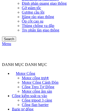
Đinh phản quang giao thông
Gờ giảm tốc
Gương cầu lồi
Hàng rào giao thông
Ốp cột cao su
Thùng chống va đập
Trụ phân làn giao thông
Search
Menu
DANH MỤC DANH MỤC
Motor Cổng
Motor cổng trượt
Motor Cổng Cánh Đòn
Cổng Treo Tự Động
Motor cổng âm sàn
Cổng kiểm soát ra vào
Cổng tripod 3 càng
Cổng flap barrier
Barie tự động