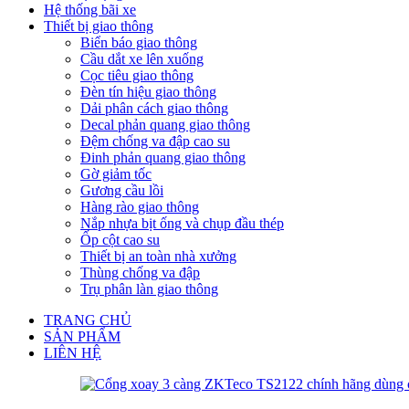
Hệ thống bãi xe
Thiết bị giao thông
Biển báo giao thông
Cầu dắt xe lên xuống
Cọc tiêu giao thông
Đèn tín hiệu giao thông
Dải phân cách giao thông
Decal phản quang giao thông
Đệm chống va đập cao su
Đinh phản quang giao thông
Gờ giảm tốc
Gương cầu lồi
Hàng rào giao thông
Nắp nhựa bịt ống và chụp đầu thép
Ốp cột cao su
Thiết bị an toàn nhà xưởng
Thùng chống va đập
Trụ phân làn giao thông
TRANG CHỦ
SẢN PHẨM
LIÊN HỆ