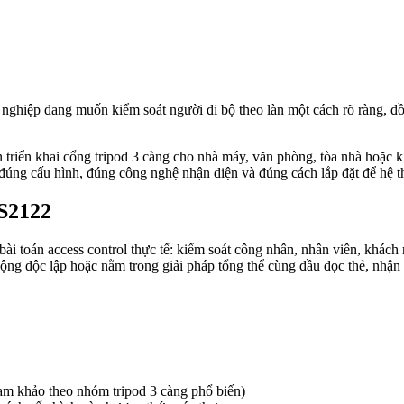
nghiệp đang muốn kiểm soát người đi bộ theo làn một cách rõ ràng, đồ
riển khai cổng tripod 3 càng cho nhà máy, văn phòng, tòa nhà hoặc k
đúng cấu hình, đúng công nghệ nhận diện và đúng cách lắp đặt để hệ t
S2122
toán access control thực tế: kiểm soát công nhân, nhân viên, khách ra
 động độc lập hoặc nằm trong giải pháp tổng thể cùng đầu đọc thẻ, nhậ
m khảo theo nhóm tripod 3 càng phổ biến)