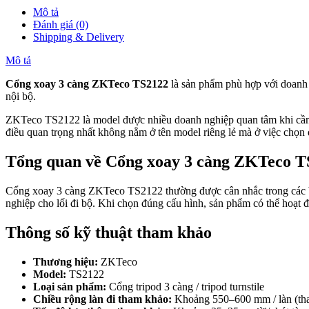
Mô tả
Đánh giá (0)
Shipping & Delivery
Mô tả
Cổng xoay 3 càng ZKTeco TS2122
là sản phẩm phù hợp với doanh 
nội bộ.
ZKTeco TS2122 là model được nhiều doanh nghiệp quan tâm khi cần t
điều quan trọng nhất không nằm ở tên model riêng lẻ mà ở việc chọn 
Tổng quan về Cổng xoay 3 càng ZKTeco T
Cổng xoay 3 càng ZKTeco TS2122 thường được cân nhắc trong các bài 
nghiệp cho lối đi bộ. Khi chọn đúng cấu hình, sản phẩm có thể hoạt
Thông số kỹ thuật tham khảo
Thương hiệu:
ZKTeco
Model:
TS2122
Loại sản phẩm:
Cổng tripod 3 càng / tripod turnstile
Chiều rộng làn đi tham khảo:
Khoảng 550–600 mm / làn (tha