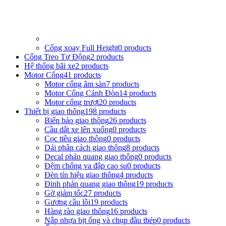
Cổng xoay Full Height
0
products
Cổng Treo Tự Động
2
products
Hệ thống bãi xe
2
products
Motor Cổng
41
products
Motor cổng âm sàn
7
products
Motor Cổng Cánh Đòn
14
products
Motor cổng trượt
20
products
Thiết bị giao thông
198
products
Biển báo giao thông
26
products
Cầu dắt xe lên xuống
0
products
Cọc tiêu giao thông
0
products
Dải phân cách giao thông
8
products
Decal phản quang giao thông
0
products
Đệm chống va đập cao su
0
products
Đèn tín hiệu giao thông
4
products
Đinh phản quang giao thông
19
products
Gờ giảm tốc
27
products
Gương cầu lồi
19
products
Hàng rào giao thông
16
products
Nắp nhựa bịt ống và chụp đầu thép
0
products