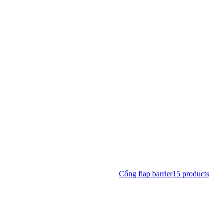
Cổng flap barrier
15
products