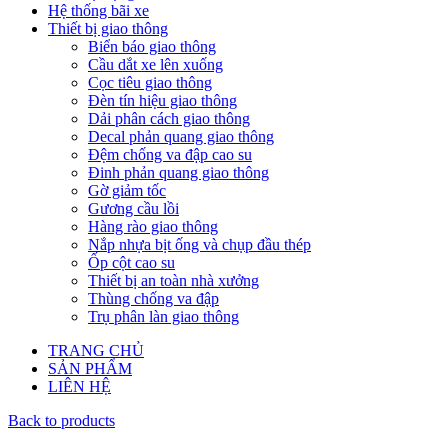
Hệ thống bãi xe
Thiết bị giao thông
Biển báo giao thông
Cầu dắt xe lên xuống
Cọc tiêu giao thông
Đèn tín hiệu giao thông
Dải phân cách giao thông
Decal phản quang giao thông
Đệm chống va đập cao su
Đinh phản quang giao thông
Gờ giảm tốc
Gương cầu lồi
Hàng rào giao thông
Nắp nhựa bịt ống và chụp đầu thép
Ốp cột cao su
Thiết bị an toàn nhà xưởng
Thùng chống va đập
Trụ phân làn giao thông
TRANG CHỦ
SẢN PHẨM
LIÊN HỆ
Back to products