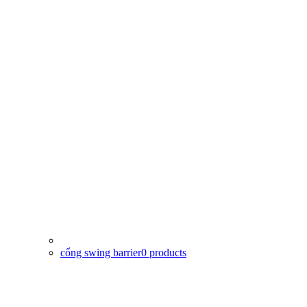
cổng swing barrier
0
products