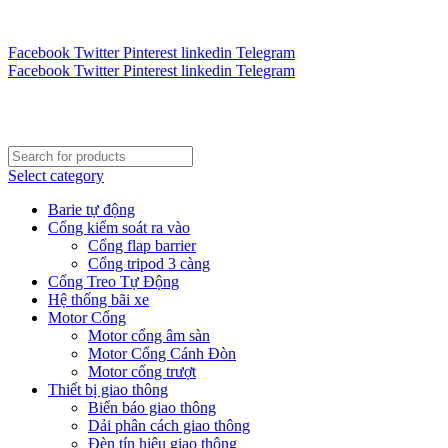
Tư vấn 24/7 - Hotline : 0888.300.008
CÔNG TY TOÀN CẦU VINA KINH CHÀO QUÝ KHÁCH H
Facebook
Twitter
Pinterest
linkedin
Telegram
Facebook
Twitter
Pinterest
linkedin
Telegram
Select category
Barie tự động
Cổng kiểm soát ra vào
Cổng flap barrier
Cổng tripod 3 càng
Cổng Treo Tự Động
Hệ thống bãi xe
Motor Cổng
Motor cổng âm sàn
Motor Cổng Cánh Đòn
Motor cổng trượt
Thiết bị giao thông
Biển báo giao thông
Dải phân cách giao thông
Đèn tín hiệu giao thông