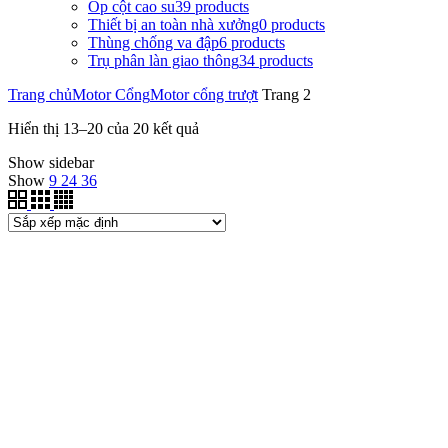
Ốp cột cao su
39
products
Thiết bị an toàn nhà xưởng
0
products
Thùng chống va đập
6
products
Trụ phân làn giao thông
34
products
Trang chủ
Motor Cổng
Motor cổng trượt
Trang 2
Hiển thị 13–20 của 20 kết quả
Show sidebar
Show
9
24
36