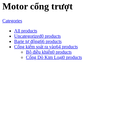
Motor cổng trượt
Categories
All
products
Uncategorized
0
products
Barie tự động
66
products
Cổng kiểm soát ra vào
64
products
Bộ điều khiển
0
products
Cổng Dò Kim Loại
0
products