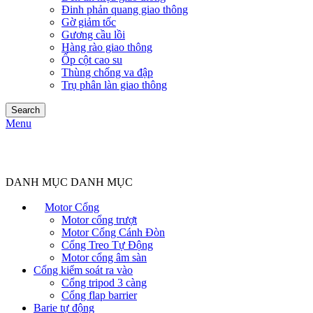
Đinh phản quang giao thông
Gờ giảm tốc
Gương cầu lồi
Hàng rào giao thông
Ốp cột cao su
Thùng chống va đập
Trụ phân làn giao thông
Search
Menu
DANH MỤC DANH MỤC
Motor Cổng
Motor cổng trượt
Motor Cổng Cánh Đòn
Cổng Treo Tự Động
Motor cổng âm sàn
Cổng kiểm soát ra vào
Cổng tripod 3 càng
Cổng flap barrier
Barie tự động